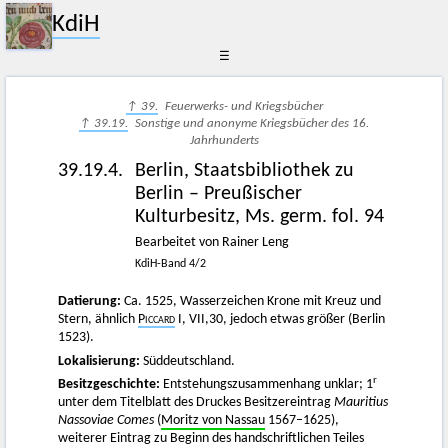
KdiH
☰
↑ 39.
Feuerwerks- und Kriegsbücher
↑ 39.19.
Sonstige und anonyme Kriegsbücher des 16.
Jahrhunderts
39.19.4.
Berlin, Staatsbibliothek zu
Berlin – Preußischer
Kulturbesitz, Ms. germ. fol. 94
Bearbeitet von Rainer Leng
KdiH-Band 4/2
Datierung:
Ca. 1525, Wasserzeichen Krone mit Kreuz und
Stern, ähnlich
Piccard
I, VII,30, jedoch etwas größer (Berlin
1523).
Lokalisierung:
Süddeutschland.
r
Besitzgeschichte:
Entstehungszusammenhang unklar; 1
unter dem Titelblatt des Druckes Besitzereintrag
Mauritius
Nassoviae Comes
(
Moritz von Nassau
1567–1625),
weiterer Eintrag zu Beginn des handschriftlichen Teiles