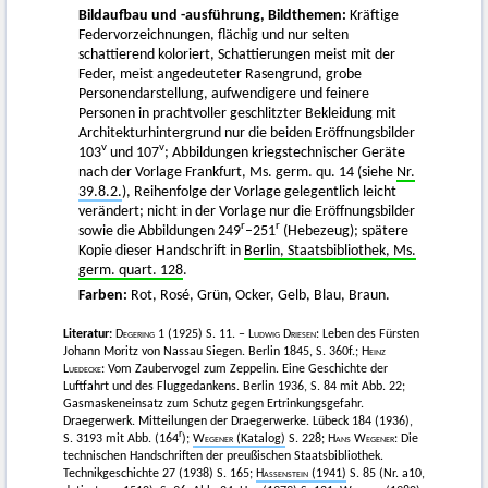
Bildaufbau und -ausführung, Bildthemen:
Kräftige
Federvorzeichnungen, flächig und nur selten
schattierend koloriert, Schattierungen meist mit der
Feder, meist angedeuteter Rasengrund, grobe
Personendarstellung, aufwendigere und feinere
Personen in prachtvoller geschlitzter Bekleidung mit
Architekturhintergrund nur die beiden Eröffnungsbilder
v
v
103
und 107
; Abbildungen kriegstechnischer Geräte
nach der Vorlage Frankfurt, Ms. germ. qu. 14 (siehe
Nr.
39.8.2.
), Reihenfolge der Vorlage gelegentlich leicht
verändert; nicht in der Vorlage nur die Eröffnungsbilder
r
r
sowie die Abbildungen 249
–251
(Hebezeug); spätere
Kopie dieser Handschrift in
Berlin, Staatsbibliothek, Ms.
germ. quart. 128
.
Farben:
Rot, Rosé, Grün, Ocker, Gelb, Blau, Braun.
Literatur:
Degering
1 (1925) S. 11. –
Ludwig Driesen
: Leben des Fürsten
Johann Moritz von Nassau Siegen. Berlin 1845, S. 360f.;
Heinz
Luedecke
: Vom Zaubervogel zum Zeppelin. Eine Geschichte der
Luftfahrt und des Fluggedankens. Berlin 1936, S. 84 mit Abb. 22;
Gasmaskeneinsatz zum Schutz gegen Ertrinkungsgefahr.
Draegerwerk. Mitteilungen der Draegerwerke. Lübeck 184 (1936),
r
S. 3193 mit Abb. (164
);
Wegener
(Katalog)
S. 228;
Hans Wegener:
Die
technischen Handschriften der preußischen Staatsbibliothek.
Technikgeschichte 27 (1938) S. 165;
Hassenstein
(1941)
S. 85 (Nr. a10,