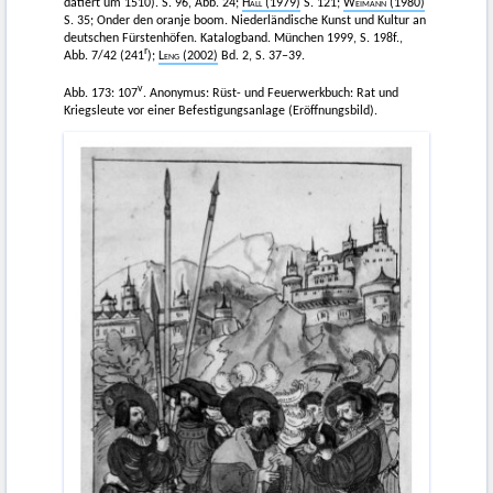
datiert um 1510). S. 96, Abb. 24;
Hall
(1979)
S. 121;
Weimann
(1980)
S. 35; Onder den oranje boom. Niederländische Kunst und Kultur an
deutschen Fürstenhöfen. Katalogband. München 1999, S. 198f.,
r
Abb. 7/42 (241
);
Leng
(2002)
Bd. 2, S. 37–39.
v
Abb. 173: 107
. Anonymus: Rüst- und Feuerwerkbuch: Rat und
Kriegsleute vor einer Befestigungsanlage (Eröffnungsbild).