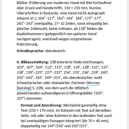
Blätter (Foliierung von moderner Hand mit Blei fortlaufend
über Druck und Handschrift), 310 × 210 mm, Kursive,
Überschriften in Bastarda, eine Hand (nicht Autograph
r
v
v
r
r
v
r
Johanns VI.); 104
–117
, 163
–164
, 166
, 175
–177
,
r
v
242
–243
zweispaltig, 27–32 Zeilen, sonst einspaltig bei
v
gleicher Zeilenzahl, keine Initialen, ab 118
fehlen die
Kapitelnummern (gelegentlich von späterer Hand
nachgetragen), eventuell wegen vorgesehener
Rubrizierung.
Schreibsprache:
oberdeutsch.
II. Bildausstattung:
238 kolorierte Federzeichnungen,
v
v
r
v
v
r
r
r
v
r
103
, 107
, 104
, 112
, 113
, 118
, 126
, 128
, 131
, 137
,
r
v
v
r
v
r
r
r
r
v
138
, 139
–225
, 227
–232
, 234
, 235
, 236
, 239
, 240
,
r
v
r
r
r
242
–243
, 245
, 249
–251
, ein oberdeutscher, wohl
schweizerischer oder elsässischer Zeichner (
Wegener
[Katalog]
S. 228), von dem auch die stilistisch
v
abweichenden aufwendigeren Eröffnungsbilder (103
,
v
107
) stammen.
Format und Anordnung:
Wechselnd ganzseitig ohne
Text (250 × 170 mm), im Rahmen mit Text auf derselben
Seite, mit oder ohne Rahmen in den laufenden Text auch
bei zweispaltigen Passagen integriert (bis 70 × 40 mm),
v
r
v
r
doppelseitig nur 249
/250
und 250
/251
.