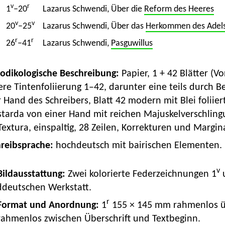
v
r
1
–20
Lazarus Schwendi, Über die
Reform des Heeres
v
v
20
–25
Lazarus Schwendi, Über das
Herkommen des Adel
r
r
26
–41
Lazarus Schwendi,
Pasguwillus
Kodikologische Beschreibung:
Papier, 1 + 42 Blätter (Vo
ere Tintenfoliierung 1–42, darunter eine teils durch B
 Hand des Schreibers, Blatt 42 modern mit Blei foliier
starda von einer Hand mit reichen Majuskelverschlin
Textura, einspaltig, 28 Zeilen, Korrekturen und Margi
hreibsprache:
hochdeutsch mit bairischen Elementen.
v
 Bildausstattung:
Zwei kolorierte Federzeichnungen 1
ddeutschen Werkstatt.
r
Format und Anordnung:
1
155 × 145 mm rahmenlos ü
rahmenlos zwischen Überschrift und Textbeginn.