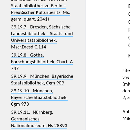
Staatsbibliothek zu Berlin –
Preußischer Kulturbesitz, Ms.
germ. quart. 2041)
39.19.7. Dresden, Sächsische
Landesbibliothek – Staats- und
Universitätsbibliothek,
Mscr.Dresd.C.114
39.19.8. Gotha,
Forschungsbibliothek, Chart. A
747
Lit
39.19.9. München, Bayerische
von
Staatsbibliothek, Cgm 909
(mi
den
39.19.10. München,
2, 
Bayerische Staatsbibliothek,
Cgm 973
Abb
39.19.11. Nürnberg,
Miß
Germanisches
Nationalmuseum, Hs 28893