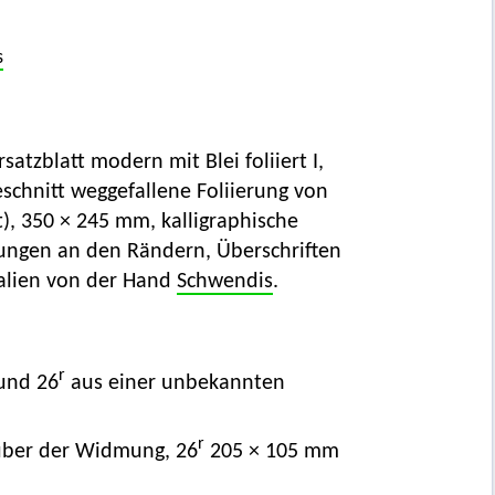
s
rsatzblatt modern mit Blei foliiert I,
eschnitt weggefallene Foliierung von
t), 350 × 245 mm, kalligraphische
gungen an den Rändern, Überschriften
nalien von der Hand
Schwendis
.
r
und 26
aus einer unbekannten
r
ber der Widmung, 26
205 × 105 mm