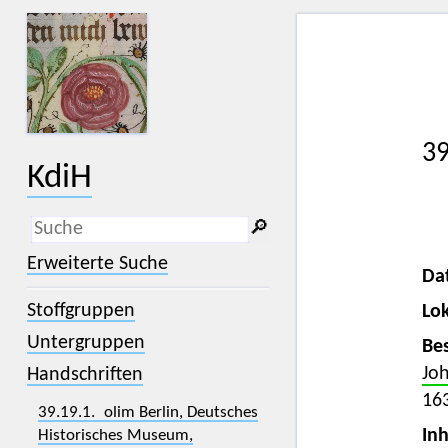
39
KdiH
🔎︎
_
(der Unterstrich) ist Platzhalter für
Erweiterte Suche
genau ein Zeichen.
Da
%
(das Prozentzeichen) ist Platzhalter
Stoffgruppen
Lok
für kein, ein oder mehr als ein
Zeichen.
Untergruppen
Bes
Joh
Handschriften
163
39.19.1. olim Berlin, Deutsches
Inh
Historisches Museum,