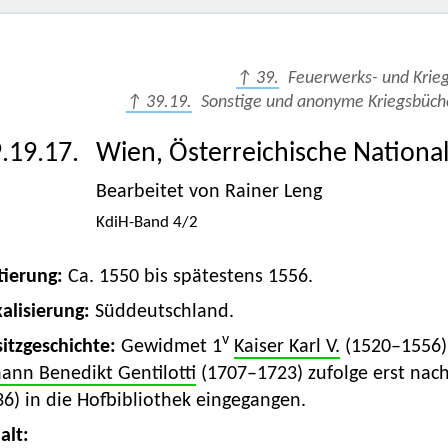
↑ 39.
Feuerwerks- und Krie
↑ 39.19.
Sonstige und anonyme Kriegsbüche
.19.17.
Wien, Österreichische National
Bearbeitet von Rainer Leng
KdiH-Band 4/2
tierung:
Ca. 1550 bis spätestens 1556.
alisierung:
Süddeutschland.
v
itzgeschichte:
Gewidmet 1
Kaiser Karl V.
(1520–1556)
ann Benedikt Gentilotti
(1707–1723) zufolge erst na
6) in die Hofbibliothek eingegangen.
alt: