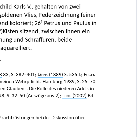
ild Karls V., gehalten von zwei
goldenen Vlies, Federzeichnung feiner
r
end koloriert; 26
Petrus und Paulus in
)Kisten sitzend, zwischen ihnen ein
hnung und Schraffuren, beide
aquarelliert.
.
B
33, S. 382–401;
Jähns
(1889)
S. 535 f.;
Eugen
gemeinen Wehrpflicht. Hamburg 1939, S. 25–70
hen Glaubens. Die Rolle des niederen Adels in
98, S. 32–50 (Auszüge aus 2);
Leng
(2002)
Bd.
 Prachtrüstungen bei der Diskussion über