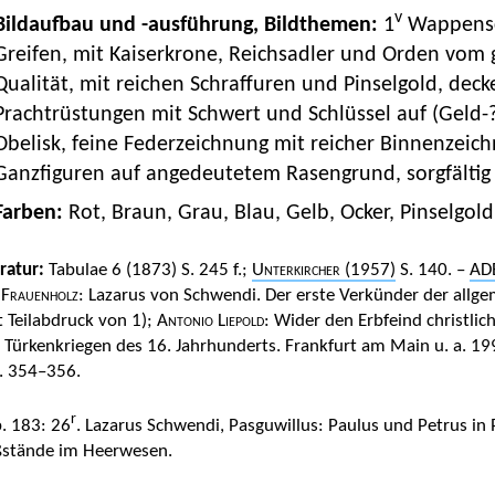
v
Bildaufbau und -ausführung, Bildthemen:
1
Wappensch
Greifen, mit Kaiserkrone, Reichsadler und Orden vom 
Qualität, mit reichen Schraffuren und Pinselgold, deck
Prachtrüstungen mit Schwert und Schlüssel auf (Geld-?
Obelisk, feine Federzeichnung mit reicher Binnenzeic
Ganzfiguren auf angedeutetem Rasengrund, sorgfältig 
Farben:
Rot, Braun, Grau, Blau, Gelb, Ocker, Pinselgold
eratur:
Tabulae 6 (1873) S. 245 f.;
Unterkircher
(1957)
S. 140. –
AD
 Frauenholz
: Lazarus von Schwendi. Der erste Verkünder der all
t Teilabdruck von 1);
Antonio Liepold
: Wider den Erbfeind christlic
 Türkenkriegen des 16. Jahrhunderts. Frankfurt am Main u. a. 19
S. 354–356.
r
. 183: 26
. Lazarus Schwendi, Pasguwillus: Paulus und Petrus in
stände im Heerwesen.