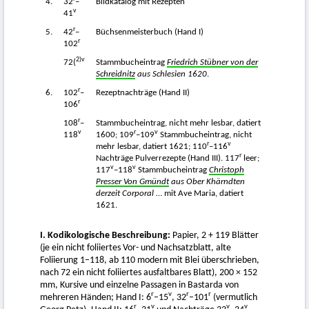
4.
32
–
Bildkatalog mit Rezepten
v
41
r
5.
42
–
Büchsenmeisterbuch (Hand I)
r
102
2
)v
72(
Stammbucheintrag
Friedrich Stübner von der
Schreidnitz
aus Schlesien 1620
.
r
6.
102
–
Rezeptnachträge (Hand II)
r
106
r
108
–
Stammbucheintrag, nicht mehr lesbar, datiert
v
r
v
118
1600; 109
–109
Stammbucheintrag, nicht
r
v
mehr lesbar, datiert 1621; 110
–116
r
Nachträge Pulverrezepte (Hand III). 117
leer;
v
v
117
–118
Stammbucheintrag
Christoph
Presser Von Gmündt
aus Ober Khärndten
derzeit Corporal
… mit Ave Maria, datiert
1621.
I. Kodikologische Beschreibung:
Papier, 2 + 119 Blätter
(je ein nicht foliiertes Vor- und Nachsatzblatt, alte
Foliierung 1–118, ab 110 modern mit Blei überschrieben,
nach 72 ein nicht foliiertes ausfaltbares Blatt), 200 × 152
mm, Kursive und einzelne Passagen in Bastarda von
r
v
r
r
mehreren Händen; Hand I: 6
–15
, 32
–101
(vermutlich
r
v
v
v