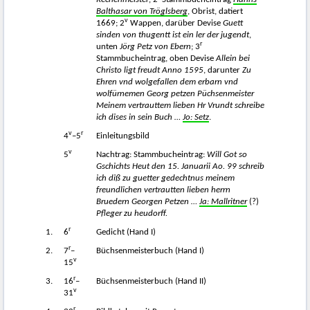
Balthasar von Tröglsberg
, Obrist, datiert
v
1669; 2
Wappen, darüber Devise
Guett
sinden von thugentt ist ein ler der jugendt
,
r
unten
Jörg Petz von Ebern
; 3
Stammbucheintrag, oben Devise
Allein bei
Christo ligt freudt Anno 1595
, darunter
Zu
Ehren vnd wolgefallen dem erbarn vnd
wolfürnemen Georg petzen Püchsenmeister
Meinem vertrauttem lieben Hr Vrundt schreibe
ich dises in sein Buch …
Jo: Setz
.
v
r
4
–5
Einleitungsbild
v
5
Nachtrag: Stammbucheintrag:
Will Got so
Gschichts Heut den 15. Januarii Ao. 99 schreib
ich diß zu guetter gedechtnus meinem
freundlichen vertrautten lieben herrn
Bruedern Georgen Petzen …
Ja: Mallritner
(?)
Pfleger zu heudorff.
r
1.
6
Gedicht (Hand I)
r
2.
7
–
Büchsenmeisterbuch (Hand I)
v
15
r
3.
16
–
Büchsenmeisterbuch (Hand II)
v
31
r