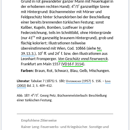
Grund in rot gewandeter ganzer Mann mit Feuerkugel in
v
r
der erhobenen rechten Hand); 4
/5
ganzseitige Szene
mit Hintergrund: Büchsenmeister mit Mörser und
Feldgeschütz hinter Schanzkörben bei der Beschießung
einer bereits brennenden türkischen Festung; sonst
Kaliber, Kugeln, Bomben, Lustfeuer in grober
Federzeichnung, teils im Schnittbild, ohne Hintergründe
rv
(nur 41
mit ganzseitig braunem Hintergrund), grob und
flächig koloriert; Illustrationen teilweise
übereinstimmend mit Wien, Cod. 10866 (siehe
Nr.
r
r
39.13.3.
), 10
ff. und 24
f. bzw. den Illustrationen aus
Leonhart Fronsperger.
Von Geschütz vnnd Fewrwerck
.
Frankfurt am Main 1557 (
VD16 F 3114
).
Farben:
Braun, Rot, Schwarz, Blau, Gelb, Mischungen.
Literatur:
Tabulae 7 (1875) S. 180;
Unterkircher
(1957)
S. 156. –
Leng
(2002)
Bd. 2, S. 409–412.
v
r
Abb. 187: 4
/5
. Georg Petz, Büchsenmeisterbuch: Beschießung
einer türkischen Festung.
Empfohlene Zitierweise
Rainer Leng: Feuerwerks- und Kriegsbücher. Sonstige und