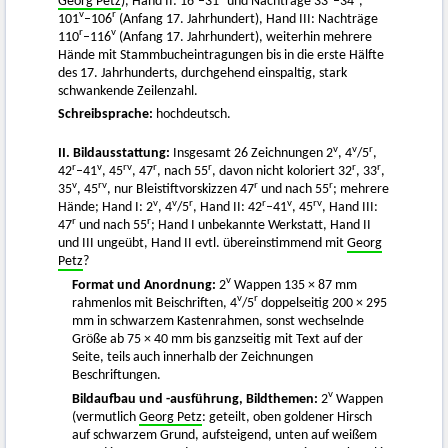
Georg Petz
), Hand II: 16
–31
und Nachträge 33
–34
,
v
r
101
–106
(Anfang 17. Jahrhundert), Hand III: Nachträge
r
v
110
–116
(Anfang 17. Jahrhundert), weiterhin mehrere
Hände mit Stammbucheintragungen bis in die erste Hälfte
des 17. Jahrhunderts, durchgehend einspaltig, stark
schwankende Zeilenzahl.
Schreibsprache:
hochdeutsch.
v
v
r
II. Bildausstattung:
Insgesamt 26 Zeichnungen 2
, 4
/5
,
r
v
rv
r
r
r
r
42
–41
, 45
, 47
, nach 55
, davon nicht koloriert 32
, 33
,
v
rv
r
r
35
, 45
, nur Bleistiftvorskizzen 47
und nach 55
; mehrere
v
v
r
r
v
rv
Hände; Hand I: 2
, 4
/5
, Hand II: 42
–41
, 45
, Hand III:
r
r
47
und nach 55
; Hand I unbekannte Werkstatt, Hand II
und III ungeübt, Hand II evtl. übereinstimmend mit
Georg
Petz
?
v
Format und Anordnung:
2
Wappen 135 × 87 mm
v
r
rahmenlos mit Beischriften, 4
/5
doppelseitig 200 × 295
mm in schwarzem Kastenrahmen, sonst wechselnde
Größe ab 75 × 40 mm bis ganzseitig mit Text auf der
Seite, teils auch innerhalb der Zeichnungen
Beschriftungen.
v
Bildaufbau und -ausführung, Bildthemen:
2
Wappen
(vermutlich
Georg Petz
: geteilt, oben goldener Hirsch
auf schwarzem Grund, aufsteigend, unten auf weißem