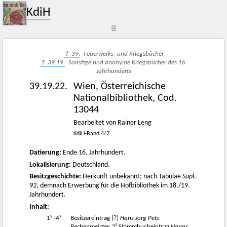
KdiH
☰
↑ 39.
Feuerwerks- und Kriegsbücher
↑ 39.19.
Sonstige und anonyme Kriegsbücher des 16.
Jahrhunderts
39.19.22.
Wien, Österreichische
Nationalbibliothek, Cod.
13044
Bearbeitet von Rainer Leng
KdiH-Band 4/2
Datierung:
Ende 16. Jahrhundert.
Lokalisierung:
Deutschland.
Besitzgeschichte:
Herkunft unbekannt; nach Tabulae
Supl.
92
, demnach Erwerbung für die Hofbibliothek im 18./19.
Jahrhundert.
Inhalt:
v
v
1
–4
Besitzereintrag (?)
Hans Jorg Pets
r
Rechenmeister;
2
Stammbucheintrag
Hanns