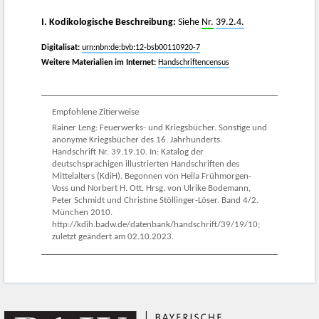
I. Kodikologische Beschreibung:
Siehe
Nr.
39.2.4.
Digitalisat:
urn:nbn:de:bvb:12-bsb00110920-7
Weitere Materialien im Internet:
Handschriftencensus
Empfohlene Zitierweise
Rainer Leng: Feuerwerks- und Kriegsbücher. Sonstige und
anonyme Kriegsbücher des 16. Jahrhunderts.
Handschrift Nr. 39.19.10. In: Katalog der
deutschsprachigen illustrierten Handschriften des
Mittelalters (KdiH). Begonnen von Hella Frühmorgen-
Voss und Norbert H. Ott. Hrsg. von Ulrike Bodemann,
Peter Schmidt und Christine Stöllinger-Löser. Band 4/2.
München 2010.
http://kdih.badw.de/datenbank/handschrift/39/19/10;
zuletzt geändert am 02.10.2023.