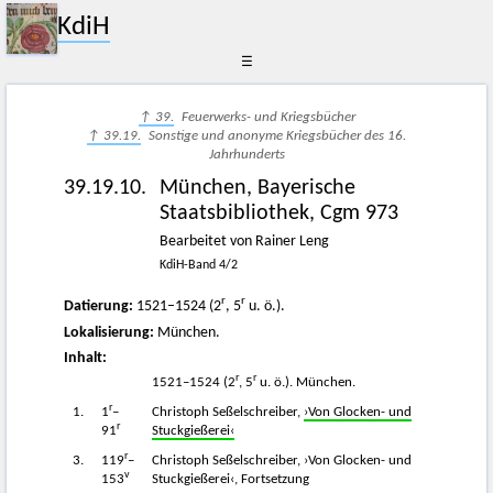
KdiH
☰
↑ 39.
Feuerwerks- und Kriegsbücher
↑ 39.19.
Sonstige und anonyme Kriegsbücher des 16.
Jahrhunderts
39.19.10.
München, Bayerische
Staatsbibliothek, Cgm 973
Bearbeitet von Rainer Leng
KdiH-Band 4/2
r
r
Datierung:
1521–1524 (2
, 5
u. ö.).
Lokalisierung:
München.
Inhalt:
r
r
1521–1524 (2
, 5
u. ö.). München.
r
1.
1
–
Christoph Seßelschreiber,
›Von Glocken- und
r
91
Stuckgießerei‹
r
3.
119
–
Christoph Seßelschreiber, ›Von Glocken- und
v
153
Stuckgießerei‹, Fortsetzung