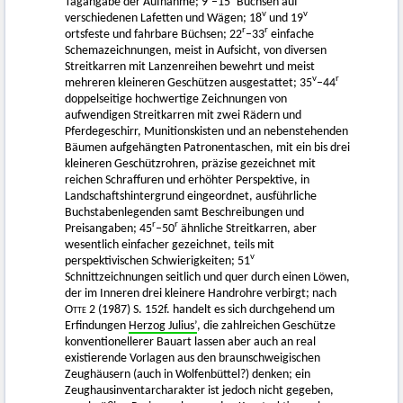
Tagangabe der Aufnahme; 9
–15
Büchsen auf
v
v
verschiedenen Lafetten und Wägen; 18
und 19
r
r
ortsfeste und fahrbare Büchsen; 22
–33
einfache
Schemazeichnungen, meist in Aufsicht, von diversen
Streitkarren mit Lanzenreihen bewehrt und meist
v
r
mehreren kleineren Geschützen ausgestattet; 35
–44
doppelseitige hochwertige Zeichnungen von
aufwendigen Streitkarren mit zwei Rädern und
Pferdegeschirr, Munitionskisten und an nebenstehenden
Bäumen aufgehängten Patronentaschen, mit ein bis drei
kleineren Geschützrohren, präzise gezeichnet mit
reichen Schraffuren und erhöhter Perspektive, in
Landschaftshintergrund eingeordnet, ausführliche
Buchstabenlegenden samt Beschreibungen und
r
r
Preisangaben; 45
–50
ähnliche Streitkarren, aber
wesentlich einfacher gezeichnet, teils mit
v
perspektivischen Schwierigkeiten; 51
Schnittzeichnungen seitlich und quer durch einen Löwen,
der im Inneren drei kleinere Handrohre verbirgt; nach
Otte
2 (1987) S. 152f. handelt es sich durchgehend um
Erfindungen
Herzog Julius’
, die zahlreichen Geschütze
konventionellerer Bauart lassen aber auch an real
existierende Vorlagen aus den braunschweigischen
Zeughäusern (auch in Wolfenbüttel?) denken; ein
Zeughausinventarcharakter ist jedoch nicht gegeben,