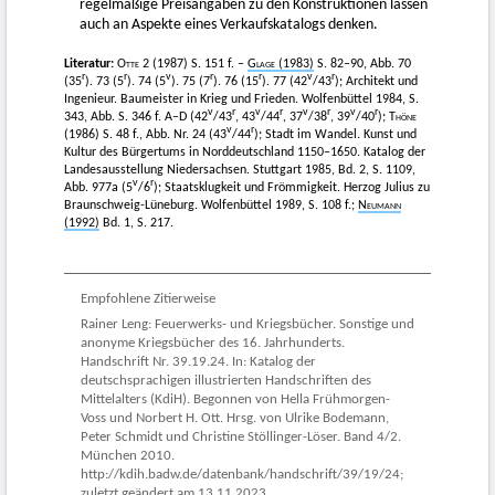
regelmäßige Preisangaben zu den Konstruktionen lassen
auch an Aspekte eines Verkaufskatalogs denken.
Literatur:
Otte
2 (1987) S. 151 f. –
Glage
(1983)
S. 82–90, Abb. 70
r
r
v
r
r
v
r
(35
). 73 (5
). 74 (5
). 75 (7
). 76 (15
). 77 (42
/43
); Architekt und
Ingenieur. Baumeister in Krieg und Frieden. Wolfenbüttel 1984, S.
v
r
v
r
v
r
v
r
343, Abb. S. 346 f. A–D (42
/43
, 43
/44
, 37
/38
, 39
/40
);
Thöne
v
r
(1986)
S. 48 f., Abb. Nr. 24 (43
/44
); Stadt im Wandel. Kunst und
Kultur des Bürgertums in Norddeutschland 1150–1650. Katalog der
Landesausstellung Niedersachsen. Stuttgart 1985, Bd. 2, S. 1109,
v
r
Abb. 977a (5
/6
); Staatsklugkeit und Frömmigkeit. Herzog Julius zu
Braunschweig-Lüneburg. Wolfenbüttel 1989, S. 108 f.;
Neumann
(1992)
Bd. 1, S. 217.
Empfohlene Zitierweise
Rainer Leng: Feuerwerks- und Kriegsbücher. Sonstige und
anonyme Kriegsbücher des 16. Jahrhunderts.
Handschrift Nr. 39.19.24. In: Katalog der
deutschsprachigen illustrierten Handschriften des
Mittelalters (KdiH). Begonnen von Hella Frühmorgen-
Voss und Norbert H. Ott. Hrsg. von Ulrike Bodemann,
Peter Schmidt und Christine Stöllinger-Löser. Band 4/2.
München 2010.
http://kdih.badw.de/datenbank/handschrift/39/19/24;
zuletzt geändert am 13.11.2023.