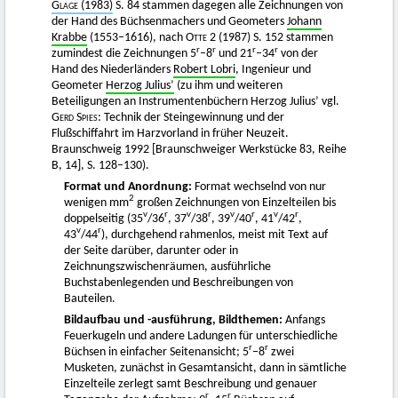
Glage
(1983)
S. 84 stammen dagegen alle Zeichnungen von
der Hand des Büchsenmachers und Geometers
Johann
Krabbe
(1553–1616), nach
Otte
2 (1987) S. 152 stammen
r
r
r
r
zumindest die Zeichnungen 5
–8
und 21
–34
von der
Hand des Niederländers
Robert Lobri
, Ingenieur und
Geometer
Herzog Julius’
(zu ihm und weiteren
Beteiligungen an Instrumentenbüchern Herzog Julius’ vgl.
Gerd Spies
: Technik der Steingewinnung und der
Flußschiffahrt im Harzvorland in früher Neuzeit.
Braunschweig 1992 [Braunschweiger Werkstücke 83, Reihe
B, 14], S. 128–130).
Format und Anordnung:
Format wechselnd von nur
2
wenigen mm
großen Zeichnungen von Einzelteilen bis
v
r
v
r
v
r
v
r
doppelseitig (35
/36
, 37
/38
, 39
/40
, 41
/42
,
v
r
43
/44
), durchgehend rahmenlos, meist mit Text auf
der Seite darüber, darunter oder in
Zeichnungszwischenräumen, ausführliche
Buchstabenlegenden und Beschreibungen von
Bauteilen.
Bildaufbau und -ausführung, Bildthemen:
Anfangs
Feuerkugeln und andere Ladungen für unterschiedliche
r
r
Büchsen in einfacher Seitenansicht; 5
–8
zwei
Musketen, zunächst in Gesamtansicht, dann in sämtliche
Einzelteile zerlegt samt Beschreibung und genauer
r
r