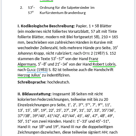
r
2.
53
–
Ordnung für die Salpetersieder im
v
57
Kurfürstentum Brandenburg
I. Kodikologische Beschreibung:
Papier, 1 + 58 Blätter
(ein modernes nicht foliiertes Vorsatzblatt, 57 alt mit Tinte
foliierte Blätter, modern mit Blei fortgesetzt 58), 210 × 165
mm, beschrieben von zahlreichen Händen in Kursive mit
r
wechselnder Zeilenzahl, teils mehrere Hände pro Seite, 35
Johannys Krapp
, nicht rubriziert; nach
Otte
2 (1987) S. 152
r
v
stammen die Texte 53
–57
von der Hand
Franz
r
r
r
r
Algermans
, 5
–8
und 21
–34
von der Hand
Robert Lobris
,
nach
Glage
(1983)
S. 82 ist teilweise auch die Handschrift
Herzog Julius’
zu indentifiziren.
Schreibsprache:
hochdeutsch.
II. Bildausstattung:
Insgesamt 38 Seiten mit nicht
kolorierten Federzeichnungen, teilweise mit bis zu 20
r
r
rv
rv
r
rv
r
Einzelzeichnungen pro Seite, 1
, 2
, 3
, 5
, 7
, 9
, 11
,
r
r
v
v
r
r
r
r
r
r
r
v
r
13
, 15
, 18
, 19
, 22
, 25
, 27
, 29
, 31
, 32
, 33
, 35
/36
,
v
r
v
r
v
r
v
r
r
r
r
r
r
37
/38
, 39
/40
, 41
/42
, 43
/44
, 45
, 46
, 47
, 48
, 49
,
r
v
r
r
r
v
50
, 51
von zwei Händen. Hand I: 1
–33
und 45
–51
,
v
v
Hand II: nur 18
und 19
, Hand III nur die doppelseitigen
Zeichnungen dazwischen, diese teilweise signiert
HH
; nach