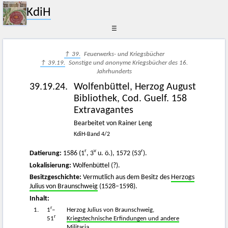
KdiH
☰
↑ 39.
Feuerwerks- und Kriegsbücher
↑ 39.19.
Sonstige und anonyme Kriegsbücher des 16.
Jahrhunderts
39.19.24.
Wolfenbüttel, Herzog August
Bibliothek, Cod. Guelf. 158
Extravagantes
Bearbeitet von Rainer Leng
KdiH-Band 4/2
r
v
r
Datierung:
1586 (1
, 3
u. ö.), 1572 (53
).
Lokalisierung:
Wolfenbüttel (?).
Besitzgeschichte:
Vermutlich aus dem Besitz des
Herzogs
Julius von Braunschweig
(1528–1598).
Inhalt:
r
1.
1
–
Herzog Julius von Braunschweig,
r
51
Kriegstechnische Erfindungen und andere
Militaria