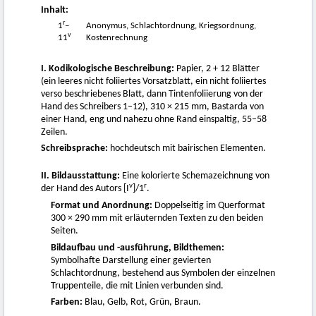
Inhalt:
r
1
–
Anonymus, Schlachtordnung, Kriegsordnung,
v
11
Kostenrechnung
I. Kodikologische Beschreibung:
Papier, 2 + 12 Blätter
(ein leeres nicht foliiertes Vorsatzblatt, ein nicht foliiertes
verso beschriebenes Blatt, dann Tintenfoliierung von der
Hand des Schreibers 1–12), 310 × 215 mm, Bastarda von
einer Hand, eng und nahezu ohne Rand einspaltig, 55–58
Zeilen.
Schreibsprache:
hochdeutsch mit bairischen Elementen.
II. Bildausstattung:
Eine kolorierte Schemazeichnung von
v
r
der Hand des Autors [I
]/1
.
Format und Anordnung:
Doppelseitig im Querformat
300 × 290 mm mit erläuternden Texten zu den beiden
Seiten.
Bildaufbau und -ausführung, Bildthemen:
Symbolhafte Darstellung einer gevierten
Schlachtordnung, bestehend aus Symbolen der einzelnen
Truppenteile, die mit Linien verbunden sind.
Farben:
Blau, Gelb, Rot, Grün, Braun.