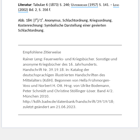
Literatur:
Tabulae 6 (1873) S. 246;
Unterkircher
(1957)
S. 141. –
Leng
(2002)
Bd. 2, S. 356 f.
v
r
Abb. 184: [I
]/1
. Anonymus, Schlachtordnung, Kriegsordnung,
Kostenrechnung: Symbolische Darstellung einer gevierten
Schlachtordnung.
Empfohlene Zitierweise
Rainer Leng: Feuerwerks- und Kriegsbücher. Sonstige und
anonyme Kriegsbücher des 16. Jahrhunderts.
Handschrift Nr. 39.19.18. In: Katalog der
deutschsprachigen illustrierten Handschriften des
Mittelalters (KdiH). Begonnen von Hella Frühmorgen-
Voss und Norbert H. Ott. Hrsg. von Ulrike Bodemann,
Peter Schmidt und Christine Stöllinger-Löser. Band 4/2.
München 2010.
http://kdih.badw.de/datenbank/handschrift/39/19/18;
zuletzt geändert am 21.06.2023.