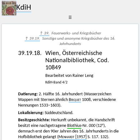
KdiH
☰
↑ 39.
Feuerwerks- und Kriegsbücher
↑ 39.19.
Sonstige und anonyme Kriegsbücher des 16.
Jahrhunderts
39.19.18.
Wien, Österreichische
Nationalbibliothek, Cod.
10849
Bearbeitet von Rainer Leng
KdiH-Band 4/2
Datierung:
2. Hälfte 16. Jahrhundert (Wasserzeichen
Wappen mit Sternen ähnlich
Briquet
1008, verschiedene
Nennungen 1533–1603).
Lokalisierung:
Süddeutschland.
Besitzgeschichte:
Herkunft unbekannt, die Handschrift
v
besitzt eine nachgetragene
Blothius
-Nr.
000
(12
),
demnach erst den 90er Jahren des 16. Jahrhunderts in die
Hofbibliothek gelangt (
Menhardt
[1957]
S. 117. 132).