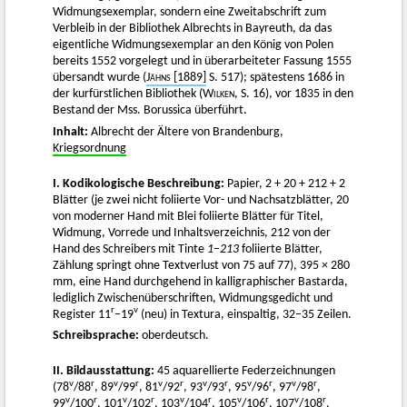
Widmungsexemplar, sondern eine Zweitabschrift zum
Verbleib in der Bibliothek Albrechts in Bayreuth, da das
eigentliche Widmungsexemplar an den König von Polen
bereits 1552 vorgelegt und in überarbeiteter Fassung 1555
übersandt wurde (
Jähns
[1889]
S. 517); spätestens 1686 in
der kurfürstlichen Bibliothek (
Wilken
, S. 16), vor 1835 in den
Bestand der Mss. Borussica überführt.
Inhalt:
Albrecht der Ältere von Brandenburg,
Kriegsordnung
I. Kodikologische Beschreibung:
Papier, 2 + 20 + 212 + 2
Blätter (je zwei nicht foliierte Vor- und Nachsatzblätter, 20
von moderner Hand mit Blei foliierte Blätter für Titel,
Widmung, Vorrede und Inhaltsverzeichnis, 212 von der
Hand des Schreibers mit Tinte
1–213
foliierte Blätter,
Zählung springt ohne Textverlust von 75 auf 77), 395 × 280
mm, eine Hand durchgehend in kalligraphischer Bastarda,
lediglich Zwischenüberschriften, Widmungsgedicht und
r
v
Register 11
–19
(neu) in Textura, einspaltig, 32–35 Zeilen.
Schreibsprache:
oberdeutsch.
II. Bildausstattung:
45 aquarellierte Federzeichnungen
v
r
v
r
v
r
v
r
v
r
v
r
(78
/88
, 89
/99
, 81
/92
, 93
/93
, 95
/96
, 97
/98
,
v
r
v
r
v
r
v
r
v
r
99
/100
, 101
/102
, 103
/104
, 105
/106
, 107
/108
,