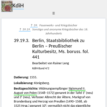
KdiH
☰
↑ 39.
Feuerwerks- und Kriegsbücher
↑ 39.19.
Sonstige und anonyme Kriegsbücher des 16.
Jahrhunderts
39.19.3.
Berlin, Staatsbibliothek zu
Berlin – Preußischer
Kulturbesitz, Ms. boruss. fol.
441
Bearbeitet von Rainer Leng
KdiH-Band 4/2
Datierung:
1555.
Lokalisierung:
Königsberg.
Besitzgeschichte:
Widmungsempfänger
Sigismund II.
r
August von Polen
(1548–1572) genannt in der Tafel 1
(neu)
r
und 3
(neu), Verfasser Albrecht der Ältere, Markgraf von
Brandenburg und Herzog von Preußen (1490–1568, ab
r
1525 Hrsg.) genannt 10
; vermutlich nicht das eigentliche