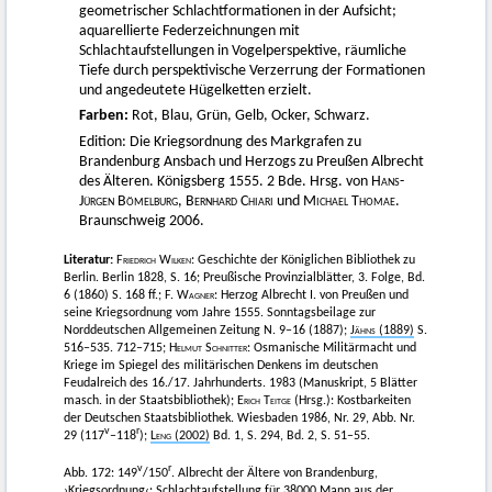
geometrischer Schlachtformationen in der Aufsicht;
aquarellierte Federzeichnungen mit
Schlachtaufstellungen in Vogelperspektive, räumliche
Tiefe durch perspektivische Verzerrung der Formationen
und angedeutete Hügelketten erzielt.
Farben:
Rot, Blau, Grün, Gelb, Ocker, Schwarz.
Edition: Die Kriegsordnung des Markgrafen zu
Brandenburg Ansbach und Herzogs zu Preußen Albrecht
des Älteren. Königsberg 1555. 2 Bde. Hrsg. von
Hans-
Jürgen Bömelburg
,
Bernhard Chiari
und
Michael Thomae
.
Braunschweig 2006.
Literatur:
Friedrich Wilken
: Geschichte der Königlichen Bibliothek zu
Berlin. Berlin 1828, S. 16; Preußische Provinzialblätter, 3. Folge, Bd.
6 (1860) S. 168 ff.;
F. Wagner
: Herzog Albrecht I. von Preußen und
seine Kriegsordnung vom Jahre 1555. Sonntagsbeilage zur
Norddeutschen Allgemeinen Zeitung N. 9–16 (1887);
Jähns
(1889)
S.
516–535. 712–715;
Helmut Schnitter
: Osmanische Militärmacht und
Kriege im Spiegel des militärischen Denkens im deutschen
Feudalreich des 16./17. Jahrhunderts. 1983 (Manuskript, 5 Blätter
masch. in der Staatsbibliothek);
Erich Teitge
(Hrsg.): Kostbarkeiten
der Deutschen Staatsbibliothek. Wiesbaden 1986, Nr. 29, Abb. Nr.
v
r
29 (117
–118
);
Leng
(2002)
Bd. 1, S. 294, Bd. 2, S. 51–55.
v
r
Abb. 172: 149
/150
. Albrecht der Ältere von Brandenburg,
›Kriegsordnung‹: Schlachtaufstellung für 38000 Mann aus der