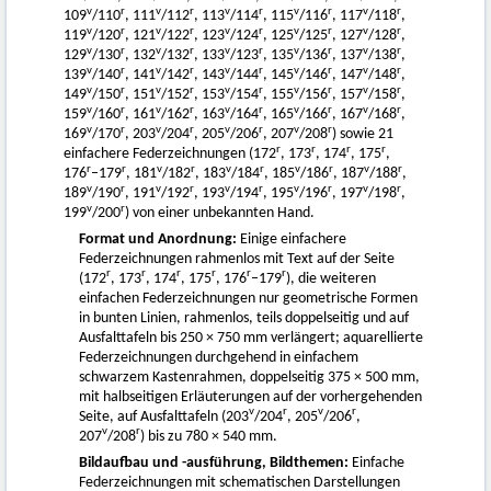
v
r
v
r
v
r
v
r
v
r
109
/110
, 111
/112
, 113
/114
, 115
/116
, 117
/118
,
v
r
v
r
v
r
v
r
v
r
119
/120
, 121
/122
, 123
/124
, 125
/125
, 127
/128
,
v
r
v
r
v
r
v
r
v
r
129
/130
, 132
/132
, 133
/123
, 135
/136
, 137
/138
,
v
r
v
r
v
r
v
r
v
r
139
/140
, 141
/142
, 143
/144
, 145
/146
, 147
/148
,
v
r
v
r
v
r
v
r
v
r
149
/150
, 151
/152
, 153
/154
, 155
/156
, 157
/158
,
v
r
v
r
v
r
v
r
v
r
159
/160
, 161
/162
, 163
/164
, 165
/166
, 167
/168
,
v
r
v
r
v
r
v
r
169
/170
, 203
/204
, 205
/206
, 207
/208
) sowie 21
r
r
r
r
einfachere Federzeichnungen (172
, 173
, 174
, 175
,
r
r
v
r
v
r
v
r
v
r
176
–179
, 181
/182
, 183
/184
, 185
/186
, 187
/188
,
v
r
v
r
v
r
v
r
v
r
189
/190
, 191
/192
, 193
/194
, 195
/196
, 197
/198
,
v
r
199
/200
) von einer unbekannten Hand.
Format und Anordnung:
Einige einfachere
Federzeichnungen rahmenlos mit Text auf der Seite
r
r
r
r
r
r
(172
, 173
, 174
, 175
, 176
–179
), die weiteren
einfachen Federzeichnungen nur geometrische Formen
in bunten Linien, rahmenlos, teils doppelseitig und auf
Ausfalttafeln bis 250 × 750 mm verlängert; aquarellierte
Federzeichnungen durchgehend in einfachem
schwarzem Kastenrahmen, doppelseitig 375 × 500 mm,
mit halbseitigen Erläuterungen auf der vorhergehenden
v
r
v
r
Seite, auf Ausfalttafeln (203
/204
, 205
/206
,
v
r
207
/208
) bis zu 780 × 540 mm.
Bildaufbau und -ausführung, Bildthemen:
Einfache
Federzeichnungen mit schematischen Darstellungen