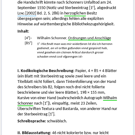
die Handschrift könnte nach Schonners Unfalltod am 24.
r
September 1550 (Notiz und Sterbeeintrag [1
], abgedruckt
Leng
[2002]
Bd. 2, S. 286) in
herzoglichen
Besitz
übergegangen sein; allerdings fehlen alle expliziten
Hinweise auf württembergische Bibliothekszugehörigkeit.
Inhalt:
r
[4
]–
Wilhalm Schonner,
Ordnungen und Anschläge
r
[85
]
r
1
›Hie findt man was mir widerfaren Ist die ich herrenn
gedienet, an vil ortten gefunden vnnd gespüret hab,
vnnd gesehen ein cleinen Articul dardurch groser
schaden vnnd cost vfganngen ist‹
I. Kodikologische Beschreibung:
Papier, 4 + 85 + 4 Blätter
(ein Blatt mit Sterbeeintrag sowie zwei leere und ein
Titelblatt nicht foliiert, dann Tintenfoliierung von der Hand
des Schreibers bis 82, folgen noch drei nicht foliierte
beschriebene und vier leere Blätter), 198 × 155 mm,
Kursive von einer Hand (wahrscheinlich Autograph
Wilhalm
r
Schonner
nach [1
]), einspaltig, meist 23 Zeilen,
Überschriften Textura und Bastarda, von anderer Hand nur
r
der Sterbeeintrag [1
].
Schreibsprache:
schwäbisch.
II. Bildausstattung:
46 nicht kolorierte bzw. nur leicht