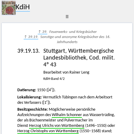
KdiH
☰
↑ 39.
Feuerwerks- und Kriegsbücher
↑ 39.19.
Sonstige und anonyme Kriegsbücher des 16.
Jahrhunderts
39.19.13.
Stuttgart, Württembergische
Landesbibliothek, Cod. milit.
4º 43
Bearbeitet von Rainer Leng
KdiH-Band 4/2
r
Datierung:
1550 ([4
]).
Lokalisierung:
Vermutlich Tübingen nach dem Arbeitsort
r
des Verfassers ([1
]).
Besitzgeschichte:
Möglicherweise persönliche
Aufzeichnungen des
Wilhalm Schonner
aus Wassertrüding,
der als Büchsenmeister und Pulvermacher im
Dienst
Herzog Ulrichs von Württemberg
(1496–1550) oder
Herzog Christophs von Württemberg
(1550–1568) stand;