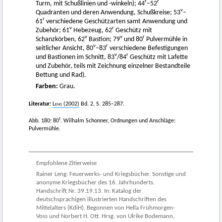
r
r
Turm, mit Schußlinien und -winkeln); 44
–52
v
Quadranten und deren Anwendung, Schußkreise; 53
–
r
61
verschiedene Geschützarten samt Anwendung und
v
r
Zubehör; 61
Hebezeug, 62
Geschütz mit
v
v
r
Schanzkörben, 62
Bastion; 79
und 80
Pulvermühle in
v
r
seitlicher Ansicht, 80
–83
verschiedene Befestigungen
v
r
und Bastionen im Schnitt, 83
/84
Geschütz mit Lafette
und Zubehör, teils mit Zeichnung einzelner Bestandteile
Bettung und Rad).
Farben:
Grau.
Literatur:
Leng
(2002)
Bd. 2, S. 285–287.
r
Abb. 180: 80
. Wilhalm Schonner, Ordnungen und Anschläge:
Pulvermühle.
Empfohlene Zitierweise
Rainer Leng: Feuerwerks- und Kriegsbücher. Sonstige und
anonyme Kriegsbücher des 16. Jahrhunderts.
Handschrift Nr. 39.19.13. In: Katalog der
deutschsprachigen illustrierten Handschriften des
Mittelalters (KdiH). Begonnen von Hella Frühmorgen-
Voss und Norbert H. Ott. Hrsg. von Ulrike Bodemann,