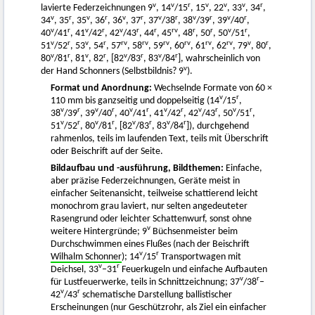
v
v
r
v
v
v
r
lavierte Federzeichnungen 9
, 14
/15
, 15
, 22
, 33
, 34
,
v
r
v
r
v
r
v
r
v
r
v
r
34
, 35
, 35
, 36
, 36
, 37
, 37
/38
, 38
/39
, 39
/40
,
v
r
v
r
v
r
r
rv
r
r
v
r
40
/41
, 41
/42
, 42
/43
, 44
, 45
, 48
, 50
, 50
/51
,
v
r
v
r
rv
rv
rv
rv
rv
rv
v
r
51
/52
, 53
, 54
, 57
, 58
, 59
, 60
, 61
, 62
, 79
, 80
,
v
r
v
r
v
r
v
r
80
/81
, 81
, 82
, [82
/83
, 83
/84
], wahrscheinlich von
v
der Hand Schonners (Selbstbildnis? 9
).
Format und Anordnung:
Wechselnde Formate von 60 ×
v
r
110 mm bis ganzseitig und doppelseitig (14
/15
,
v
r
v
r
v
r
v
r
v
r
v
r
38
/39
, 39
/40
, 40
/41
, 41
/42
, 42
/43
, 50
/51
,
v
r
v
r
v
r
v
r
51
/52
, 80
/81
, [82
/83
, 83
/84
]), durchgehend
rahmenlos, teils im laufenden Text, teils mit Überschrift
oder Beischrift auf der Seite.
Bildaufbau und -ausführung, Bildthemen:
Einfache,
aber präzise Federzeichnungen, Geräte meist in
einfacher Seitenansicht, teilweise schattierend leicht
monochrom grau laviert, nur selten angedeuteter
Rasengrund oder leichter Schattenwurf, sonst ohne
v
weitere Hintergründe; 9
Büchsenmeister beim
Durchschwimmen eines Flußes (nach der Beischrift
v
r
Wilhalm Schonner
); 14
/15
Transportwagen mit
v
r
Deichsel, 33
–31
Feuerkugeln und einfache Aufbauten
v
r
für Lustfeuerwerke, teils in Schnittzeichnung; 37
/38
–
v
r
42
/43
schematische Darstellung ballistischer
Erscheinungen (nur Geschützrohr, als Ziel ein einfacher