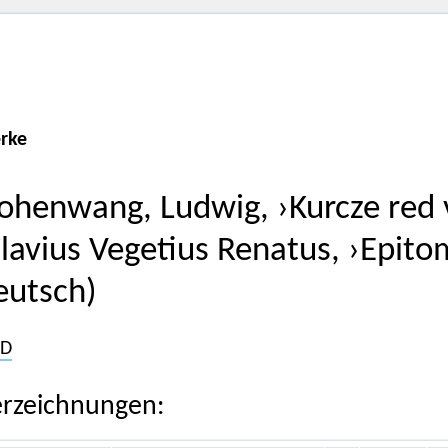
rke
ohenwang, Ludwig, ›Kurcze red v
Flavius Vegetius Renatus, ›Epitom
eutsch)
D
rzeichnungen: