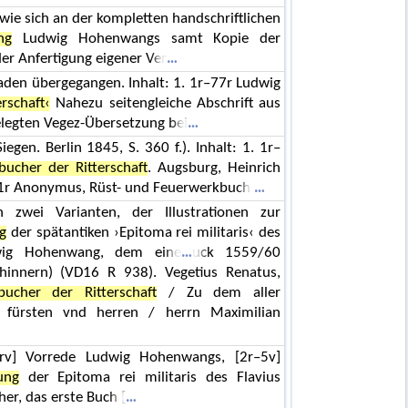
, wie sich an der kompletten handschriftlichen
ng
Ludwig Hohenwangs samt Kopie der
der Anfertigung eigener Ver
aden übergegangen. Inhalt: 1. 1r–77r Ludwig
rschaft‹
Nahezu seitengleiche Abschrift aus
legten Vegez-Übersetzung bei
gen. Berlin 1845, S. 360 f.). Inhalt: 1. 1r–
 bucher der Ritterschaft
. Augsburg, Heinrich
51r Anonymus, Rüst- und Feuerwerkbuch
 zwei Varianten, der Illustrationen zur
g
der spätantiken ›Epitoma rei militaris‹ des
dwig Hohenwang, dem eine
uck 1559/60
uchinnern) (VD16 R 938). Vegetius Renatus,
bucher der Ritterschaft
/ Zu dem aller
n fürsten vnd herren / herrn Maximilian
rv] Vorrede Ludwig Hohenwangs, [2r–5v]
ung
der Epitoma rei militaris des Flavius
her, das erste Buch [