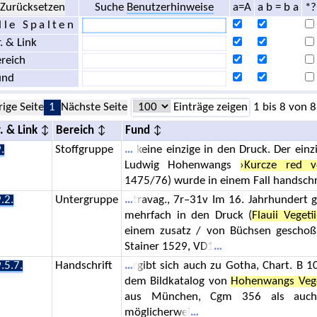
Zurücksetzen
Suche
Benutzerhinweise
a=A
a b = b a
*?
lle Spalten
. & Link
reich
und
rige Seite
1
Nächste Seite
Einträge zeigen
1 bis 8 von 8
. & Link
Bereich
Fund
.
Stoffgruppe
keine einzige in den Druck. Der einz
Ludwig Hohenwangs
›Kurcze red v
1475/76) wurde in einem Fall handschrif
.2.
Untergruppe
travag., 7r–31v Im 16. Jahrhundert
mehrfach in den Druck (
Flauii Vegeti
einem zusatz / von Büchsen geschoß 
Stainer 1529, VD1
.5.7.
Handschrift
rgibt sich auch zu Gotha, Chart. B 1
dem Bildkatalog von
Hohenwangs Vege
aus München, Cgm 356 als auch
möglicherwei