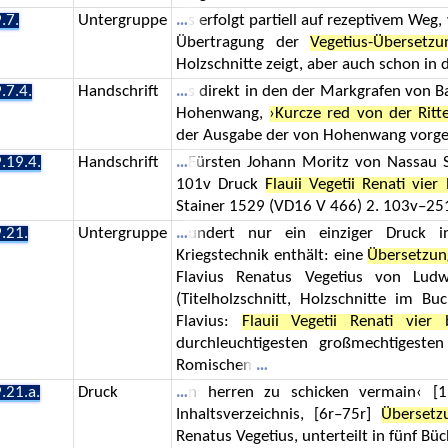
.7.
Untergruppe
s erfolgt partiell auf rezeptivem Weg
Übertragung der
Vegetius-Übersetzu
Holzschnitte zeigt, aber auch schon in 
.7.4.
Handschrift
s direkt in den der Markgrafen von B
Hohenwang,
›Kurcze red von der Ritte
der Ausgabe der von Hohenwang vorge
.19.4.
Handschrift
Fürsten Johann Moritz von Nassau Sie
101v Druck
Flauii Vegetii Renati vier
Stainer 1529 (VD16 V 466) 2. 103v–2
.21.
Untergruppe
undert nur ein einziger Druck in
Kriegstechnik enthält: eine
Übersetzun
Flavius Renatus Vegetius von Lu
(Titelholzschnitt, Holzschnitte im B
Flavius:
Flauii Vegetii Renati vier 
durchleuchtigesten großmechtigeste
Romischen
.21.a.
Druck
n herren zu schicken vermain‹ [1
Inhaltsverzeichnis, [6r–75r]
Übersetz
Renatus Vegetius, unterteilt in fünf Büc