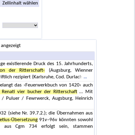
Zellinhalt wählen
 angezeigt
ige existierende Druck des 15. Jahrhunderts,
on der Ritterschaft‹
(Augsburg, Wienner
tlich rezipiert (Karlsruhe, Cod. Durlach
 gelangt das ›Feuerwerkbuch von 1420‹ auch
i Renati vier bucher der Ritterschaft
… Mit
/ Puluer / Fewrwerck, Augsburg, Heinrich
032 (siehe Nr. 39.7.2.); die Übernahmen aus
tius-Übersetzung
91v–96v könnten sowohl
 aus Cgm 734 erfolgt sein, stammen