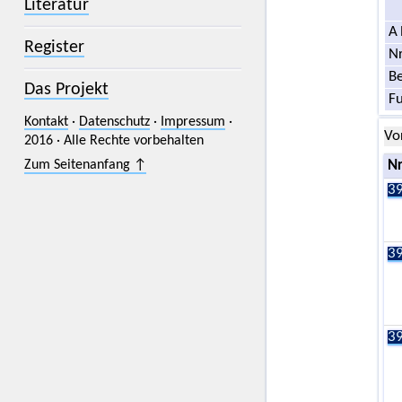
Literatur
A
Register
Nr
Be
Das Projekt
F
Kontakt
·
Datenschutz
·
Impressum
·
Vo
2016 · Alle Rechte vorbehalten
Zum Seitenanfang ↑
Nr
39
39
39