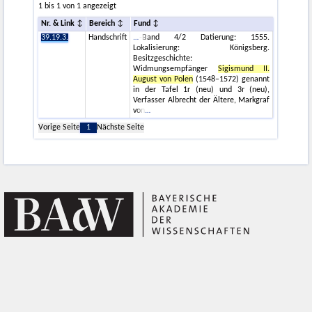
1 bis 1 von 1 angezeigt
Nr. & Link
Bereich
Fund
39.19.3.
Handschrift
-Band 4/2 Datierung: 1555.
Lokalisierung: Königsberg.
Besitzgeschichte:
Widmungsempfänger
Sigismund II.
August von Polen
(1548–1572) genannt
in der Tafel 1r (neu) und 3r (neu),
Verfasser Albrecht der Ältere, Markgraf
von
Vorige Seite
1
Nächste Seite