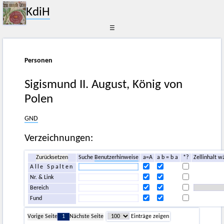
KdiH
☰
Personen
Sigismund II. August, König von
Polen
GND
Verzeichnungen:
Zurücksetzen
Suche
Benutzerhinweise
a=A
a b = b a
*?
Zellinhalt w
Alle Spalten
Nr. & Link
Bereich
Fund
Vorige Seite
1
Nächste Seite
Einträge zeigen