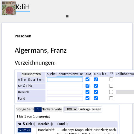
KdiH
☰
Personen
Algermans, Franz
Verzeichnungen:
Zurücksetzen
Suche
Benutzerhinweise
a=A
a b = b a
*?
Zellinhalt w
Alle Spalten
Nr. & Link
Bereich
Fund
Vorige Seite
1
Nächste Seite
Einträge zeigen
1 bis 1 von 1 angezeigt
Nr. & Link
Bereich
Fund
39.19.24.
Handschrift
Johannys Krapp, nicht rubriziert; nach