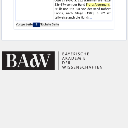
Otte 2 (1987) S. 152 stammen die Texte
53r–57v von der Hand
Franz Algermans
,
5r–8r und 21r–34r von der Hand Robert
Lobris, nach Glage (1983) S. 82 ist
teilweise auch die Hands
Vorige Seite
1
Nächste Seite