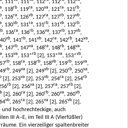
, 111
, 111
, 112
, 112
, 112
,
a
rb
ra
va
ra
rb
, 118
, 119
, 120
, 121
, 121
,
b
ra
vb
ra
rb
vb
, 126
, 126
, 127
, 127
, 127
,
a
vb
ra
rb
vb
rb
, 130
, 131
, 131
, 131
, 132
,
vb
ra
rb
va
rb
vb
, 136
, 136
, 136
, 137
, 137
,
vb
rb
vb
ra
rb
va
140
, 141
, 141
, 142
, 142
, 142
,
b
rb
va
ra
rb
va
, 147
, 147
, 148
, 148
, 148
,
a
va
rb
va
vb
, 153
, 153*
[2], 153*
, 153*
,
rb
ra
rb
vb
rb
va
157
, 158
, 158
, 158
, 159
, 159
,
rb
va
vb
rb
va
249
, 249
[2], 249
[2], 250
, 250
,
b
va
vb
ra
rb
[2], 253
[2], 253
, 254
[2], 254
rb
va
ra
rb
256
[2], 256
[2], 257
, 257
[2],
b
ra
rb
va
vb
[2], 260
[2], 260
, 260
, 260
,
vb
ra
va
vb
264
, 265
[2], 265
[2], 265
[2],
r- und hochrechteckige, auch
 III A–E, im Teil III A (Vierfüßler)
räume. Ein vierzeiliger spaltenbreiter