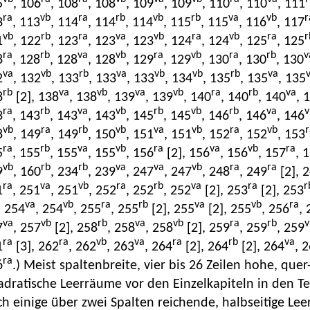
5
, 106
, 108
, 108
, 109
, 109
, 110
, 110
, 111
ra
vb
ra
rb
vb
rb
va
vb
r
3
, 113
, 114
, 114
, 114
, 115
, 115
, 116
, 117
vb
rb
ra
va
vb
ra
vb
ra
r
1
, 122
, 123
, 123
, 123
, 124
, 124
, 125
, 125
ra
rb
va
vb
ra
vb
ra
rb
v
8
, 128
, 128
, 128
, 129
, 129
, 130
, 130
, 130
va
vb
rb
va
vb
vb
rb
va
2
, 132
, 133
, 133
, 133
, 134
, 135
, 135
, 135
rb
va
vb
va
vb
ra
rb
va
8
[2], 138
, 138
, 139
, 139
, 140
, 140
, 140
, 
ra
rb
va
vb
rb
vb
rb
va
v
3
, 143
, 143
, 143
, 145
, 145
, 146
, 146
, 146
vb
ra
rb
vb
va
vb
ra
vb
r
8
, 149
, 149
, 150
, 151
, 151
, 152
, 152
, 153
ra
rb
va
vb
ra
va
vb
ra
5
, 155
, 155
, 155
, 156
[2], 156
, 156
, 157
, 
vb
rb
rb
va
va
vb
ra
ra
9
, 160
, 234
, 239
, 247
, 247
, 248
, 249
[2], 
ra
va
vb
ra
rb
va
ra
r
1
, 251
, 251
, 252
, 252
, 252
[2], 253
[2], 253
va
vb
ra
rb
va
vb
ra
, 254
, 254
, 255
, 255
[2], 255
[2], 255
, 256
, 
va
vb
rb
va
vb
ra
rb
v
7
, 257
[2], 258
, 258
, 258
[2], 259
, 259
, 259
ra
ra
vb
va
ra
rb
va
1
[3], 262
, 262
, 263
, 264
[2], 264
[2], 264
, 
ra
6
.) Meist spaltenbreite, vier bis 26 Zeilen hohe, que
dratische Leerräume vor den Einzelkapiteln in den Teilen
h einige über zwei Spalten reichende, halbseitige Leer