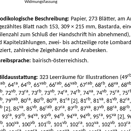
Widmungsfassung
Kodikologische Beschreibung:
Papier, 273 Blätter, am A
ezähltes Blatt nach 153, 309 × 215 mm, Bastarda, ein
ilenzahl zum Schluß der Handschrift hin abnehmend),
 Kapitelzählungen, zwei- bis achtzeilige rote Lombar
ziert, zahlreiche Zeigehände und Arabesken.
hreibsprache:
bairisch-österreichisch.
r
 Bildausstattung:
323 Leerräume für Illustrationen (49
vab
ra
rb
vab
rab
vab
rab
rb
va
v
, 64
, 64
, 65
, 66
, 66
, 67
, 68
, 68
, 68
rb
vb
ra
rb
vb
ra
rb
va
vb
ra
r
, 72
, 73
, 73
, 73
, 74
, 74
, 74
, 74
, 75
, 75
rb
vab
ra
rb
va
ra
rb
va
vb
ra
, 79
, 80
, 80
, 80
, 81
[2], 81
, 81
, 81
, 82
rb
va
vb
rab
ra
rb
va
vb
ra
rb
[2], 85
, 85
, 86
, 87
, 87
, 87
, 87
, 88
, 88
ra
rb
va
vb
rb
va
vb
ra
va
, 93
, 93
, 94
, 93
, 94
, 94
, 94
, 95
, 95
[2], 9
vb
va
vb
rb
vb
ra
va
vb
ra
, 100
, 100
, 101
, 101
, 102
, 102
, 102
, 103
vb
ra
ra
vb
va
vb
ra
va
r