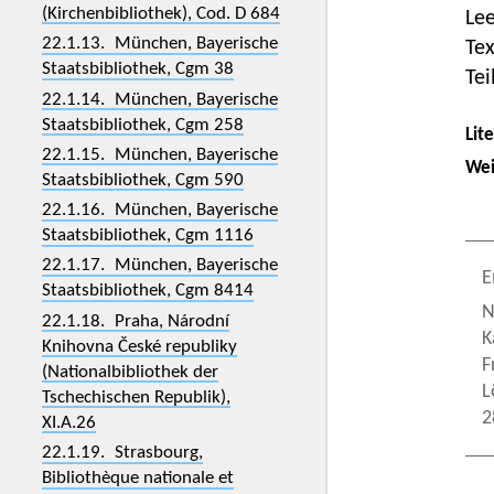
(Kirchenbibliothek), Cod. D 684
Lee
22.1.13. München, Bayerische
Tex
Staatsbibliothek, Cgm 38
Tei
22.1.14. München, Bayerische
Staatsbibliothek, Cgm 258
Lit
22.1.15. München, Bayerische
Wei
Staatsbibliothek, Cgm 590
22.1.16. München, Bayerische
Staatsbibliothek, Cgm 1116
22.1.17. München, Bayerische
E
Staatsbibliothek, Cgm 8414
N
22.1.18. Praha, Národní
K
Knihovna České republiky
F
(Nationalbibliothek der
L
Tschechischen Republik),
2
XI.A.26
22.1.19. Strasbourg,
Bibliothèque nationale et