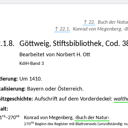
↑ 22.
Buch der Natu
↑ 22.1.
Konrad von Megenberg, ›Bu
.1.8.
Göttweig, Stiftsbibliothek, Cod. 3
Bearbeitet von Norbert H. Ott
KdiH-Band 3
tierung:
Um 1410.
alisierung:
Bayern oder Österreich.
itzgeschichte:
Aufschrift auf dem Vorderdeckel:
walth
alt:
ra
va
1
–270
Konrad von Megenberg,
›Buch der Natur‹
va
270
Beginn des Register mit Blattverweis (unvollständig: n