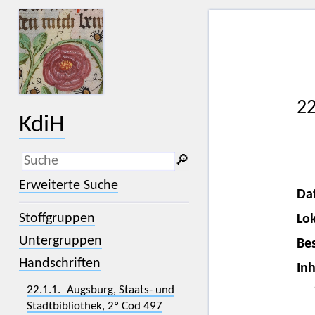
22
KdiH
🔎︎
_
(der Unterstrich) ist Platzhalter für
Erweiterte Suche
genau ein Zeichen.
Da
%
(das Prozentzeichen) ist Platzhalter
Stoffgruppen
Lok
für kein, ein oder mehr als ein
Zeichen.
Untergruppen
Bes
Handschriften
Inh
22.1.1. Augsburg, Staats- und
Stadtbibliothek, 2º Cod 497