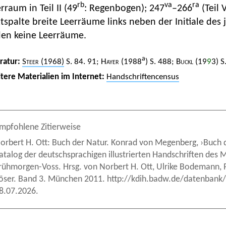
rb
va
ra
rraum in Teil II (49
: Regenbogen); 247
–266
(Teil 
tspalte breite Leerräume links neben der Initiale des 
len keine Leerräume.
a
eratur:
Steer
(1968)
S. 84. 91;
Hayer
(1988
) S. 488;
Buckl
(19
9
3) S
tere Materialien im Internet:
Handschriftencensus
mpfohlene Zitierweise
orbert H. Ott: Buch der Natur. Konrad von Megenberg, ›Buch de
atalog der deutschsprachigen illustrierten Handschriften des M
rühmorgen-Voss. Hrsg. von Norbert H. Ott, Ulrike Bodemann, Pe
öser. Band 3. München 2011. http://kdih.badw.de/datenbank/
8.07.2026.