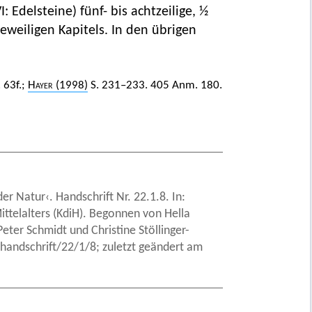
VI: Edelsteine) fünf- bis achtzeilige, ½
jeweiligen Kapitels. In den übrigen
. 63f.;
Hayer
(1998)
S. 231–233. 405 Anm. 180.
r Natur‹. Handschrift Nr. 22.1.8. In:
ittelalters (KdiH). Begonnen von Hella
ter Schmidt und Christine Stöllinger-
handschrift/22/1/8; zuletzt geändert am