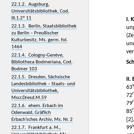
22.1.2. Augsburg,
Universitätsbibliothek, Cod.
III.1.2º 11
I. 
22.1.3. Berlin, Staatsbibliothek
ung
zu Berlin – Preußischer
(Ze
Kulturbesitz, Ms. germ. fol.
und
1464
ver
22.1.4. Cologny-Genève,
Sc
Bibliotheca Bodmeriana, Cod.
Bodmer 103
22.1.5. Dresden, Sächsische
II.
Landesbibliothek – Staats- und
63
Universitätsbibliothek,
72
Mscr.Dresd.M.59
79
22.1.6. ehem. Erbach im
85
Odenwald, Gräflich
[2]
Erbach’sches Archiv, Ms. Nr. 2
99
22.1.7. Frankfurt a. M.,