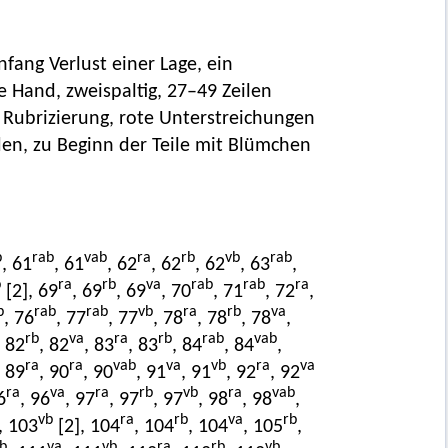
nfang Verlust einer Lage, ein
e Hand, zweispaltig, 27–49 Zeilen
 Rubrizierung, rote Unterstreichungen
den, zu Beginn der Teile mit Blümchen
b
rab
vab
ra
rb
vb
rab
, 61
, 61
, 62
, 62
, 62
, 63
,
b
ra
rb
va
rab
rab
ra
[2], 69
, 69
, 69
, 70
, 71
, 72
,
b
rab
rab
vb
ra
rb
va
, 76
, 77
, 77
, 78
, 78
, 78
,
rb
va
ra
rb
rab
vab
, 82
, 82
, 83
, 83
, 84
, 84
,
ra
ra
vab
va
vb
ra
va
, 89
, 90
, 90
, 91
, 91
, 92
, 92
ra
va
ra
rb
vb
ra
vab
6
, 96
, 97
, 97
, 97
, 98
, 98
,
vb
ra
rb
va
rb
, 103
[2], 104
, 104
, 104
, 105
,
b
va
vb
ra
rb
vb