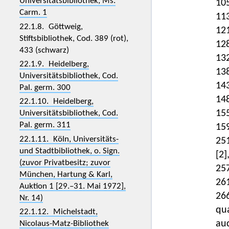
Universitätsbibliothek, Ms.
10
Carm. 1
11
22.1.8. Göttweig,
12
Stiftsbibliothek, Cod. 389 (rot),
12
433 (schwarz)
13
22.1.9. Heidelberg,
13
Universitätsbibliothek, Cod.
14
Pal. germ. 300
14
22.1.10. Heidelberg,
15
Universitätsbibliothek, Cod.
Pal. germ. 311
15
22.1.11. Köln, Universitäts-
25
und Stadtbibliothek, o. Sign.
[2]
(zuvor Privatbesitz; zuvor
25
München, Hartung & Karl,
26
Auktion 1 [29.–31. Mai 1972],
26
Nr. 14)
qua
22.1.12. Michelstadt,
auc
Nicolaus-Matz-Bibliothek