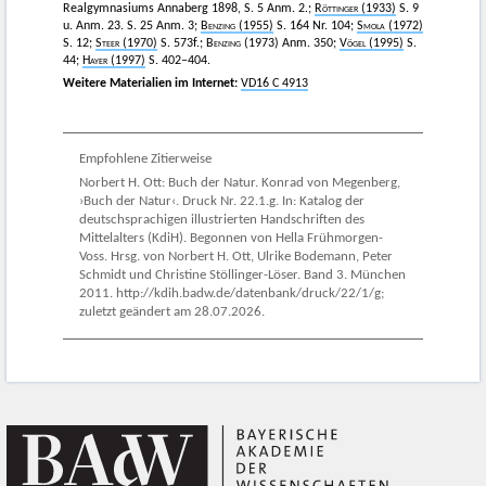
Realgymnasiums Annaberg 1898, S. 5 Anm. 2.;
Röttinger
(1933)
S. 9
u. Anm. 23. S. 25 Anm. 3;
Benzing
(1955)
S. 164 Nr. 104;
Smola
(1972)
S. 12;
Steer
(1970)
S. 573f.;
Benzing
(1973) Anm. 350;
Vögel
(1995)
S.
44;
Hayer
(1997)
S. 402–404.
Weitere Materialien im Internet:
VD16 C 4913
Empfohlene Zitierweise
Norbert H. Ott: Buch der Natur. Konrad von Megenberg,
›Buch der Natur‹. Druck Nr. 22.1.g. In: Katalog der
deutschsprachigen illustrierten Handschriften des
Mittelalters (KdiH). Begonnen von Hella Frühmorgen-
Voss. Hrsg. von Norbert H. Ott, Ulrike Bodemann, Peter
Schmidt und Christine Stöllinger-Löser. Band 3. München
2011. http://kdih.badw.de/datenbank/druck/22/1/g;
zuletzt geändert am 28.07.2026.