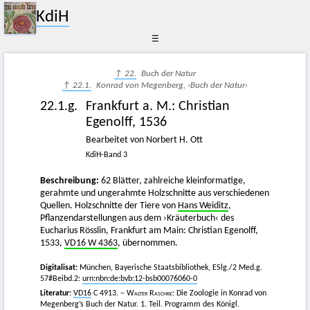
KdiH
☰
↑ 22.
Buch der Natur
↑ 22.1.
Konrad von Megenberg, ›Buch der Natur‹
22.1.g.
Frankfurt a. M.
:
Christian
Egenolff
,
1536
Bearbeitet von Norbert H. Ott
KdiH-Band 3
Beschreibung:
62 Blätter, zahlreiche kleinformatige,
gerahmte und ungerahmte Holzschnitte aus verschiedenen
Quellen. Holzschnitte der Tiere von
Hans Weiditz
,
Pflanzendarstellungen aus dem ›Kräuterbuch‹ des
Eucharius Rösslin, Frankfurt am Main: Christian Egenolff,
1533,
VD16 W 4363
, übernommen.
Digitalisat:
München, Bayerische Staatsbibliothek, ESlg./2 Med.g.
57#Beibd.2:
urn:nbn:de:bvb:12-bsb00076060-0
Literatur:
VD16
C 4913. –
Walter Raschke
: Die Zoologie in Konrad von
Megenberg’s Buch der Natur. 1. Teil. Programm des Königl.