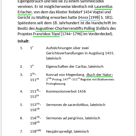
Eigengebrauch und ließ sie zu einem Sammelcodex
vereinen. Er ist möglicherweise identisch mit
Laurentius
Erlacher
, von dem das Kloster Rebdorf 1454 Vogtei und
Gericht zu Walting erworben hatte (
Hayer
[1998]
S. 181).
Spätestens seit dem 18. Jahrhundert ist die Handschrift im
Besitz des
Augustiner-Chorherrenstifts Polling
(Exlibris des
Propstes
Franziskus Töpsl
[1744–1796] im Vorderdeckel).
Inhalt:
r
1.
1
Aufzeichnungen über zwei
Gerichtsverhandlungen in Augsburg 1455,
lateinisch
v
2.
1
Eigenschaften der Caritas, lateinisch
ra
3.
2
–
Konrad von Megenberg,
›Buch der Natur‹
ra
rab
rb
ra
2
Prolog, 147
–151
Register mit Blattverweis
151
Prologfassung
rb
4.
151
–
Kommunionverbot 1456
ra
153
va
5.
153
–
Sermones de sacerdotibus, lateinisch
vb
156
vb
6.
156
–
Sermones ad pergrinos, lateinisch
vb
158
vab
7.
158
Neujahrspredigt, lateinisch