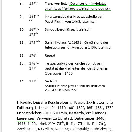
ra
8.
159
–
Franz von Retz,
›Defensorium inviolatae
vb
virginitatis Mariae‹, lateinisch und deutsch
ra–
9.
164
Inhaltsangabe der Kreuzzugsbulle von
va
Papst Pius II. von 1463, lateinisch
ra
10.
167
–
Synodalbeschlüsse, lateinisch
rb
175
vab
11.
175
Bulle Nikolaus’ V. (1451), Gewährung des
Jubelablasses für Augsburg 1450, lateinisch
r
12.
176
Rezept
v
13.
176
–
Herzog Ludwig der Reiche von Bayern
r
177
bestätigt die Freiheiten der Geistlichen in
Oberbayern 1450
r
14.
177
Gedicht
Abdruck in: Anzeiger für Kunde der deutschen
Vorzeit 12 (1865) S. 279
I. Kodikologische Beschreibung:
Papier, 177 Blätter, alte
v
v
r
v
r
v
v
Foliierung 1–144 auf 2
–145
; 160
–163
, 165
–166
, 177
unbeschrieben; 310 × 210 mm, Bastarda, drei Hände (I:
Laurentius
, Verweser zu Eichstätt, Datierungen 1448,
ra
rb
r
v
v
r
1449, 1456, 1464: 2
–175
; II: 1
, 175
; III: 1
, 176
),
zweispaltig, 43 Zeilen, Nachträge einspaltig, Rubrizierung,