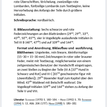
rote Überschriften, Strichelung, zweizeilige rote
Lombarden, fünfzeilige Lombarde zum Textbeginn, keine
Hervorhebung des Anfangs der Teile durch größere
Initialen.
Schreibsprache:
nordbairisch.
II. Bildausstattung:
Sechs schwarze und rote
ra
rb
ra
Federzeichnungen an den Blatträndern (29
, 29
, 33
,
vb
ra
va
43
, 50
, 65
), vier in Vogelköpfe auslaufende Initialen in
va
vb
rb
ra
Teil III B (46
, 47
) und auf 109
und 144
.
Format und Anordnung, Bildaufbau und -ausführung,
Bildthemen:
Ungelenke, rein lineare, kleinformatige
(15–30 × 15–30 mm) Zeichnungen in roter oder brauner
Feder, meist mit Textbezug, möglicherweise von einem
zeitgenössischen Benutzer der Handschrift eingetragen,
ra
an zwei Stellen zu Beginn der Teile (III A [33
Hund in
va
Schwarz und Rot] und III C [65
geschwänzte Figur mit
rb
Löwenfüßen]); 29
blasender Kopf zum Kapitel über den
vb
Wind; 43
Waldesel mit Beischrift
waltesel.
Die
rb
ra
Vogelkopf-Initialen 109
und 144
stehen zu Anfang der
Teile V und VIII.
Literatur:
Schneider
(1970) S. 160–164. –
Hayer
(1992) S. 70;
Schneider
r
(1994)
S. 13, Abb. 206 (175
);
Hayer
(1998)
S. 180–182.