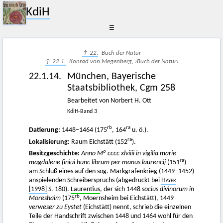
KdiH
☰
↑ 22.
Buch der Natur
↑ 22.1.
Konrad von Megenberg, ›Buch der Natur‹
22.1.14.
München, Bayerische
Staatsbibliothek, Cgm 258
Bearbeitet von Norbert H. Ott
KdiH-Band 3
rb
ra
Datierung:
1448–1464 (175
, 164
u. ö.).
ra
Lokalisierung:
Raum Eichstätt (152
).
o
Besitzgeschichte:
Anno M
cccc xlviiii in vigilia marie
ra
magdalene finiui hunc librum per manus laurencij
(151
)
am Schluß eines auf den sog. Markgrafenkrieg (1449–1452)
anspielenden Schreiberspruchs (abgedruckt bei
Hayer
[1998]
S. 180).
Laurentius
, der sich 1448
socius divinorum in
rb
Moreshaim
(175
, Moernsheim bei Eichstätt), 1449
verweser zu Eystet
(Eichstätt) nennt, schrieb die einzelnen
Teile der Handschrift zwischen 1448 und 1464 wohl für den