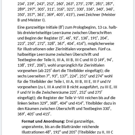
r
r
v
r
r
v
r
v
v
r
234
, 239
, 243
, 252
, 260
, 263
, 275
, 278
, 281
, 287
,
v
v
r
r
v
v
r
v
r
r
289
, 297
, 305
, 311
, 316
, 321
, 330
, 336
, 340
, 346
,
r
v
r
r
r
r
350
, 357
, 361
, 369
, 405
, 415
), zwei Zeichner (Meister
B und Meister I).
r
Eine ganzseitige Initiale (8
) zum Prologbeginn, 13 ca. halb-
bis dreiviertelseitige Leerräume zwischen Überschriften
r
r
r
r
r
r
und Beginn der Register (5
, 46
, 92
, 136
, 191
, 204
,
v
v
v
v
r
r
v
223
, 250
, 272
, 328
, 367
, 404
, 414
), möglicherweise
für Illustrationen oder Zierinitialen vorgesehen. Fünf ca.
halbseitige Leerräume zwischen Überschrift und
r
r
Textbeginn der Teile II, III A, III B, III C und III D (49
, 94
,
r
r
r
138
, 193
, 206
), wohl ursprünglich für Zierinitialen
r
vorgesehen (ab 225
dort die Titelbilder eingefügt); die
v
v
v
v
v
v
sechs Leerseiten 7
, 93
, 137
, 224
, 251
und 274
wohl
für die Titelbilder der Teile I, III A, III B, III E, III F und IV
vorgesehen (zu I, III A und III B nicht ausgeführt, zu III E, III
r
r
r
F und IV in die Zwischenräume 225
, 252
und 275
eingefügt); die Register der Teile V–VIII reichen bis auf die
v
v
v
v
linken Seiten 329
, 368
, 404
und 414
, Titelbilder dazu in
r
den Räumen zwischen Überschrift und Textbeginn 330
,
r
r
r
369
, 405
und 415
.
Format und Anordnung:
Drei ganzseitige,
ungerahmte, bis an die Blattränder reichende
v
v
v
Illustrationen 48
, 192
und 205
(Titelbilder zu II, III C