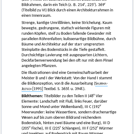
r
r
r
Bildrahmen, darin ein Teich (z. B. 214
, 225
). 369
(Titelbild zu VI) Blick durch einen Architekturrahmen in
einen Innenraum.
Strenge, kantige Umrißlinien, keine Strichelung. Kaum
bewegte, gedrungene, statisch wirkende Figuren mit
runden Köpfen, steif zu Boden fallende Gewänder mit
parallelen Röhrenfalten; kulissenartige Bildbühne, durch
Bäume und Architektur auf der starr umgrenzten
Steinplatte des Bodenstücks in die Tiefe gestaffelt.
Durchsichtige Lavierung mit ausgesparten Lichtern,
Deckfarbenverwendung bei den oft nur mit dem Pinsel
angelegten Pflanzen.
Die Illustrationen sind eine Gemeinschaftsarbeit der
Meister B und I der Werkstatt: Von der Hand I stammt
die Bildkonzeption, von B die Ausarbeitung (
Saurma-
Jeltsch
[1991]
Textbd. S. 365f. u. 394f.).
v
Bildthemen:
Titelbilder zu den Teilen II (48
Vier
Elemente: Landschaft mit Fluß, links Feuer, darüber
v
Sonne und Mond unter Wolkenband), III C (192
Meerwunder: keine Wassertiere, sondern drachenartige
Wesen auf bis zum oberen Bildrand reichendem
Bodenstück, hinten zwei Bäume und eine Burg), III D
v
r
r
(205
Fische), III E (225
Schlangen), III F (252
Würmer
und Insekten: auf Bodenstück mit Baum Würmer,