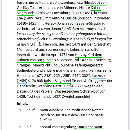
bayern die och ain fro zuͦ luczenburg waz
[
Elisabeth von
Görlitz
, Tochter Johanns von Böhmen, Nichte
Kaiser
Siegmunds
, Erbin von Luxemburg (1390–1451), in erster
Ehe (1409–1415) mit
Antoine Duc de Bourbon
, in zweiter
(1418–1425) mit
Herzog Johann von Bayern-Straubing
verheiratet]
vnd von danen kamß dem rentmayster zuͦ
luczenburg der selbig mir eß in minr gefengnuste hat dun
schencken alß ich zu luczenburg in sinem huͦß gefangen lag
Ja noch lig
[...]). Heinrich, der seit 1473 mit der Grafschaft
Mömpelgard auch burgundische Lehnsherrschaften
innehatte, wurde im April 1474 von
Herzog Karl dem
Kühnen von Burgund
bis zu dessen Tod 1477 in Luxemburg,
Granges, Maastricht und Boulogne gefangengesetzt:
Stoßgebete und andere marginale Eintragungen von seiner
r
v
r
r
v
r
Hand (u.a. 167
, 213
, 235
, 258
, 295
, 302
).
Irtenkauf
(1985)
S. 70 hält
Kaiser Siegmund
für den Auftraggeber der
Handschrift, während
Hayer
(1998)
S. 211 wegen der
Datierung des Papiers (Wasserzeichen Ochsenkopf von
1438, Tod Siegmunds 1437) Zweifel anmeldet.
Inhalt:
v
r
1.
1
–2
Naturkundliche und medizinische Notizen
Heinrichs, meist aus dem ›Buch der Natur‹
v
v
2
–4
leer
ra
2.
5
–
Konrad von Megenberg,
›Buch der Natur‹