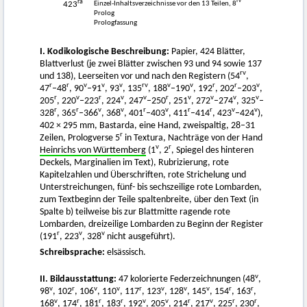
ra
rv
Einzel-Inhaltsverzeichnisse vor den 13 Teilen, 8
423
Prolog
Prologfassung
I. Kodikologische Beschreibung:
Papier, 424 Blätter,
Blattverlust (je zwei Blätter zwischen 93 und 94 sowie 137
rv
und 138), Leerseiten vor und nach den Registern (54
,
r
r
v
v
v
rv
v
v
r
r
v
47
–48
, 90
–91
, 93
, 135
, 188
–190
, 192
, 202
–203
,
r
v
r
v
v
r
v
v
v
v
205
, 220
–223
, 224
, 247
–250
, 251
, 272
–274
, 325
–
r
r
v
v
r
v
r
r
v
v
328
, 365
–366
, 368
, 401
–403
, 411
–414
, 423
–424
),
402 × 295 mm, Bastarda, eine Hand, zweispaltig, 28–31
r
Zeilen, Prologverse 5
in Textura, Nachträge von der Hand
v
r
Heinrichs von Württemberg
(1
, 2
, Spiegel des hinteren
Deckels, Marginalien im Text), Rubrizierung, rote
Kapitelzahlen und Überschriften, rote Strichelung und
Unterstreichungen, fünf- bis sechszeilige rote Lombarden,
zum Textbeginn der Teile spaltenbreite, über den Text (in
Spalte b) teilweise bis zur Blattmitte ragende rote
Lombarden, dreizeilige Lombarden zu Beginn der Register
r
v
v
(191
, 223
, 328
nicht ausgeführt).
Schreibsprache:
elsässisch.
v
II. Bildausstattung:
47 kolorierte Federzeichnungen (48
,
v
r
v
v
r
v
v
v
r
r
98
, 102
, 106
, 110
, 117
, 123
, 128
, 145
, 154
, 163
,
v
r
r
r
v
v
r
v
r
r
168
, 174
, 181
, 183
, 192
, 205
, 214
, 217
, 225
, 230
,