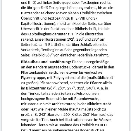
und III D) auf linker Seite gegenüber Textbeginn rechts;
die übrigen ⅔–¾ Textspiegelhöhe, ungerahmt, bis an die
Blattränder reichend (davon sieben Titelbilder zwischen
Überschrift und Textbeginn zu III E–VIII und 37
Kapitelillustrationen), meist am Kopf der Seite, darüber
Überschrift in der Funktion einer Bildbeischrift, Initiale
des Kapitelbeginns darunter z. T. in die Illustration
r
r
v
ragend. Einzelillustrationen 192
, 230
und 298
am
Seitenfuß, ca. ⅘ Blatthöhe, darüber Schlußzeilen des
Vorkapitels, Textbeginn auf der gegenüberliegenden
r
Seite; Titelbild 369
von einfacher Federlinie gerahmt.
Bildaufbau und -ausführung:
Flache, unregelmäßige,
an den Rändern ausgezackte Bodenstücke, darauf in den
Pflanzenkapiteln seitlich eine zwei- bis vierköpfige
Figurengruppe, mit Zeigegesten auf die (maßstäblich oft
zu großen) Pflanzen weisend, seltener die Pflanze allein
r
v
v
r
r
im Bildzentrum (287
, 289
, 297
, 311
, 340
). V. a. in
den Tierkapiteln an den Seiten zu Felsbildungen
hochgezogene Bodenstücke mit Baumbewuchs,
mitunter auch mit Architekturen; in der Bildmitte steht
oder liegt wie in einer Mulde (häufig maßstäblich zu
v
r
v
groß, z. B. 243
Skorpion, 260
Kröte, 263
Hornisse) das
vorgestellte Tier. Auch bei Illustrationen von im Wasser
lebenden Tieren mit Ausnahme des Titelbilds zu III D
v
(205
) meist ein baumbewachsenes Bodenstück als