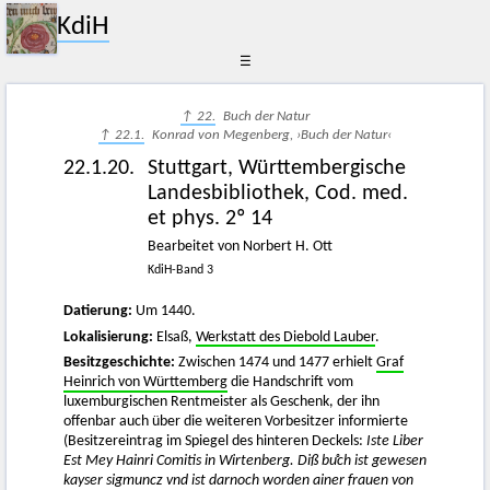
KdiH
☰
↑ 22.
Buch der Natur
↑ 22.1.
Konrad von Megenberg, ›Buch der Natur‹
22.1.20.
Stuttgart, Württembergische
Landesbibliothek, Cod. med.
et phys. 2º 14
Bearbeitet von Norbert H. Ott
KdiH-Band 3
Datierung:
Um 1440.
Lokalisierung:
Elsaß,
Werkstatt des Diebold Lauber
.
Besitzgeschichte:
Zwischen 1474 und 1477 erhielt
Graf
Heinrich von Württemberg
die Handschrift vom
luxemburgischen Rentmeister als Geschenk, der ihn
offenbar auch über die weiteren Vorbesitzer informierte
(Besitzereintrag im Spiegel des hinteren Deckels:
Iste Liber
Est Mey Hainri Comitis in Wirtenberg. Diß buͦch ist gewesen
kayser sigmuncz vnd ist darnoch worden ainer frauen von