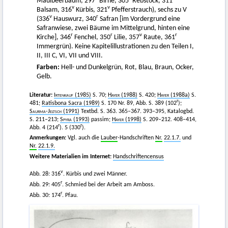
Maulbeerbaum, 297
Birne, 305
Rebstock, 311
v
v
Balsam, 316
Kürbis, 321
Pfefferstrauch), sechs zu V
v
r
(336
Hauswurz, 340
Safran [im Vordergrund eine
Safranwiese, zwei Bäume im Mittelgrund, hinten eine
r
r
v
r
Kirche], 346
Fenchel, 350
Lilie, 357
Raute, 361
Immergrün). Keine Kapitelillustrationen zu den Teilen I,
II, III C, VI, VII und VIII.
Farben:
Hell- und Dunkelgrün, Rot, Blau, Braun, Ocker,
Gelb.
Literatur:
Irtenkauf
(1985)
S. 70;
Hayer
(1988)
S. 420;
Hayer
(1988a)
S.
r
481;
Ratisbona Sacra (1989)
S. 170 Nr. 89, Abb. S. 389 (102
);
Saurma-Jeltsch
(1991)
Textbd. S. 363. 365–367. 393–395, Katalogbd.
S. 211–213;
Spyra
(1993)
passim;
Hayer
(1998)
S. 209–212. 408–414,
r
r
Abb. 4 (214
). 5 (330
).
Anmerkungen:
Vgl. auch die
Lauber
-Handschriften
Nr.
22.1.7.
und
Nr.
22.1.9.
Weitere Materialien im Internet:
Handschriftencensus
v
Abb. 28: 316
. Kürbis und zwei Männer.
r
Abb. 29: 405
. Schmied bei der Arbeit am Amboss.
r
Abb. 30: 174
. Pfau.