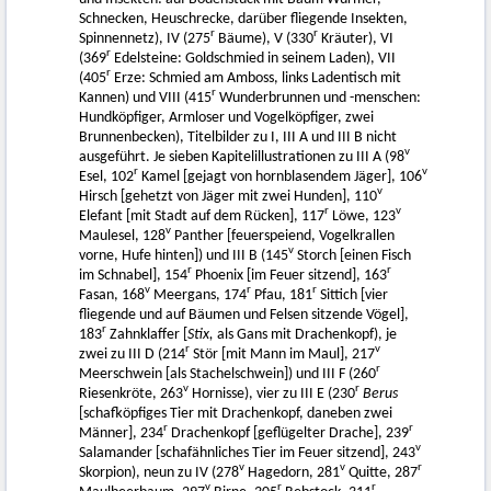
Schnecken, Heuschrecke, darüber fliegende Insekten,
r
r
Spinnennetz), IV (275
Bäume), V (330
Kräuter), VI
r
(369
Edelsteine: Goldschmied in seinem Laden), VII
r
(405
Erze: Schmied am Amboss, links Ladentisch mit
r
Kannen) und VIII (415
Wunderbrunnen und -menschen:
Hundköpfiger, Armloser und Vogelköpfiger, zwei
Brunnenbecken), Titelbilder zu I, III A und III B nicht
v
ausgeführt. Je sieben Kapitelillustrationen zu III A (98
r
v
Esel, 102
Kamel [gejagt von hornblasendem Jäger], 106
v
Hirsch [gehetzt von Jäger mit zwei Hunden], 110
r
v
Elefant [mit Stadt auf dem Rücken], 117
Löwe, 123
v
Maulesel, 128
Panther [feuerspeiend, Vogelkrallen
v
vorne, Hufe hinten]) und III B (145
Storch [einen Fisch
r
r
im Schnabel], 154
Phoenix [im Feuer sitzend], 163
v
r
r
Fasan, 168
Meergans, 174
Pfau, 181
Sittich [vier
fliegende und auf Bäumen und Felsen sitzende Vögel],
r
183
Zahnklaffer [
Stix,
als Gans mit Drachenkopf), je
r
v
zwei zu III D (214
Stör [mit Mann im Maul], 217
r
Meerschwein [als Stachelschwein]) und III F (260
v
r
Riesenkröte, 263
Hornisse), vier zu III E (230
Berus
[schafköpfiges Tier mit Drachenkopf, daneben zwei
r
r
Männer], 234
Drachenkopf [geflügelter Drache], 239
v
Salamander [schafähnliches Tier im Feuer sitzend], 243
v
v
r
Skorpion), neun zu IV (278
Hagedorn, 281
Quitte, 287
v
r
r