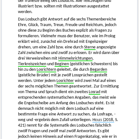
der früheste Beleg des Losbuchs. Alle Textzeugen sind
illustriert bzw. sollten mit Illustrationen ausgestattet
werden.
Das Losbuch gibt Antwort auf die sechs Themenbereiche
Ehre, Glück, Traum, Treue, Freude und Reichtum, jedoch
ohne diese zu Beginn des Buches explizit als Fragen zu
formulieren. Vielmehr muss der Benutzer, wie im Prolog
erklärt wird, zunächst ein Drehrad mit Engelszeiger
drehen, um eine Zahl bzw. eine durch
Sterne
angezeigte
Zahl zwischen eins und zwölf zu erlosen. Er wird dann über
drei Verweisreihen mit
Himmelsrichtungen
,
Tierkreiszeichen
und
Beginen
(geistlichen Schwestern) bis
hin zu den
Losrichtern
geleitet, die durch
Begarden
(geistliche Brüder) mit je zwölf Lossprüchen gestellt
werden. Unter jedem
Losrichter
wird zwei Mal auf eines
der sechs möglichen Themen geantwortet. Zur Ermittlung
von Thema und Spruch dient ein zweites
Losrad
mit
entsprechenden systematischen Angaben, das meist wie
die Engelsscheibe am Anfang des Losbuches steht. Es ist
demnach nicht möglich mit dem Losbuch auf eine
bestimmte Frage eine Antwort zu suchen, da Losfrage, -
weg und -ergebnis dem Zufall unterliegen.
Heiles (2018,
S.
421) nennt für die Systematik des Losbuches fälschlich
zwölf Fragen und zwölf mal zwölf Antworten. Es gibt
jedoch keinen Hinweis auf einen Fragenkatalog, wie er in