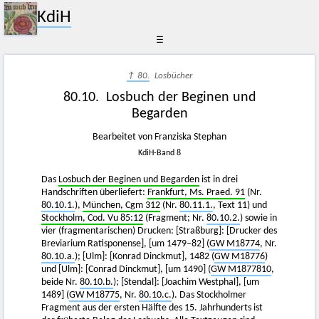
KdiH
☰
↑ 80.
Losbücher
80.10. Losbuch der Beginen und
Begarden
Bearbeitet von Franziska Stephan
KdiH-Band 8
Das
Losbuch der Beginen und Begarden
ist in drei
Handschriften überliefert:
Frankfurt, Ms. Praed. 91
(Nr.
80.10.1.
),
München, Cgm 312
(Nr.
80.11.1.
, Text 11) und
Stockholm, Cod. Vu 85:12
(Fragment; Nr.
80.10.2.
) sowie in
vier (fragmentarischen) Drucken: [Straßburg]: [Drucker des
Breviarium Ratisponense], [um 1479–82] (
GW M18774
, Nr.
80.10.a.
); [Ulm]: [Konrad Dinckmut], 1482 (
GW M18776
)
und [Ulm]: [Conrad Dinckmut], [um 1490] (
GW M1877810
,
beide Nr.
80.10.b.
); [Stendal]: [Joachim Westphal], [um
1489] (
GW M18775
, Nr.
80.10.c.
). Das Stockholmer
Fragment aus der ersten Hälfte des 15. Jahrhunderts ist