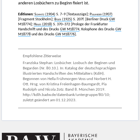
anderen Losbüchern zu Beginn fixiert ist.
Editionen:
Schmitz
(1904)
S. 7–9 [Textauszüge];
Psilander
(1907)
[Fragment Stockholm];
Bolte
(1925)
S. 207f. [Berliner Druck
GW
M18774];
Heiles (2018)
S. 370–372 [Prologe der Frankfurter
Handschrift und des Drucks
GW M18774
, Kolophone des Drucks
GW
M18778
und des Drucks
GW
M18776
].
Empfohlene Zitierweise
Franziska Stephan: Losbücher. Losbuch der Beginen und
Begarden (Nr. 80.10.). In: Katalog der deutschsprachigen
illustrierten Handschriften des Mittelalters (KdiH).
Begonnen von Hella Frühmorgen-Voss und Norbert H.
Ott. Hrsg. von Kristina Freienhagen-Baumgardt, Pia
Rudolph und Nicola Zotz. Band 8. München 2019.
http://kdih.badw.de/datenbank/untergruppe/80/10;
zuletzt geändert am 01.12.2023.