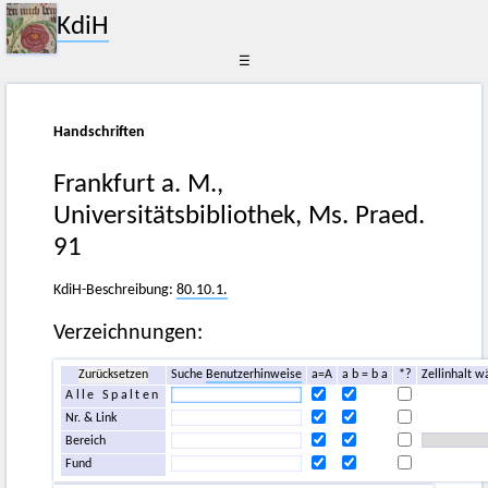
KdiH
☰
Handschriften
Frankfurt a. M.,
Universitätsbibliothek, Ms. Praed.
91
KdiH-Beschreibung:
80.10.1.
Verzeichnungen:
Zurücksetzen
Suche
Benutzerhinweise
a=A
a b = b a
*?
Zellinhalt w
Alle Spalten
Nr. & Link
Bereich
Fund