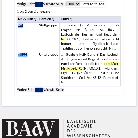
Vorige Seite
1
Nächste Seite
Einträge zeigen
1 bis 2 von 2 angezeigt
Nr. & Link
Bereich
Fund
80.
Stoffgruppe
struieren (z. B. Losbuch mit 22
Fragen: Nr. 80.7.1., Nr. 80.7.2.;
Losbuch der Beginen und Begarden:
Nr.
80.10.1.). Losbücher haben nicht
immer eine figürlich-bildhafte
Textillustration hervorgebracht. Ne
80.10.
Untergruppe
Stephan KdiH-Band 8 Das Losbuch
der Beginen und Begarden ist in drei
Handschriften überliefert:
Frankfurt,
Ms. Praed. 91
(Nr. 80.10.1.), München,
Cgm 312 (Nr. 80.11.1., Text 11) und
Stockholm, Cod. Vu 85:12 (Fragment;
Nr
Vorige Seite
1
Nächste Seite