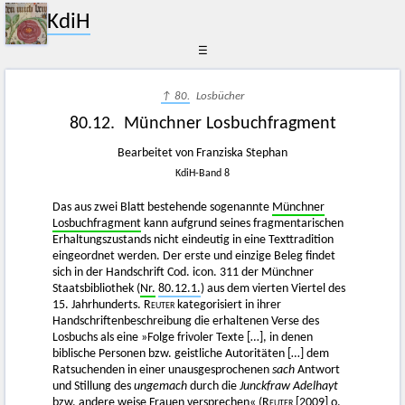
KdiH
☰
↑ 80.
Losbücher
80.12. Münchner Losbuchfragment
Bearbeitet von Franziska Stephan
KdiH-Band 8
Das aus zwei Blatt bestehende sogenannte
Münchner
Losbuchfragment
kann aufgrund seines fragmentarischen
Erhaltungszustands nicht eindeutig in eine Texttradition
eingeordnet werden. Der erste und einzige Beleg findet
sich in der Handschrift Cod. icon. 311 der Münchner
Staatsbibliothek (
Nr.
80.12.1.
) aus dem vierten Viertel des
15. Jahrhunderts.
Reuter
kategorisiert in ihrer
Handschriftenbeschreibung die erhaltenen Verse des
Losbuchs als eine »Folge frivoler Texte […], in denen
biblische Personen bzw. geistliche Autoritäten […] dem
Ratsuchenden in einer unausgesprochenen
sach
Antwort
und Stillung des
ungemach
durch die
Junckfraw Adelhayt
bzw. andere weise Frauen versprechen« (
Reuter
[2009]
o.