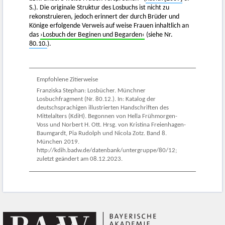
S.). Die originale Struktur des Losbuchs ist nicht zu
rekonstruieren, jedoch erinnert der durch Brüder und
Könige erfolgende Verweis auf weise Frauen inhaltlich an
das
›Losbuch der Beginen und Begarden‹
(siehe Nr.
80.10.
).
Empfohlene Zitierweise
Franziska Stephan: Losbücher. Münchner
Losbuchfragment (Nr. 80.12.). In: Katalog der
deutschsprachigen illustrierten Handschriften des
Mittelalters (KdiH). Begonnen von Hella Frühmorgen-
Voss und Norbert H. Ott. Hrsg. von Kristina Freienhagen-
Baumgardt, Pia Rudolph und Nicola Zotz. Band 8.
München 2019.
http://kdih.badw.de/datenbank/untergruppe/80/12;
zuletzt geändert am 08.12.2023.