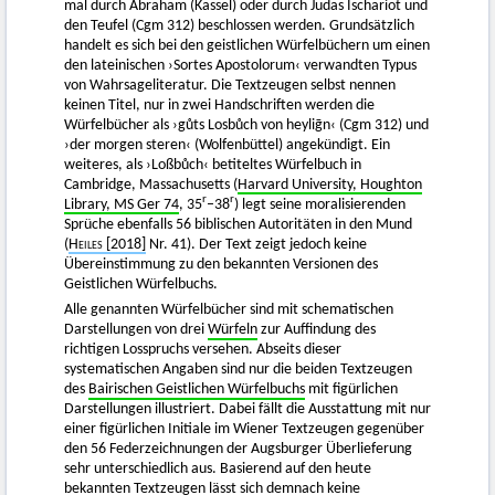
mal durch Abraham (Kassel) oder durch Judas Ischariot und
den Teufel (Cgm 312) beschlossen werden. Grundsätzlich
handelt es sich bei den geistlichen Würfelbüchern um einen
den lateinischen ›Sortes Apostolorum‹ verwandten Typus
von Wahrsageliteratur. Die Textzeugen selbst nennen
keinen Titel, nur in zwei Handschriften werden die
Würfelbücher als ›gůts Losbůch von heyliḡn‹ (Cgm 312) und
›der morgen steren‹ (Wolfenbüttel) angekündigt. Ein
weiteres, als ›Loßbůch‹ betiteltes Würfelbuch in
Cambridge, Massachusetts (
Harvard University, Houghton
r
r
Library, MS Ger 74
, 35
–38
) legt seine moralisierenden
Sprüche ebenfalls 56 biblischen Autoritäten in den Mund
(
Heiles [2018]
Nr. 41). Der Text zeigt jedoch keine
Übereinstimmung zu den bekannten Versionen des
Geistlichen Würfelbuchs.
Alle genannten Würfelbücher sind mit schematischen
Darstellungen von drei
Würfeln
zur Auffindung des
richtigen Losspruchs versehen. Abseits dieser
systematischen Angaben sind nur die beiden Textzeugen
des
Bairischen Geistlichen Würfelbuchs
mit figürlichen
Darstellungen illustriert. Dabei fällt die Ausstattung mit nur
einer figürlichen Initiale im Wiener Textzeugen gegenüber
den 56 Federzeichnungen der Augsburger Überlieferung
sehr unterschiedlich aus. Basierend auf den heute
bekannten Textzeugen lässt sich demnach keine