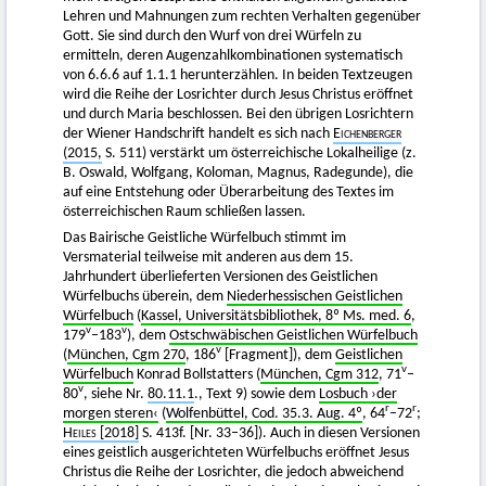
Lehren und Mahnungen zum rechten Verhalten gegenüber
Gott. Sie sind durch den Wurf von drei Würfeln zu
ermitteln, deren Augenzahlkombinationen systematisch
von 6.6.6 auf 1.1.1 herunterzählen. In beiden Textzeugen
wird die Reihe der Losrichter durch Jesus Christus eröffnet
und durch Maria beschlossen. Bei den übrigen Losrichtern
der Wiener Handschrift handelt es sich nach
Eichenberger
(2015,
S. 511) verstärkt um österreichische Lokalheilige (z.
B. Oswald, Wolfgang, Koloman, Magnus, Radegunde), die
auf eine Entstehung oder Überarbeitung des Textes im
österreichischen Raum schließen lassen.
Das Bairische Geistliche Würfelbuch stimmt im
Versmaterial teilweise mit anderen aus dem 15.
Jahrhundert überlieferten Versionen des Geistlichen
Würfelbuchs überein, dem
Niederhessischen Geistlichen
Würfelbuch
(
Kassel, Universitätsbibliothek, 8º Ms. med. 6
,
v
v
179
–183
), dem
Ostschwäbischen Geistlichen Würfelbuch
v
(
München, Cgm 270
, 186
[Fragment]), dem
Geistlichen
v
Würfelbuch
Konrad Bollstatters (
München, Cgm 312
, 71
–
v
80
, siehe Nr.
80.11.1
., Text 9) sowie dem
Losbuch ›der
r
r
morgen steren‹
(
Wolfenbüttel, Cod. 35.3. Aug. 4º
, 64
–72
;
Heiles [2018]
S. 413f. [Nr. 33–36]). Auch in diesen Versionen
eines geistlich ausgerichteten Würfelbuchs eröffnet Jesus
Christus die Reihe der Losrichter, die jedoch abweichend