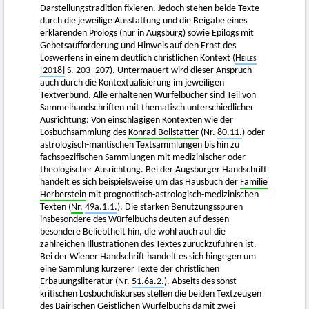
Darstellungstradition fixieren. Jedoch stehen beide Texte
durch die jeweilige Ausstattung und die Beigabe eines
erklärenden Prologs (nur in Augsburg) sowie Epilogs mit
Gebetsaufforderung und Hinweis auf den Ernst des
Loswerfens in einem deutlich christlichen Kontext (
Heiles
[2018]
S. 203–207). Untermauert wird dieser Anspruch
auch durch die Kontextualisierung im jeweiligen
Textverbund. Alle erhaltenen Würfelbücher sind Teil von
Sammelhandschriften mit thematisch unterschiedlicher
Ausrichtung: Von einschlägigen Kontexten wie der
Losbuchsammlung des
Konrad Bollstatter
(Nr.
80.11.
) oder
astrologisch-mantischen Textsammlungen bis hin zu
fachspezifischen Sammlungen mit medizinischer oder
theologischer Ausrichtung. Bei der Augsburger Handschrift
handelt es sich beispielsweise um das Hausbuch der
Familie
Herberstein
mit prognostisch-astrologisch-medizinischen
Texten (
Nr.
49a.1.1.
). Die starken Benutzungsspuren
insbesondere des Würfelbuchs deuten auf dessen
besondere Beliebtheit hin, die wohl auch auf die
zahlreichen Illustrationen des Textes zurückzuführen ist.
Bei der Wiener Handschrift handelt es sich hingegen um
eine Sammlung kürzerer Texte der christlichen
Erbauungsliteratur (Nr.
51.6a.2.
). Abseits des sonst
kritischen Losbuchdiskurses stellen die beiden Textzeugen
des Bairischen Geistlichen Würfelbuchs damit zwei