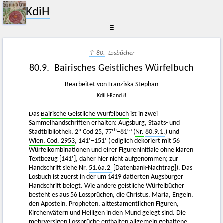
KdiH
☰
↑ 80.
Losbücher
80.9. Bairisches Geistliches Würfelbuch
Bearbeitet von Franziska Stephan
KdiH-Band 8
Das
Bairische Geistliche Würfelbuch
ist in zwei
Sammelhandschriften erhalten: Augsburg, Staats- und
rb
ra
Stadtbibliothek, 2º Cod 25, 77
–81
(
Nr.
80.9.1.
) und
r
r
Wien, Cod. 2953
, 141
–151
(lediglich dekoriert mit 56
Würfelkombinationen und einer Figureninitiale ohne klaren
r
Textbezug [141
], daher hier nicht aufgenommen; zur
Handschrift siehe Nr.
51.6a.2.
[Datenbank-Nachtrag]). Das
Losbuch ist zuerst in der um 1419 datierten Augsburger
Handschrift belegt. Wie andere geistliche Würfelbücher
besteht es aus 56 Lossprüchen, die Christus, Maria, Engeln,
den Aposteln, Propheten, alttestamentlichen Figuren,
Kirchenvätern und Heiligen in den Mund gelegt sind. Die
mehrversigen Lossprüche enthalten allgemein gehaltene