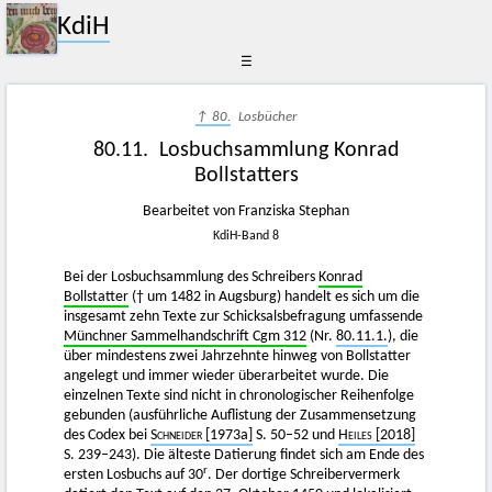
KdiH
☰
↑ 80.
Losbücher
80.11. Losbuchsammlung Konrad
Bollstatters
Bearbeitet von Franziska Stephan
KdiH-Band 8
Bei der Losbuchsammlung des Schreibers
Konrad
Bollstatter
(† um 1482 in Augsburg) handelt es sich um die
insgesamt zehn Texte zur Schicksalsbefragung umfassende
Münchner Sammelhandschrift Cgm 312
(Nr.
80.11.1.
), die
über mindestens zwei Jahrzehnte hinweg von Bollstatter
angelegt und immer wieder überarbeitet wurde. Die
einzelnen Texte sind nicht in chronologischer Reihenfolge
gebunden (ausführliche Auflistung der Zusammensetzung
des Codex bei
Schneider
[1973a]
S. 50–52 und
Heiles [2018]
S. 239–243). Die älteste Datierung findet sich am Ende des
r
ersten Losbuchs auf 30
. Der dortige Schreibervermerk