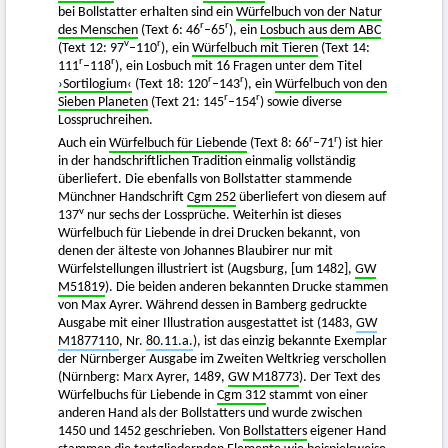
bei Bollstatter erhalten sind ein
Würfelbuch von der Natur
r
r
des Menschen
(Text 6: 46
–65
), ein
Losbuch aus dem ABC
v
r
(Text 12: 97
–110
), ein
Würfelbuch mit Tieren
(Text 14:
r
r
111
–118
), ein Losbuch mit 16 Fragen unter dem Titel
r
r
›Sortilogium‹
(Text 18: 120
–143
), ein
Würfelbuch von den
r
r
Sieben Planeten
(Text 21: 145
–154
) sowie diverse
Losspruchreihen.
r
r
Auch ein
Würfelbuch für Liebende
(Text 8: 66
–71
) ist hier
in der handschriftlichen Tradition einmalig vollständig
überliefert. Die ebenfalls von Bollstatter stammende
Münchner Handschrift
Cgm 252
überliefert von diesem auf
v
137
nur sechs der Lossprüche. Weiterhin ist dieses
Würfelbuch für Liebende in drei Drucken bekannt, von
denen der älteste von Johannes Blaubirer nur mit
Würfelstellungen illustriert ist (Augsburg, [um 1482],
GW
M51819
). Die beiden anderen bekannten Drucke stammen
von Max Ayrer. Während dessen in Bamberg gedruckte
Ausgabe mit einer Illustration ausgestattet ist (1483,
GW
M1877110
, Nr.
80.11.a.
), ist das einzig bekannte Exemplar
der Nürnberger Ausgabe im Zweiten Weltkrieg verschollen
(Nürnberg: Ma
r
x Ayrer, 1489,
GW M18773
). Der Text des
Würfelbuchs für Liebende in
Cgm 312
stammt von einer
anderen Hand als der Bollstatters und wurde zwischen
1450 und 1452 geschrieben. Von
Bollstatters
eigener Hand