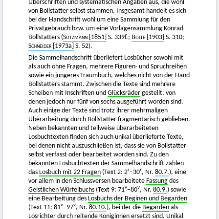
Überschriften und systematischen Angaben aus, die wohl
von Bollstatter selbst stammen. Insgesamt handelt es sich
bei der Handschrift wohl um eine Sammlung für den
Privatgebrauch bzw. um eine Vorlagensammlung Konrad
Bollstatters (
Sotzmann
[1851]
S. 339f.;
Bolte
[1903]
S. 310;
Schneider
[1973a]
S. 52).
Die Sammelhandschrift überliefert Losbücher sowohl mit
als auch ohne Fragen, mehrere Figuren- und Spruchreihen
sowie ein jüngeres Traumbuch, welches nicht von der Hand
Bollstatters stammt. Zwischen die Texte sind mehrere
Scheiben mit Inschriften und
Glücksräder
gestellt, von
denen jedoch nur fünf von sechs ausgeführt worden sind.
Auch einige der Texte sind trotz ihrer mehrmaligen
Überarbeitung durch Bollstatter fragmentarisch geblieben.
Neben bekannten und teilweise überarbeiteten
Losbuchtexten finden sich auch unikal überlieferte Texte,
bei denen nicht auszuschließen ist, dass sie von Bollstatter
selbst verfasst oder bearbeitet worden sind. Zu den
bekannten Losbuchtexten der Sammelhandschrift zählen
r
r
das
Losbuch mit 22 Fragen
(Text 2: 2
–30
, Nr.
80.7.
), eine
vor allem in den Schlussversen bearbeitete
Fassung
des
v
v
Geistlichen Würfelbuchs
(Text 9: 71
–80
, Nr.
80.9.
) sowie
eine Bearbeitung des
Losbuchs der Beginen und Begarden
v
v
(Text 11: 81
–97
, Nr.
80.10.
), bei der die
Begarden
als
Losrichter
durch reitende
Königinnen
ersetzt sind. Unikal