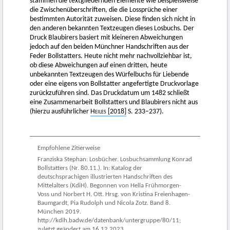
stammen die textgliedernden Elemente wie beispielsweise
die Zwischenüberschriften, die die Lossprüche einer
bestimmten Autorität zuweisen. Diese finden sich nicht in
den anderen bekannten Textzeugen dieses Losbuchs. Der
Druck Blaubirers basiert mit kleineren Abweichungen
jedoch auf den beiden Münchner Handschriften aus der
Feder Bollstatters. Heute nicht mehr nachvollziehbar ist,
ob diese Abweichungen auf einen dritten, heute
unbekannten Textzeugen des Würfelbuchs für Liebende
oder eine eigens von Bollstatter angefertigte Druckvorlage
zurückzuführen sind. Das Druckdatum um 1482 schließt
eine Zusammenarbeit Bollstatters und Blaubirers nicht aus
(hierzu ausführlicher
Heiles [2018]
S. 233–237).
Empfohlene Zitierweise
Franziska Stephan: Losbücher. Losbuchsammlung Konrad
Bollstatters (Nr. 80.11.). In: Katalog der
deutschsprachigen illustrierten Handschriften des
Mittelalters (KdiH). Begonnen von Hella Frühmorgen-
Voss und Norbert H. Ott. Hrsg. von Kristina Freienhagen-
Baumgardt, Pia Rudolph und Nicola Zotz. Band 8.
München 2019.
http://kdih.badw.de/datenbank/untergruppe/80/11;
zuletzt geändert am 16.12.2023.