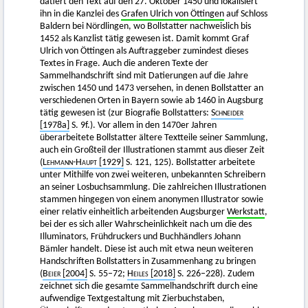
datiert den Text auf den 27. Oktober 1450 und lokalisiert
ihn in die Kanzlei des
Grafen Ulrich von Öttingen
auf Schloss
Baldern bei Nördlingen, wo Bollstatter nachweislich bis
1452 als Kanzlist tätig gewesen ist. Damit kommt Graf
Ulrich von Öttingen als Auftraggeber zumindest dieses
Textes in Frage. Auch die anderen Texte der
Sammelhandschrift sind mit Datierungen auf die Jahre
zwischen 1450 und 1473 versehen, in denen Bollstatter an
verschiedenen Orten in Bayern sowie ab 1460 in Augsburg
tätig gewesen ist (zur Biografie Bollstatters:
Schneider
[1978a]
S. 9f.). Vor allem in den 1470er Jahren
überarbeitete Bollstatter ältere Textteile seiner Sammlung,
auch ein Großteil der Illustrationen stammt aus dieser Zeit
(
Lehmann-Haupt
[1929]
S. 121, 125). Bollstatter arbeitete
unter Mithilfe von zwei weiteren, unbekannten Schreibern
an seiner Losbuchsammlung. Die zahlreichen Illustrationen
stammen hingegen von einem anonymen Illustrator sowie
einer relativ einheitlich arbeitenden Augsburger
Werkstatt
,
bei der es sich aller Wahrscheinlichkeit nach um die des
Illuminators, Frühdruckers und Buchhändlers Johann
Bämler handelt. Diese ist auch mit etwa neun weiteren
Handschriften Bollstatters in Zusammenhang zu bringen
(
Beier
[2004]
S. 55–72;
Heiles [2018]
S. 226–228). Zudem
zeichnet sich die gesamte Sammelhandschrift durch eine
aufwendige Textgestaltung mit Zierbuchstaben,