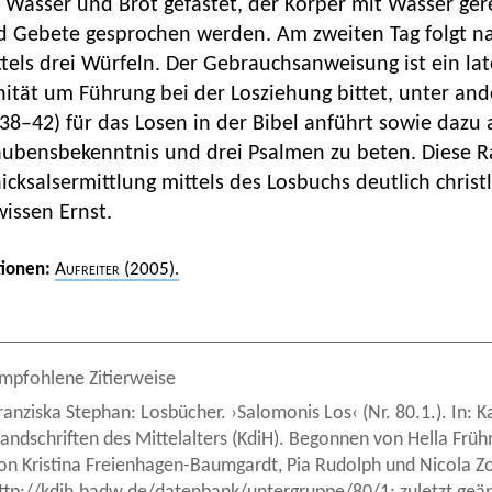
 Wasser und Brot gefastet, der Körper mit Wasser gere
d Gebete gesprochen werden. Am zweiten Tag folgt n
tels drei Würfeln. Der Gebrauchsanweisung ist ein la
nität um Führung bei der Losziehung bittet, unter an
38–42) für das Losen in der Bibel anführt sowie dazu 
aubensbekenntnis und drei Psalmen zu beten. Diese 
icksalsermittlung mittels des Losbuchs deutlich chris
issen Ernst.
tionen:
Aufreiter
(2005).
mpfohlene Zitierweise
ranziska Stephan: Losbücher. ›Salomonis Los‹ (Nr. 80.1.). In: K
andschriften des Mittelalters (KdiH). Begonnen von Hella Frü
on Kristina Freienhagen-Baumgardt, Pia Rudolph und Nicola Z