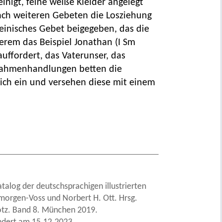
inigt, feine weiße Kleider angelegt
ach weiteren Gebeten die Losziehung
teinisches Gebet beigegeben, das die
derem das Beispiel Jonathan (I Sm
auffordert, das Vaterunser, das
Rahmenhandlungen betten die
tlich ein und versehen diese mit einem
atalog der deutschsprachigen illustrierten
hmorgen-Voss und Norbert H. Ott. Hrsg.
otz. Band 8. München 2019.