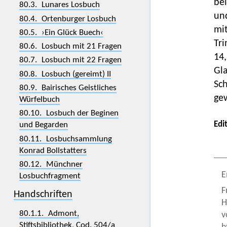
bei
80.3. Lunares Losbuch
un
80.4. Ortenburger Losbuch
mit
80.5. ›Ein Glück Buech‹
Tri
80.6. Losbuch mit 21 Fragen
14,
80.7. Losbuch mit 22 Fragen
Gl
80.8. Losbuch (gereimt) II
Sch
80.9. Bairisches Geistliches
gew
Würfelbuch
80.10. Losbuch der Beginen
Edi
und Begarden
80.11. Losbuchsammlung
Konrad Bollstatters
80.12. Münchner
E
Losbuchfragment
F
Handschriften
H
80.1.1. Admont,
v
Stiftsbibliothek, Cod. 504/a