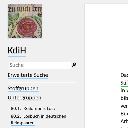
KdiH
🔎︎
_
(der Unterstrich) ist Platzhalter für
Erweiterte Suche
Da
genau ein Zeichen.
Sti
%
(das Prozentzeichen) ist Platzhalter
Stoffgruppen
für kein, ein oder mehr als ein
in 
Zeichen.
Untergruppen
bi
ver
80.1. ›Salomonis Los‹
Bu
80.2. Losbuch in deutschen
Arb
Reimpaaren