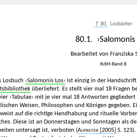
↑ 80.
Losbücher
80.1. ›Salomonis 
Bearbeitet von Franziska
KdiH-Band 8
s Losbuch
›Salomonis Los‹
ist einzig in der Handschrif
ftsbibliothek
überliefert. Es stellt vier mal 18 Fragen 
vier ›Tabulae‹ mit je vier mal 18 Antworten gegliede
blischen Weisen, Philosophen und Königen gegeben. 
weist auf die richtige Handhabung und rituelle Vorbe
ches. Diese ist an Donnerstagen und Sonntagen als de
eiten untersagt ist, verboten (
Aufreiter
[2005]
S. 123).