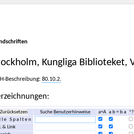
ndschriften
tockholm, Kungliga Biblioteket, 
iH-Beschreibung:
80.10.2.
rzeichnungen:
Zurücksetzen
Suche
Benutzerhinweise
a=A
a b = b a
*?
lle Spalten
. & Link