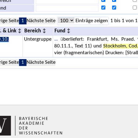
reich
und
rige Seite
1
Nächste Seite
Einträge zeigen
1 bis 1 von 1
. & Link
Bereich
Fund
.10.
Untergruppe
überliefert: Frankfurt, Ms. Praed.
80.11.1., Text 11) und
Stockholm, Cod
vier (fragmentarischen) Drucken: [Straß
rige Seite
1
Nächste Seite