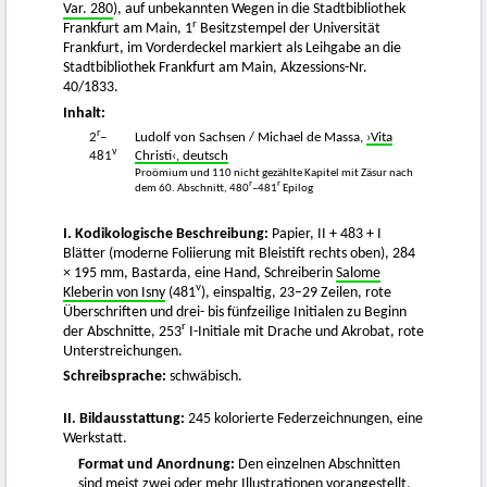
Var. 280
), auf unbekannten Wegen in die Stadtbibliothek
r
Frankfurt am Main, 1
Besitzstempel der Universität
Frankfurt, im Vorderdeckel markiert als Leihgabe an die
Stadtbibliothek Frankfurt am Main, Akzessions-Nr.
40/1833.
Inhalt:
r
2
–
Ludolf von Sachsen / Michael de Massa,
›Vita
v
481
Christi‹, deutsch
Proömium und 110 nicht gezählte Kapitel mit Zäsur nach
r
r
dem 60. Abschnitt, 480
–481
Epilog
I. Kodikologische Beschreibung:
Papier, II + 483 + I
Blätter (moderne Foliierung mit Bleistift rechts oben), 284
× 195 mm, Bastarda, eine Hand, Schreiberin
Salome
v
Kleberin von Isny
(481
), einspaltig, 23–29 Zeilen, rote
Überschriften und drei- bis fünfzeilige Initialen zu Beginn
r
der Abschnitte, 253
I-Initiale mit Drache und Akrobat, rote
Unterstreichungen.
Schreibsprache:
schwäbisch.
II. Bildausstattung:
245 kolorierte Federzeichnungen, eine
Werkstatt.
Format und Anordnung:
Den einzelnen Abschnitten
sind meist zwei oder mehr Illustrationen vorangestellt.