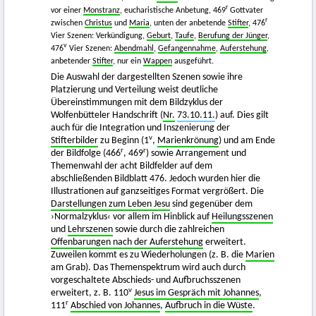
r
vor einer
Monstranz
, eucharistische Anbetung, 469
Gottvater
r
zwischen
Christus
und
Maria
, unten der anbetende
Stifter
, 476
Vier Szenen: Verkündigung,
Geburt
,
Taufe
,
Berufung der Jünger
,
v
476
Vier Szenen:
Abendmahl
,
Gefangennahme
,
Auferstehung
,
anbetender
Stifter
, nur ein
Wappen
ausgeführt.
Die Auswahl der dargestellten Szenen sowie ihre
Platzierung und Verteilung weist deutliche
Übereinstimmungen mit dem Bildzyklus der
Wolfenbütteler Handschrift (
Nr.
73.10.11.
) auf. Dies gilt
auch für die Integration und Inszenierung der
v
Stifterbilder
zu Beginn (1
,
Marienkrönung
) und am Ende
r
r
der Bildfolge (466
, 469
) sowie Arrangement und
Themenwahl der acht Bildfelder auf dem
abschließenden Bildblatt 476. Jedoch wurden hier die
Illustrationen auf ganzseitiges Format vergrößert. Die
Darstellungen zum Leben Jesu
sind gegenüber dem
›Normalzyklus‹ vor allem im Hinblick auf
Heilungsszenen
und
Lehrszenen
sowie durch die zahlreichen
Offenbarungen nach der Auferstehung
erweitert.
Zuweilen kommt es zu Wiederholungen (z. B. die
Marien
am Grab). Das Themenspektrum wird auch durch
vorgeschaltete Abschieds- und Aufbruchsszenen
v
erweitert, z. B. 110
Jesus im Gespräch mit Johannes
,
r
111
Abschied von Johannes
,
Aufbruch in die Wüste
.