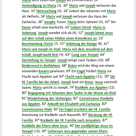
Maria
beim Lesen und
Joseph
als Zimmermann, 24
v
Verkündigung an Maria
(3), 30
Maria
und
Joseph
verlassen das
r
r
Haus, 31
Heimsuchung
(4), 34
Geburt des Johannes mit
Maria
r
als Helferin, 36
Maria
und
Joseph
verlassen das Haus des
v
v
Zacharias, 36
Josephs
Traum,
Maria
beim Spinnen (5), 42
Der
r
Kaiser
erhält eine Nachricht, 43
Geburt Christi
,
Maria in
v
Anbetung
,
Joseph
wendet sich ab (6), 52
Joseph bietet Jesus
r
auf dem Schoß seiner Mutter einen Rosenkranz an
, 53
v
v
Beschneidung Christi
(7), 55
Anbetung der Könige
(8), 61
Maria und Joseph im Stall, Maria mit dem Jesuskind auf dem
v
r
Schoß, Joseph kocht Brei
(9), 63
Gang zum Tempel
, 64
r
Darstellung im Tempel
,
Joseph
bringt zwei Tauben (10), 68
v
Kindermord in Bethlehem
, 68
Boten
wird der Weg von einem
r
sensenden
Bauern
gewiesen, 69
Ein
Engel
fordert
Maria
zur
v
v
Flucht nach Ägypten auf, 69
Flucht nach Ägypten
(11), 78
Die
Hl. Familie bei der Arbeit
,
Joseph
baut ein
Kreuz
,
Jesus
sammelt
r
Späne,
Maria
spricht zu Joseph, 79
Rückkehr aus Ägypten
(12),
v
80
Begegnung mit Johannes dem Täufer in der Wüste als Kind
,
r
v
81
Wiederholung des Vorherigen
, 82
Gemeinsame Rückkehr
r
v
aus Ägypten
, 83
Ankunft bei Elisabeth und Zacharias
, 83
r
Gemeinsames Mahl
, 85
Ein Engel erscheint der Hl. Familie
,
v
Anweisung zur Rückkehr nach Nazareth, 85
Beratung der Hl.
r
v
Familie
, 87
Rückkehr der Hl. Familie nach Jerusalem
, 87
r
Rückkehr der Eltern ohne Jesus
, 90
Der zwölfjährige Jesus im
v
Tempel
(13), 90
Gehorsam Jesu gegenüber seinen Eltern
,
r
v