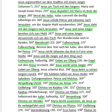
Jesus argumentiert vor dem Stadttor mit einem Jünger
v
(Johannes?), 255
Jesus am Tisch mit den Jüngern
, Maria und
v
Joseph treten hinzu, 259
Jesus disputiert mit Maria
im Kreis der
r
Jünger
, 260
Verrat des Judas
, Judas sammelt die dreißig
r
Silberlinge ein, 264
Jesus schickt Petrus und Johannes nach
v
Jerusalem
, um das Jüngste Mahl vorzubereiten, 264
Jesus zieht
r
mit den Jüngern nach Jerusalem
, 267
Jesus und seine Jünger
v
bereiten sich zum Mahl
, 267
Jesus und seine Jünger
versammeln sich um den Tisch
, ihre Wanderstäbe noch in
r
v
r
Händen, 269
Abendmahl
(23), 269
Fußwaschung
, 275
Fußwaschung
, diesmal dem Text nach bei Judas, dem Bild nach
v
bei
Petrus
, 275
Jesus reicht Johannes das Brot in Form einer
r
Hostie
, 284
Jesus und die Jünger auf dem Weg nach
v
Gethsemane
, halbseitig, 284
Gebet am Ölberg
(24), der
Engel
r
v
mit dem
Kreuz
erscheint, 285
Jesus weckt seine Jünger
, 295
r
Gebet am Ölberg
, Jesus schwitzt Blut, 296
Jesus kehrt zu seinen
v
r
Jüngern zurück
, 303
Die Soldaten fallen vor Jesus nieder
, 304
v
Judaskuss
,
Gefangennahme
,
Petrus und Malchus
, 309
r
v
Verspottung Christi
, 310
Christus vor Annas
(25), 319
r
v
Geißelung
, 320
Christus vor Kaiphas
(26), 321
Christus vor
r
v
Kaiphas
(Wiederholung), 322
Christus vor Pilatus
(27), 324
v
r
Selbstmord des
Judas
, halbseitig, 325
Verspottung
, 326
v
Christus vor Herodes
, 329
Maria bricht zusammen, als Jesus an
r
r
ihr vorbeigeführt wird
, 330
Christus vor Pilatus
, 332
Geißelung
v
r
v
(29), 332
Dornenkrönung
(30), 333
Ecce homo
, 338
Pilatus im