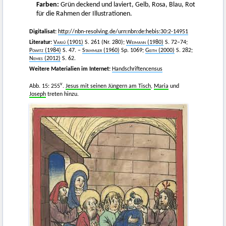
Farben:
Grün deckend und laviert, Gelb, Rosa, Blau, Rot
für die Rahmen der Illustrationen.
Digitalisat:
http://nbn-resolving.de/urn:nbn:de:hebis:30:2-14951
Literatur:
Varjú (1901)
S. 261 (Nr. 280);
Weimann
(1980)
S. 72–74;
Powitz
(1984)
S. 47. –
Stammler
(1960)
Sp. 1069;
Geith
(2000)
S. 282;
Nemes
(2012)
S. 62.
Weitere Materialien im Internet:
Handschriftencensus
v
Abb. 15: 255
.
Jesus mit seinen Jüngern am Tisch
,
Maria
und
Joseph
treten hinzu.