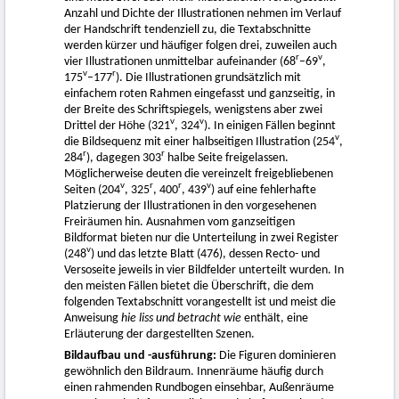
Anzahl und Dichte der Illustrationen nehmen im Verlauf
der Handschrift tendenziell zu, die Textabschnitte
werden kürzer und häufiger folgen drei, zuweilen auch
r
v
vier Illustrationen unmittelbar aufeinander (68
–69
,
v
r
175
–177
). Die Illustrationen grundsätzlich mit
einfachem roten Rahmen eingefasst und ganzseitig, in
der Breite des Schriftspiegels, wenigstens aber zwei
v
v
Drittel der Höhe (321
, 324
). In einigen Fällen beginnt
v
die Bildsequenz mit einer halbseitigen Illustration (254
,
r
r
284
), dagegen 303
halbe Seite freigelassen.
Möglicherweise deuten die vereinzelt freigebliebenen
v
r
r
v
Seiten (204
, 325
, 400
, 439
) auf eine fehlerhafte
Platzierung der Illustrationen in den vorgesehenen
Freiräumen hin. Ausnahmen vom ganzseitigen
Bildformat bieten nur die Unterteilung in zwei Register
v
(248
) und das letzte Blatt (476), dessen Recto- und
Versoseite jeweils in vier Bildfelder unterteilt wurden. In
den meisten Fällen bietet die Überschrift, die dem
folgenden Textabschnitt vorangestellt ist und meist die
Anweisung
hie liss und betracht wie
enthält, eine
Erläuterung der dargestellten Szenen.
Bildaufbau und -ausführung:
Die Figuren dominieren
gewöhnlich den Bildraum. Innenräume häufig durch
einen rahmenden Rundbogen einsehbar, Außenräume