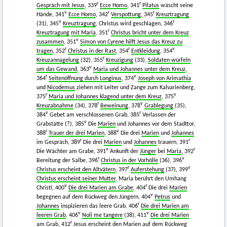
r
r
Gespräch mit Jesus
, 339
Ecce Homo
, 341
Pilatus
wäscht seine
v
r
r
Hände, 341
Ecce Homo
, 342
Verspottung
, 345
Kreuztragung
v
r
(31), 345
Kreuztragung
, Christus wird geschlagen, 346
r
Kreuztragung
mit Maria
, 351
Christus bricht unter dem Kreuz
v
zusammen
, 351
Simon von Cyrene hilft Jesus das Kreuz zu
r
r
v
tragen
, 352
Christus in der Rast
, 354
Entkleidung
, 354
r
Kreuzannagelung
(32), 355
Kreuzigung
(33),
Soldaten würfeln
v
um das Gewand
, 363
Maria und Johannes unter dem Kreuz
,
r
v
364
Seitenöffnung durch Longinus
, 374
Joseph von Arimathia
und
Nicodemus
ziehen mit Leiter und Zange zum Kalvarienberg,
r
v
375
Maria und Johannes klagend unter dem Kreuz
, 375
r
v
Kreuzabnahme
(34), 378
Beweinung
, 378
Grablegung
(35),
v
r
384
Gebet am verschlossenen Grab, 385
Verlassen der
v
Grabstätte (?), 385
Die
Marien
und Johannes vor dem Stadttor,
r
v
388
Trauer der drei Marien
, 388
Die drei
Marien
und
Johannes
r
r
im Gespräch, 389
Die drei
Marien
und
Johannes
trauern, 391
v
r
Die Wächter am Grabe, 391
Ankunft der
Jünger
bei
Maria
, 392
r
v
Bereitung der Salbe, 396
Christus in der Vorhölle
(36), 396
r
v
Christus erscheint den Altvätern
, 397
Auferstehung
(37), 399
Christus erscheint seiner Mutter
, Maria berührt den Umhang
v
r
Christi, 400
Die drei Marien am Grabe
, 404
Die drei
Marien
v
begegnen auf dem Rückweg den Jüngern, 404
Petrus
und
r
Johannes
inspizieren das leere Grab, 406
Die drei Marien am
v
v
leeren Grab
, 406
Noli me tangere
(38), 411
Die drei Marien
r
am Grab
, 412
Jesus erscheint den Marien auf dem Rückweg