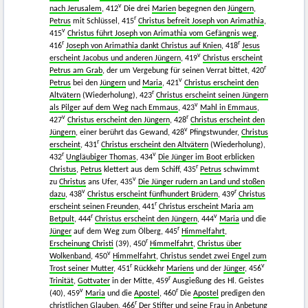
v
nach Jerusalem
, 412
Die drei
Marien
begegnen den
Jüngern
,
r
Petrus
mit Schlüssel, 415
Christus befreit Joseph von Arimathia
,
v
415
Christus führt Joseph von Arimathia vom Gefängnis weg
,
r
r
416
Joseph von Arimathia dankt Christus auf Knien
, 418
Jesus
v
erscheint Jacobus und anderen Jüngern
, 419
Christus erscheint
r
Petrus am Grab
, der um Vergebung für seinen Verrat bittet, 420
v
Petrus
bei den
Jüngern
und
Maria
, 421
Christus erscheint den
r
Altvätern
(Wiederholung), 423
Christus erscheint seinen Jüngern
v
als Pilger auf dem Weg nach Emmaus
, 423
Mahl in Emmaus
,
v
r
427
Christus erscheint den Jüngern
, 428
Christus erscheint den
v
Jüngern
, einer berührt das Gewand, 428
Pfingstwunder,
Christus
r
erscheint
, 431
Christus erscheint den Altvätern
(Wiederholung),
r
v
432
Ungläubiger Thomas
, 434
Die Jünger im Boot erblicken
r
Christus
,
Petrus
klettert aus dem Schiff, 435
Petrus
schwimmt
v
zu
Christus
ans Ufer, 435
Die Jünger rudern an Land und stoßen
v
r
dazu
, 438
Christus erscheint fünfhundert Brüdern
, 439
Christus
r
erscheint seinen Freunden
, 441
Christus erscheint Maria am
r
v
Betpult
, 444
Christus erscheint den Jüngern
, 444
Maria
und die
r
Jünger
auf dem Weg zum Ölberg, 445
Himmelfahrt
,
r
Erscheinung Christi
(39), 450
Himmelfahrt
,
Christus über
v
Wolkenband
, 450
Himmelfahrt
,
Christus sendet zwei Engel zum
r
v
Trost seiner Mutter
, 451
Rückkehr
Mariens
und der
Jünger
, 456
r
Trinität
,
Gottvater
in der Mitte, 459
Ausgießung des Hl. Geistes
v
r
(40), 459
Maria
und die
Apostel
, 460
Die
Apostel
predigen den
r
christlichen Glauben, 466
Der
Stifter
und seine Frau in Anbetung