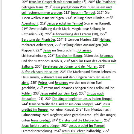
r
v
209
Jesus im Gespräch mit einem Juden
(?), 209
Die Pharisäer
r
befragen Jesus
, 210
Jesus predigt dem Volk in Jerusalem und
r
v
soll festgenommen werden
, 212
Jesus im Tempel
, 212
Die
r
v
Juden wollen
Jesus
steinigen, 213
Heilung eines Blinden
, 218
r
Abendmahl
, 219
Jesus predigt im Tempel
(von einer Kanzel),
v
219
Zweite Salbung durch Maria Magdalena: Salbung in
r
v
Bethanien (21), 222
Auferweckung des Lazarus
(20), 222
v
r
Beratung der Pharisäer
, 224
Bitten der Marien, 225
Heilung
v
mehrerer Anbetender
, 225
Heilung eines Aussätzigen
(mit
v
Klapper), 227
Jesus
im Gespräch mit
Johannes
,
v
Lichterscheinung, 228
Zachäus im Baum
, Bitten des
Johannes
r
und der Mutter des Jacobus, 230
Mahl im Haus des Zachäus mit
v
r
Salbung
, 230
Belehrung der Jünger und der Marien
, 231
r
Aufbruch nach Jerusalem
, 235
Die Marien und Simon kehren ins
Haus zurück,
während Jesus mit den Jüngern nach Jerusalem
v
zieht
, 235
Petrus
und
Johannes
werden um einen Esel
r
geschickt, 236
Petrus
und
Johannes
bringen eine
Eselin und ihr
r
v
Fohlen
, 238
Jesus reitet auf dem Esel
, 238
Einzug nach
r
Jerusalem
(21), 239
Die Jünger begleiten Jesus in den Tempel
,
r
v
244
Jesus vertreibt die Händler aus dem Tempel
, 244
Jesus
v
predigt im Tempel
, von einer Kanzel, 248
Zum Montag nach
Palmsonntag, zwei Register, oben gemeinsame Tafel der Jünger,
r
r
unten
Jesus predigt
, 249
Christus und die Ehebrecherin
, 252
v
Jesus belehrt seine Jünger
, 252
Jesus predigt im Tempel
,
v
r
Himmelserscheinung, 254
Jesus als Lehrer
, halbseitig, 255