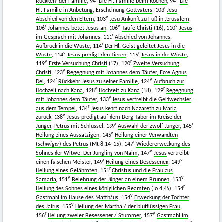
Rückkehr der Familie
, 94
Die Hl. Familie beim Kochen
, 94
Die
r
Hl. Familie in Anbetung
, Erscheinung
Gottvaters
, 103
Jesu
v
Abschied von den Eltern
, 103
Jesu Ankunft zu Fuß in Jerusalem
,
r
v
v
106
Johannes betet Jesus an
, 106
Taufe Christi
(16), 110
Jesus
r
im Gespräch mit Johannes
, 111
Abschied von Johannes
,
r
Aufbruch in die Wüste
, 114
Der Hl. Geist geleitet Jesus in die
v
r
Wüste
, 114
Jesus predigt den Tieren
, 115
Jesus in der Wüste
,
v
r
119
Erste Versuchung Christi
(17), 120
Zweite Versuchung
v
Christi
, 123
Begegnung mit Johannes dem Täufer, Ecce Agnus
r
v
Dei
, 124
Rückkehr Jesus zu seiner Familie
, 124
Aufbruch zur
v
r
Hochzeit nach Kana
, 128
Hochzeit zu Kana
(18), 129
Begegnung
v
mit Johannes dem Täufer
, 133
Jesus vertreibt die Geldwechsler
r
aus dem Tempel
, 134
Jesus kehrt nach Nazareth zu Maria
v
zurück
, 138
Jesus predigt auf dem Berg Tabor im Kreise der
r
r
Jünger
,
Petrus
mit Schlüssel, 139
Auswahl der zwölf Jünger
, 145
v
Heilung eines Aussätzigen
, 145
Heilung einer Verwandten
r
(
schwiger
) des Petrus
(Mt 8,14–15), 147
Wiedererweckung des
v
Sohnes der Witwe, Der Jüngling von Naim
, 147
Jesus
vertreibt
r
v
einen falschen Meister, 149
Heilung eines Besessenen
, 149
r
Heilung eines Gelähmten
, 151
Christus und die Frau aus
v
v
Samaria
, 151
Belehrung der Jünger an einem Brunnen
, 153
r
Heilung des Sohnes eines königlichen Beamten
(Io 4,46), 154
v
Gastmahl im Hause des Matthäus
, 154
Erweckung der Tochter
v
des Jairus
, 155
Heilung der Martha / der blutflüssigen Frau
,
r
v
156
Heilung zweier Besessener / Stummer
, 157
Gastmahl im