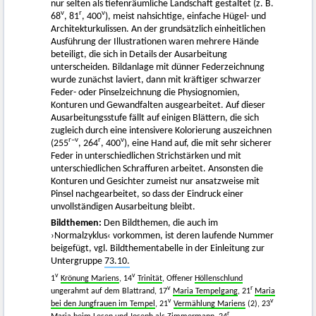
nur selten als tiefenräumliche Landschaft gestaltet (z. B.
v
r
v
68
, 81
, 400
), meist nahsichtige, einfache Hügel- und
Architekturkulissen. An der grundsätzlich einheitlichen
Ausführung der Illustrationen waren mehrere Hände
beteiligt, die sich in Details der Ausarbeitung
unterscheiden. Bildanlage mit dünner Federzeichnung
wurde zunächst laviert, dann mit kräftiger schwarzer
Feder- oder Pinselzeichnung die Physiognomien,
Konturen und Gewandfalten ausgearbeitet. Auf dieser
Ausarbeitungsstufe fällt auf einigen Blättern, die sich
zugleich durch eine intensivere Kolorierung auszeichnen
r–v
r
v
(255
, 264
, 400
), eine Hand auf, die mit sehr sicherer
Feder in unterschiedlichen Strichstärken und mit
unterschiedlichen Schraffuren arbeitet. Ansonsten die
Konturen und Gesichter zumeist nur ansatzweise mit
Pinsel nachgearbeitet, so dass der Eindruck einer
unvollständigen Ausarbeitung bleibt.
Bildthemen:
Den Bildthemen, die auch im
›Normalzyklus‹ vorkommen, ist deren laufende Nummer
beigefügt, vgl. Bildthementabelle in der Einleitung zur
Untergruppe
73.10.
v
v
1
Krönung Mariens
, 14
Trinität
, Offener
Höllenschlund
v
r
ungerahmt auf dem Blattrand, 17
Maria Tempelgang
, 21
Maria
v
v
bei den Jungfrauen im Tempel
, 21
Vermählung Mariens
(2), 23
r