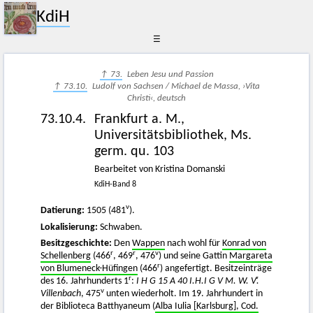
KdiH
☰
↑ 73.
Leben Jesu und Passion
↑ 73.10.
Ludolf von Sachsen / Michael de Massa, ›Vita
Christi‹, deutsch
73.10.4.
Frankfurt a. M.,
Universitätsbibliothek, Ms.
germ. qu. 103
Bearbeitet von Kristina Domanski
KdiH-Band 8
v
Datierung:
1505 (481
).
Lokalisierung:
Schwaben.
Besitzgeschichte:
Den
Wappen
nach wohl für
Konrad von
r
r
v
Schellenberg
(466
, 469
, 476
) und seine Gattin
Margareta
r
von Blumeneck-Hüfingen
(466
) angefertigt. Besitzeinträge
r
des 16. Jahrhunderts 1
:
I H G 15 A 40 I.H.I G V M. W. Vͧ.
v
Villenbach
, 475
unten wiederholt. Im 19. Jahrhundert in
der Biblioteca Batthyaneum (
Alba Iulia [Karlsburg], Cod.