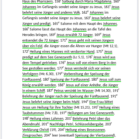
r
v
Haus des Pharisäers
, 158
Salbung durch Maria Magdalena
, 160
r
Johannes
im Gefängnis sendet seine Jünger zu Jesus, 161
Jesus
v
belehrt seine Jünger und anderes Volk
, 162
Johannes
im
r
Gefängnis sendet seine Jünger zu Jesus, 163
Jesus belehrt seine
v
Jünger und predigt
, 165
Salome mit dem Haupt des
Johannes
,
r
166
Salome lässt das Haupt des
Johannes
an die Tafel des
r
v
Herodes bringen, 169
Jesus erwählt 72 Jünger
, 169
Jesus
v
entsendet die 72 Jünger
, 171
Jesus geht mit seinen Jüngern
über ein Feld
, die Jünger essen die Ähren vor Hunger (Mt 12,1),
r
v
172
Heilung eines Mannes mit verdorrter Hand
, 175
Jesus
r
predigt auf dem See Genezareth
(Lc 5,1), 176
Jesus wird aus
v
dem Tempel getrieben
, 176
Jesus soll von einem Berg in den
r
See gestoßen werden
, 177
Jesus versteckt sich vor seinen
v
Verfolgern
(Mc 6,30), 179
Vorbereitung der Speisung der
r
v
Fünftausend
, 180
Speisung der Fünftausend
, 180
Jesus soll zum
v
König erwählt werden
, 186
Jesus auf einer Anhöhe, die Jünger
r
r
in einem Schiff
, 187
Petrus versinkt im Wasser
(Mt 14,30), 191
v
Belehrung der Jünger nach der Speisung der Fünftausend
, 191
v
Jesus belehrt seine Jünger beim Mahl
, 194
Eine Frau bittet
r
Jesus um Heilung für ihre Tochter
(Mt 15,21), 195
Heilung eines
v
Taubstummen
(Mc 7,8), 197
Heilungen am See Genezareth
,
r
r
198
Heilung eines Lahmen
, 201
Belehrung Petri über das
v
r
Abendmahl
, 201
Nachfolge Petri, Schlüsselübergabe
, 203
r
Verklärung Christi
(19), 204
Heilung eines Besessenen
,
v
Zinsgroschen
, 204
leer (eventuell
Speisung der Viertausend
),