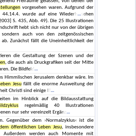
gehend Freiräume gelassen, von denen der
stellungen
vorgesehen waren. Aufgrund der
. 44.14.4. wurde auf eine Wiederh
sehen
003] S. 435, Abb. 49). Die 25 Illustrationen
schrift hebt sich nicht nur von der übrigen
s, sondern auch von den zeitgenössischen
ab. Zunächst fällt die Uneinheitlichkeit der
tieren die Gestaltung der Szenen und der
len
, die auch als Druckgrafiken seit der Mitte
ren. Die Bildfeld
 des Himmlischen Jerusalem denkbar wäre. Im
Leben Jesu
fällt die enorme Ausweitung der
it Christi sind einige Ill
ten im Hinblick auf die Bildausstattung
ildzyklus
regelmäßig 40 Illustrationen
denen nur sehr vereinzelt Ergänz
den. Gegenüber dem ›Normalzyklus‹ ist die
dem öffentlichen Leben Jesu
, insbesondere
tert. Außerdem werden auch Momente mit