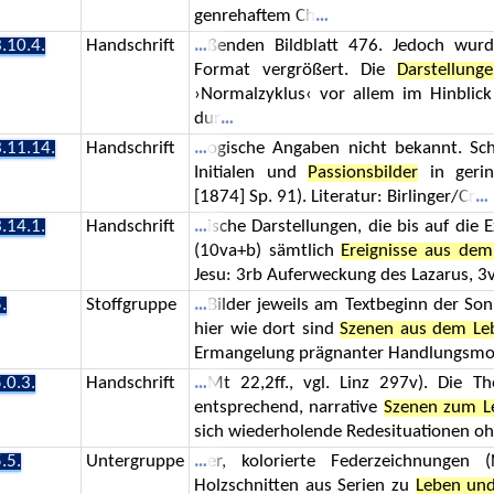
genrehaftem Ch
.10.4.
Handschrift
ßenden Bildblatt 476. Jedoch wurde
Format vergrößert. Die
Darstellun
›Normalzyklus‹ vor allem im Hinblic
dur
.11.14.
Handschrift
ogische Angaben nicht bekannt. Schre
Initialen und
Passionsbilder
in gerin
[1874] Sp. 91). Literatur: Birlinger/Cr
.14.1.
Handschrift
ische Darstellungen, die bis auf die 
(10va+b) sämtlich
Ereignisse aus dem
Jesu: 3rb Auferweckung des Lazarus, 3v
.
Stoffgruppe
Bilder jeweils am Textbeginn der Son
hier wie dort sind
Szenen aus dem Le
Ermangelung prägnanter Handlungsmot
.0.3.
Handschrift
Mt 22,2ff., vgl. Linz 297v). Die T
entsprechend, narrative
Szenen zum L
sich wiederholende Redesituationen oh
.5.
Untergruppe
er, kolorierte Federzeichnungen 
Holzschnitten aus Serien zu
Leben und