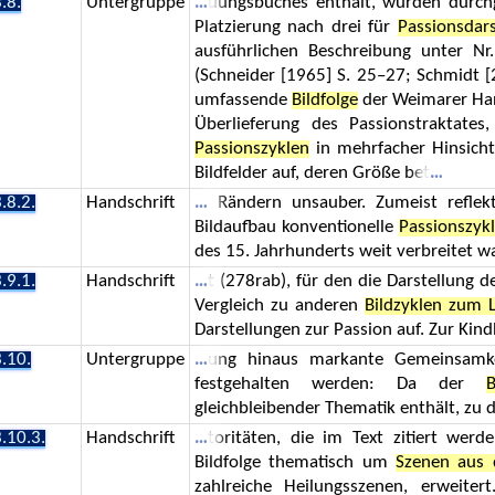
.8.
Untergruppe
uungsbuches enthält, wurden durch
Platzierung nach drei für
Passionsdar
ausführlichen Beschreibung unter Nr
(Schneider [1965] S. 25–27; Schmidt [2
umfassende
Bildfolge
der Weimarer Hand
Überlieferung des Passionstraktate
Passionszyklen
in mehrfacher Hinsicht 
Bildfelder auf, deren Größe bet
.8.2.
Handschrift
Rändern unsauber. Zumeist reflek
Bildaufbau konventionelle
Passionszyk
des 15. Jahrhunderts weit verbreitet wa
.9.1.
Handschrift
t (278rab), für den die Darstellung
Vergleich zu anderen
Bildzyklen zum 
Darstellungen zur Passion auf. Zur Kindhe
.10.
Untergruppe
ung hinaus markante Gemeinsamkei
festgehalten werden: Da der
B
gleichbleibender Thematik enthält, zu 
.10.3.
Handschrift
toritäten, die im Text zitiert wer
Bildfolge thematisch um
Szenen aus 
zahlreiche Heilungsszenen, erwei