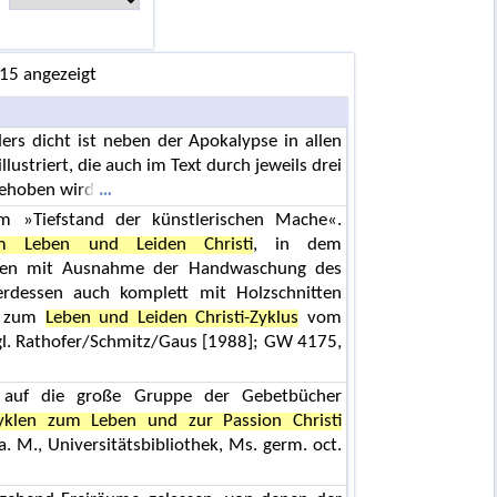
 15 angezeigt
ers dicht ist neben der Apokalypse in allen
illustriert, die auch im Text durch jeweils drei
rgehoben wird
em »Tiefstand der künstlerischen Mache«.
m Leben und Leiden Christi
, in dem
zenen mit Ausnahme der Handwaschung des
rdessen auch komplett mit Holzschnitten
it zum
Leben und Leiden Christi-Zyklus
vom
vgl. Rathofer/Schmitz/Gaus [1988]; GW 4175,
h auf die große Gruppe der Gebetbücher
zyklen zum Leben und zur Passion Christi
a. M., Universitätsbibliothek, Ms. germ. oct.