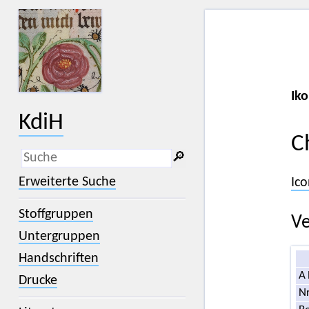
Iko
KdiH
C
🔎︎
_
(der Unterstrich) ist Platzhalter für
Erweiterte Suche
Ico
genau ein Zeichen.
%
(das Prozentzeichen) ist Platzhalter
Stoffgruppen
für kein, ein oder mehr als ein
Ve
Zeichen.
Untergruppen
Handschriften
A
Drucke
Nr