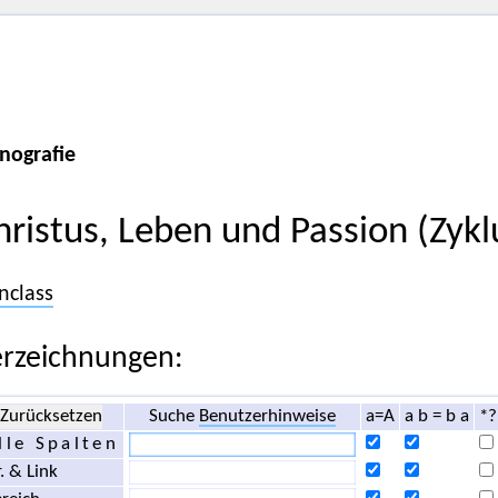
nografie
hristus, Leben und Passion (Zykl
nclass
rzeichnungen:
Zurücksetzen
Suche
Benutzerhinweise
a=A
a b = b a
*?
lle Spalten
. & Link