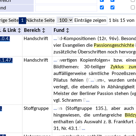
reich
und
rige Seite
1
Nächste Seite
Einträge zeigen
1 bis 15 von
. & Link
Bereich
Fund
.0.4.
Handschrift
ild-Kompositionen (12r, 96v). Besond
vier Evangelien die
Passionsgeschichte
zusätzliche Überschriften noch hervo
.1.47.
Handschrift
rwertigen Kopienfolgen« bzw. ein
Bildthemen: 30-teiliger
Zyklus zu
auffälligerweise sämtliche Prozeßs
Pilatus fehlen (C
ium‹, wurden unte
verlegt, die ebenfalls in Abhängigke
Meister der Berliner Passion stehen (
vgl. Schramm B
.
Stoffgruppe
en (Stoffgruppe 135.), aber auc
hingewiesen, die umfangreiche
Bild
enthalten (als Auswahl z. B. Frankfurt 
31, Nr. 43.1.5