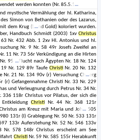
wendet werden konnten (Nr. 85.5.1
und mystische Vermählung der hl. Katharina,
des Simon von Bethanien oder des Lazarus,
mit dem Krug (L
nd Gold) koloriert wurden.
iber, Handbuch Schmidt (2003) 1xv
Christus
63 Nr. 432 Abb. 1 2xv Hl. Antonius und hl.
suchung Nr. 9 Nr. 58 49r Josefs Zweifel an
r. 11 Nr. 73 56r Verkündigung an die Hirten
 Nr. 95
Flucht nach Ägypten Nr. 18 Nr. 124
. 19 Nr. 129 89r Taufe
Christi
Nr. 20 Nr. 132
te Nr. 21 Nr. 134 90v (r) Versuchung Ch
erg
5r (r) Gefangennahme Christi Nr. 33 Nr. 229
as und Verleugnung durch Petrus Nr. 34 Nr.
. 336 118r Christus vor Pilatus, der sich die
 Entkleidung
Christi
Nr. 44 Nr. 368 121r
Christus am Kreuz mit Maria und Joh
505
 980 131r (l) Grablegung Nr. 50 Nr. 533 131r
 697 133r Auferstehung Nr. 52 Nr. 546 133v
8 Nr. 578 148r Christus erscheint am See
lfahrt
Christi
Nr. 59 Nr. 585 155r Herabkunft