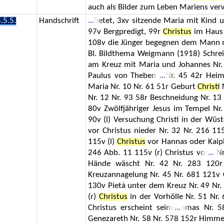
auch als Bilder zum Leben Mariens ver
.5.5.
Handschrift
betet, 3xv sitzende Maria mit Kind 
97v Bergpredigt, 99r
Christus
im Haus 
108v die Jünger begegnen dem Mann 
Bl. Bildthema Weigmann (1918) Schre
am Kreuz mit Maria und Johannes Nr. 
Paulus von Theben
Nr. 45 42r Heim
Maria Nr. 10 Nr. 61 51r Geburt
Christi
N
Nr. 12 Nr. 93 58r Beschneidung Nr. 13
80v Zwölfjähriger Jesus im Tempel Nr
90v (l) Versuchung Christi in der Wüs
vor Christus nieder Nr. 32 Nr. 216 11
115v (l)
Christus
vor Hannas oder Kaiph
246 Abb. 11 115v (r) Christus vor
Nr
Hände wäscht Nr. 42 Nr. 283 120r
Kreuzannagelung Nr. 45 Nr. 681 121v 
130v Pietà unter dem Kreuz Nr. 49 Nr.
(r)
Christus
in der Vorhölle Nr. 51 Nr.
Christus erscheint seine
omas Nr. 5
Genezareth Nr. 58 Nr. 578 152r Himme