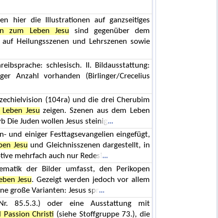
n hier die Illustrationen auf ganzseitiges
gen zum Leben Jesu
sind gegenüber dem
k auf Heilungsszenen und Lehrszenen sowie
ibsprache: schlesisch. II. Bildausstattung:
ger Anzahl vorhanden (Birlinger/Crecelius
Ezechielvision (104ra) und die drei Cherubim
 Leben Jesu
zeigen. Szenen aus dem Leben
b Die Juden wollen Jesus steinig
n- und einiger Festtagsevangelien eingefügt,
ben Jesu
und Gleichnisszenen dargestellt, in
ive mehrfach auch nur Redesi
hematik der Bilder umfasst, den Perikopen
eben Jesu
. Gezeigt werden jedoch vor allem
ne große Varianten: Jesus spr
(Nr. 85.5.3.) oder eine Ausstattung mit
 Passion Christi
(siehe Stoffgruppe 73.), die