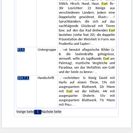
Sittich, Hirsch, Hund, Hase,
Esel
. 8v–
30r Losrichter: 22 Könige aus
verschiedenen Ländern, jedem eine
Doppelseite gewidmet, Illustrat
uf
Spruchbändern, die sich auf das
nachfolgende Glücksrad mit Tieren
bzw. auf den das Rad drehenden
Esel
beziehen (siehe Text 20); die doppelte
Präsentation der Weisheit in Form von
Prudentia und Sapienti
93.6.
Untergruppe
Text benutzt allegorische Bilder (z.
B. die Seelenkräfte gehúgnisse,
vernunft, wille als Jagdhunde;
Esel
am
Palmtag), mystische Vergleiche und
Paradoxa, um das Verhältnis von Gott
und der Seele zu kennzei
104.7.1.
Handschrift
beschrieben: 1r König David mit
Harfe auf einem Thron, 19v mit
ausgespartem Blattwerk, 32r Mann
mit
Esel
vor der Initiale, 44r mit
ausgesparter Drolerie, 55v mit
ausgespartem Blattwerk, 71r Mann
mit Posau
Vorige Seite
1
Nächste Seite