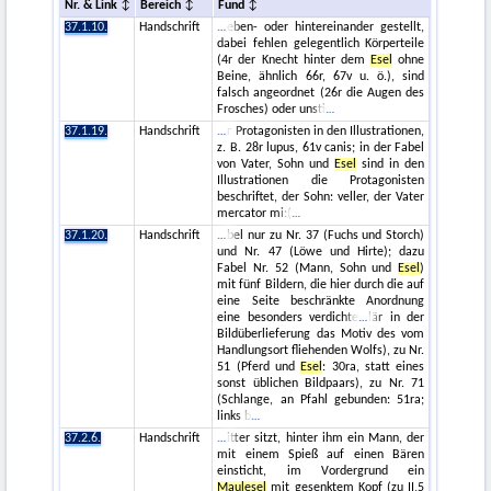
Nr. & Link
Bereich
Fund
37.1.10.
Handschrift
eben- oder hintereinander gestellt,
dabei fehlen gelegentlich Körperteile
(4r der Knecht hinter dem
Esel
ohne
Beine, ähnlich 66r, 67v u. ö.), sind
falsch angeordnet (26r die Augen des
Frosches) oder unsti
37.1.19.
Handschrift
r Protagonisten in den Illustrationen,
z. B. 28r lupus, 61v canis; in der Fabel
von Vater, Sohn und
Esel
sind in den
Illustrationen die Protagonisten
beschriftet, der Sohn: veller, der Vater
mercator mi:(
37.1.20.
Handschrift
bel nur zu Nr. 37 (Fuchs und Storch)
und Nr. 47 (Löwe und Hirte); dazu
Fabel Nr. 52 (Mann, Sohn und
Esel
)
mit fünf Bildern, die hier durch die auf
eine Seite beschränkte Anordnung
eine besonders verdichte
lär in der
Bildüberlieferung das Motiv des vom
Handlungsort fliehenden Wolfs), zu Nr.
51 (Pferd und
Esel
: 30ra, statt eines
sonst üblichen Bildpaars), zu Nr. 71
(Schlange, an Pfahl gebunden: 51ra;
links b
37.2.6.
Handschrift
itter sitzt, hinter ihm ein Mann, der
mit einem Spieß auf einen Bären
einsticht, im Vordergrund ein
Maulesel
mit gesenktem Kopf (zu II,5