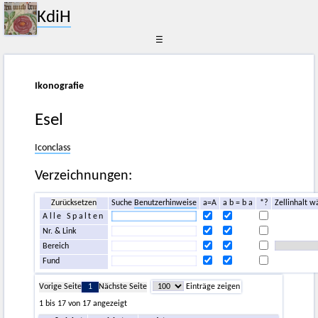
KdiH
☰
Ikonografie
Esel
Iconclass
Verzeichnungen:
Zurücksetzen
Suche
Benutzerhinweise
a=A
a b = b a
*?
Zellinhalt w
Alle Spalten
Nr. & Link
Bereich
Fund
Vorige Seite
1
Nächste Seite
Einträge zeigen
1 bis 17 von 17 angezeigt