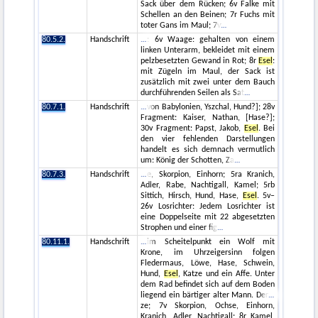
Sack über dem Rücken; 6v Falke mit
Schellen an den Beinen; 7r Fuchs mit
toter Gans im Maul; 7v
80.5.2.
Handschrift
: 6v Waage: gehalten von einem
linken Unterarm, bekleidet mit einem
pelzbesetzten Gewand in Rot; 8r
Esel
:
mit Zügeln im Maul, der Sack ist
zusätzlich mit zwei unter dem Bauch
durchführenden Seilen als Sat
80.7.1.
Handschrift
von Babylonien, Yszchal, Hund?]; 28v
Fragment: Kaiser, Nathan, [Hase?];
30v Fragment: Papst, Jakob,
Esel
. Bei
den vier fehlenden Darstellungen
handelt es sich demnach vermutlich
um: König der Schotten, Za
80.7.3.
Handschrift
e, Skorpion, Einhorn; 5ra Kranich,
Adler, Rabe, Nachtigall, Kamel; 5rb
Sittich, Hirsch, Hund, Hase,
Esel
. 5v–
26v Losrichter: Jedem Losrichter ist
eine Doppelseite mit 22 abgesetzten
Strophen und einer fig
80.11.1.
Handschrift
im Scheitelpunkt ein Wolf mit
Krone, im Uhrzeigersinn folgen
Fledermaus, Löwe, Hase, Schwein,
Hund,
Esel
, Katze und ein Affe. Unter
dem Rad befindet sich auf dem Boden
liegend ein bärtiger alter Mann. Der
ze; 7v Skorpion, Ochse, Einhorn,
Kranich, Adler, Nachtigall; 8r Kamel,