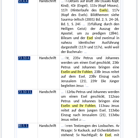
59.4.4.
Handschrift
en Details auf Blatt 38v (Isaaks Kopf,
Kind), 43r (Engel), 115v (Kopf Moses),
117r (Hinterläufe des
Esels
), 117v
(Kopf des Esels). Bildthemen: siehe
Saurma-Jeltsch (2001) Bd. 2, S. 24–26,
Bd. 1, S. 246–
(Erfüllung durch den
Heiligen Geist) der Auszug der
Apostel, um zu predigen (284r).
Bileam und der
Esel
sind zweimal in
nahezu identischer Ausführung
dargestellt (117r und 117v), wohl weil
der Buchmaler
73.10.4.
Handschrift
eht, 235v Petrus und Johannes
werden um einen Esel geschickt, 236r
Petrus und Johannes bringen eine
Eselin und ihr Fohlen
, 238r Jesus reitet
auf dem Esel, 238v Einzug nach
Jerusalem (21), 239r Die Jünger
begleiten Jesus i
73.10.11.
Handschrift
112rbu Petrus und Johannes werden
um einen Esel geschickt, 112vao
Petrus und Johannes bringen eine
Eselin und ihr Fohlen
, 113vau Jesus
reitet auf dem jungen Esel, 113vbo
Einzug nach Jerusalem (21), 113vbu
Jesus reitet au
80.5.1.
Handschrift
deren Textzeugen des Losbuches. 4v
Waage; 5r Kuckuck, auf Eichenblättern
stehend; 5v Nachtigall; 6r
Esel
, mit