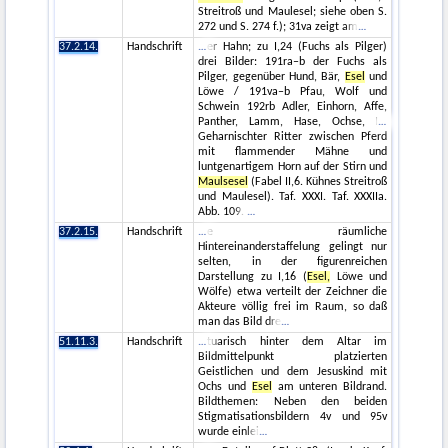
Streitroß und Maulesel; siehe oben S.
272 und S. 274 f.); 31va zeigt am
37.2.14.
Handschrift
er Hahn; zu I,24 (Fuchs als Pilger)
drei Bilder: 191ra–b der Fuchs als
Pilger, gegenüber Hund, Bär,
Esel
und
Löwe / 191va–b Pfau, Wolf und
Schwein 192rb Adler, Einhorn, Affe,
Panther, Lamm, Hase, Ochse, I
Geharnischter Ritter zwischen Pferd
mit flammender Mähne und
luntgenartigem Horn auf der Stirn und
Maulsesel
(Fabel II,6. Kühnes Streitroß
und Maulesel). Taf. XXXI. Taf. XXXIIa.
Abb. 109.
37.2.15.
Handschrift
e räumliche
Hintereinanderstaffelung gelingt nur
selten, in der figurenreichen
Darstellung zu I,16 (
Esel,
Löwe und
Wölfe) etwa verteilt der Zeichner die
Akteure völlig frei im Raum, so daß
man das Bild dre
51.11.3.
Handschrift
tuarisch hinter dem Altar im
Bildmittelpunkt platzierten
Geistlichen und dem Jesuskind mit
Ochs und
Esel
am unteren Bildrand.
Bildthemen: Neben den beiden
Stigmatisationsbildern 4v und 95v
wurde einlei