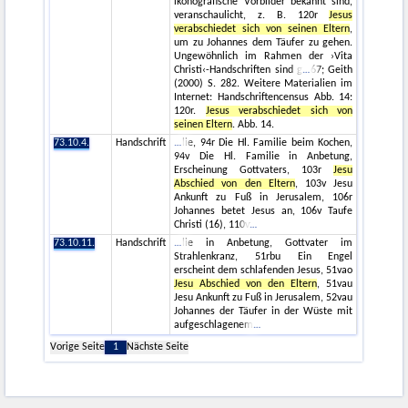
ikonografische Vorbilder bekannt sind,
veranschaulicht, z. B. 120r
Jesus
verabschiedet sich von seinen Eltern
,
um zu Johannes dem Täufer zu gehen.
Ungewöhnlich im Rahmen der ›Vita
Christi‹-Handschriften sind g
67; Geith
(2000) S. 282. Weitere Materialien im
Internet: Handschriftencensus Abb. 14:
120r.
Jesus verabschiedet sich von
seinen Eltern
. Abb. 14.
73.10.4.
Handschrift
lie, 94r Die Hl. Familie beim Kochen,
94v Die Hl. Familie in Anbetung,
Erscheinung Gottvaters, 103r
Jesu
Abschied von den Eltern
, 103v Jesu
Ankunft zu Fuß in Jerusalem, 106r
Johannes betet Jesus an, 106v Taufe
Christi (16), 110v
73.10.11.
Handschrift
lie in Anbetung, Gottvater im
Strahlenkranz, 51rbu Ein Engel
erscheint dem schlafenden Jesus, 51vao
Jesu Abschied von den Eltern
, 51vau
Jesu Ankunft zu Fuß in Jerusalem, 52vau
Johannes der Täufer in der Wüste mit
aufgeschlagenem
Vorige Seite
1
Nächste Seite