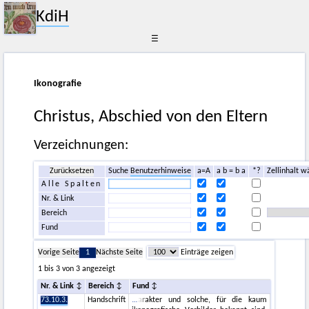
KdiH
☰
Ikonografie
Christus, Abschied von den Eltern
Verzeichnungen:
Zurücksetzen
Suche
Benutzerhinweise
a=A
a b = b a
*?
Zellinhalt w
Alle Spalten
Nr. & Link
Bereich
Fund
Vorige Seite
1
Nächste Seite
Einträge zeigen
1 bis 3 von 3 angezeigt
Nr. & Link
Bereich
Fund
73.10.3.
Handschrift
arakter und solche, für die kaum