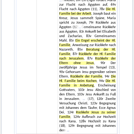
ewiesen, 69r Ein Engel fordert Maria
zur Flucht nach Ägypten auf, 69v
Flucht nach Ägypten (11), 78v
Die Hl.
Familie bei der Arbeit
, Joseph baut ein
Kreuz, Jesus sammelt Späne, Maria
spricht zu Joseph, 79r Rückkehr aus
Ägypten (12)
Gemeinsame Rückkehr
aus Ägypten, 83r Ankunft bei Elisabeth
und Zacharias, 83v Gemeinsames
Mahl, 85r
Ein Engel erscheint der Hl.
Familie
, Anweisung zur Rückkehr nach
Nazareth, 85v
Beratung der Hl.
Familie
, 87r
Rückkehr der Hl. Familie
nach Jerusalem
, 87v
Rückkehr der
Eltern ohne Jesus
, 90r Der
zwölfjährige Jesus im Tempel (13),
90v Gehorsam Jesu gegenüber seinen
Eltern,
Rückkehr der Familie
, 94r
Die
Hl. Familie beim Kochen
, 94v
Die Hl.
Familie in Anbetung
, Erscheinung
Gottvaters, 103r Jesu Abschied von
den Eltern, 103v Jesu Ankunft zu Fuß
in Jerusalem,
(17), 120r Zweite
Versuchung Christi, 123v Begegnung
mit Johannes dem Täufer, Ecce Agnus
Dei, 124r
Rückkehr Jesus zu seiner
Familie
, 124v Aufbruch zur Hochzeit
nach Kana, 128v Hochzeit zu Kana
(18), 129r Begegnung mit Johannes
dem