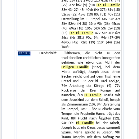
29rb 55v (17) 29vau (21) 41rb (9) 74v
(29) 37v b6v (9) (10)
Die Hl. Familie
33v 43r 27r 45r 40vb (Hz 373) 61v (18)
32rau (22) 45va (10) 80v (31) 40v (11)
Darstellung im T
empel 44v 57r 37r
58v 52vb (H 30) 39rb 90r (36) 45rao
(40) 69ra (18) 106v (43) 53r c5v (13)
(15)
Die Hl. Familie
47v 61r 40r 62r
56ra (Hz 381) 90v, 94r, 94v (37–39)
46vbu (42) 72rb (19) 110r (44) (16)
Taufe
73.10.3.
Handschrift
ildthemen, die nicht zu den
traditionellen christlichen Ikonografien
gehören, wie etwa das Mahl der
Heiligen Familie
(116r), bei dem
Maria aufträgt, Joseph Jesus einen
Becher reicht und auf dem Tisch eine
Brezel und
se der hl. Drei Könige,
74v Anbetung der Könige (9), 77v
Rückreise der Drei Könige auf
Kamelen, 80v
Hl. Familie
, Maria mit
dem Jesuskind auf dem Schoß, Joseph
als Zimmermann (10), 84r Darstellung
im Tempel, Jose
86r Rückkehr vom
Tempel, die Prophetin Hanna trägt das
Kind, 88r Flucht nach Ägypten (12),
94r Die
Hl. Familie
bei der Arbeit,
Joseph baut ein Kreuz, Jesus sammelt
Späne, Maria spricht zu Joseph, 98r
Traum Josephs, mit dem Auftrag zur