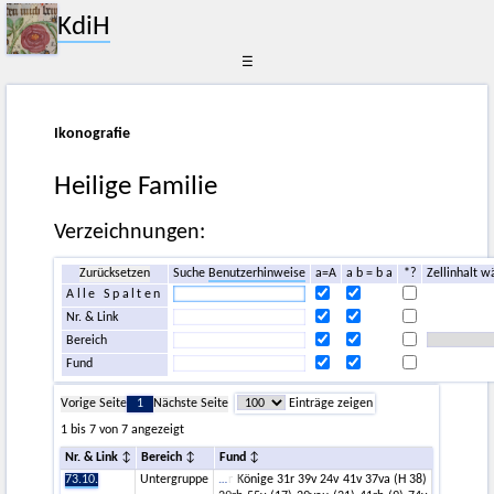
KdiH
☰
Ikonografie
Heilige Familie
Verzeichnungen:
Zurücksetzen
Suche
Benutzerhinweise
a=A
a b = b a
*?
Zellinhalt w
Alle Spalten
Nr. & Link
Bereich
Fund
Vorige Seite
1
Nächste Seite
Einträge zeigen
1 bis 7 von 7 angezeigt
Nr. & Link
Bereich
Fund
73.10.
Untergruppe
r Könige 31r 39v 24v 41v 37va (H 38)