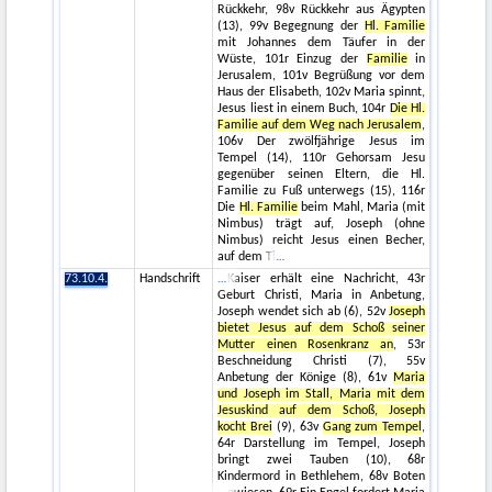
Rückkehr, 98v Rückkehr aus Ägypten
(13), 99v Begegnung der
Hl. Familie
mit Johannes dem Täufer in der
Wüste, 101r Einzug der
Familie
in
Jerusalem, 101v Begrüßung vor dem
Haus der Elisabeth, 102v Maria spinnt,
Jesus liest in einem Buch, 104r
Die Hl.
Familie auf dem Weg nach Jerusalem
,
106v Der zwölfjährige Jesus im
Tempel (14), 110r Gehorsam Jesu
gegenüber seinen Eltern, die Hl.
Familie zu Fuß unterwegs (15), 116r
Die
Hl. Familie
beim Mahl, Maria (mit
Nimbus) trägt auf, Joseph (ohne
Nimbus) reicht Jesus einen Becher,
auf dem Ti
73.10.4.
Handschrift
Kaiser erhält eine Nachricht, 43r
Geburt Christi, Maria in Anbetung,
Joseph wendet sich ab (6), 52v
Joseph
bietet Jesus auf dem Schoß seiner
Mutter einen Rosenkranz an
, 53r
Beschneidung Christi (7), 55v
Anbetung der Könige (8), 61v
Maria
und Joseph im Stall, Maria mit dem
Jesuskind auf dem Schoß, Joseph
kocht Brei
(9), 63v
Gang zum Tempel
,
64r Darstellung im Tempel, Joseph
bringt zwei Tauben (10), 68r
Kindermord in Bethlehem, 68v Boten