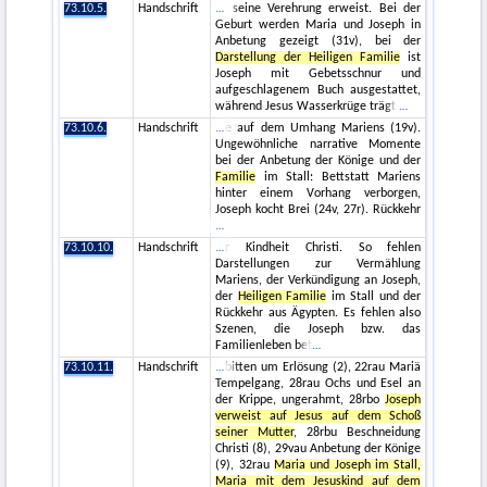
73.10.5.
Handschrift
seine Verehrung erweist. Bei der
Geburt werden Maria und Joseph in
Anbetung gezeigt (31v), bei der
Darstellung der Heiligen Familie
ist
Joseph mit Gebetsschnur und
aufgeschlagenem Buch ausgestattet,
während Jesus Wasserkrüge trägt
73.10.6.
Handschrift
e auf dem Umhang Mariens (19v).
Ungewöhnliche narrative Momente
bei der Anbetung der Könige und der
Familie
im Stall: Bettstatt Mariens
hinter einem Vorhang verborgen,
Joseph kocht Brei (24v, 27r). Rückkehr
73.10.10.
Handschrift
r Kindheit Christi. So fehlen
Darstellungen zur Vermählung
Mariens, der Verkündigung an Joseph,
der
Heiligen Familie
im Stall und der
Rückkehr aus Ägypten. Es fehlen also
Szenen, die Joseph bzw. das
Familienleben bet
73.10.11.
Handschrift
bitten um Erlösung (2), 22rau Mariä
Tempelgang, 28rau Ochs und Esel an
der Krippe, ungerahmt, 28rbo
Joseph
verweist auf Jesus auf dem Schoß
seiner Mutter
, 28rbu Beschneidung
Christi (8), 29vau Anbetung der Könige
(9), 32rau
Maria und Joseph im Stall,
Maria mit dem Jesuskind auf dem