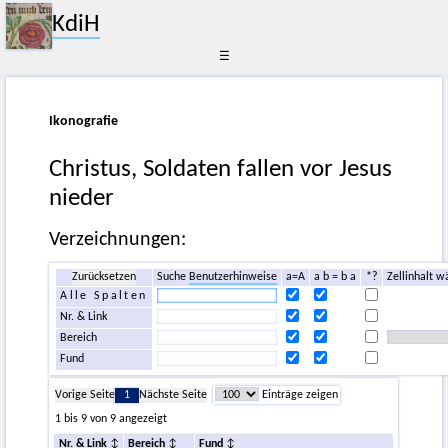
KdiH
☰
Ikonografie
Christus, Soldaten fallen vor Jesus
nieder
Verzeichnungen:
Zurücksetzen
Suche
Benutzerhinweise
a=A
a b = b a
*?
Zellinhalt w
Alle Spalten
Nr. & Link
Bereich
Fund
Vorige Seite
1
Nächste Seite
Einträge zeigen
1 bis 9 von 9 angezeigt
Nr. & Link
Bereich
Fund