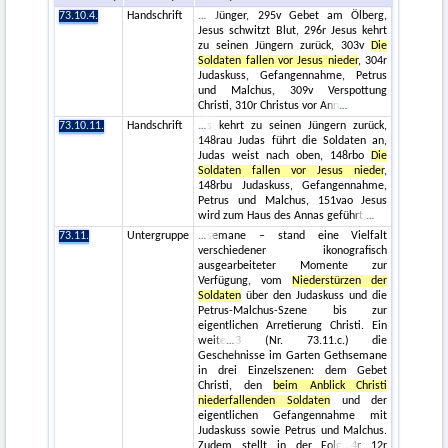
73.10.4.
Handschrift
Jünger, 295v Gebet am Ölberg,
Jesus schwitzt Blut, 296r Jesus kehrt
zu seinen Jüngern zurück, 303v
Die
Soldaten fallen vor Jesus nieder
, 304r
Judaskuss, Gefangennahme, Petrus
und Malchus, 309v Verspottung
Christi, 310r Christus vor Ann
73.10.11.
Handschrift
s kehrt zu seinen Jüngern zurück,
148rau Judas führt die Soldaten an,
Judas weist nach oben, 148rbo
Die
Soldaten fallen vor Jesus nieder
,
148rbu Judaskuss, Gefangennahme,
Petrus und Malchus, 151vao Jesus
wird zum Haus des Annas geführt,
73.11.
Untergruppe
semane – stand eine Vielfalt
verschiedener ikonografisch
ausgearbeiteter Momente zur
Verfügung, vom
Niederstürzen der
Soldaten
über den Judaskuss und die
Petrus-Malchus-Szene bis zur
eigentlichen Arretierung Christi. Ein
weite
3 (Nr. 73.11.c.) die
Geschehnisse im Garten Gethsemane
in drei Einzelszenen: dem Gebet
Christi, den
beim Anblick Christi
niederfallenden Soldaten
und der
eigentlichen Gefangennahme mit
Judaskuss sowie Petrus und Malchus.
Zudem stellt in der Folg
4r 12r