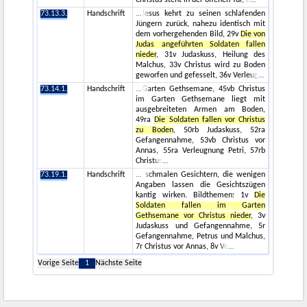
Christus steht in der offenen Tür, b
73.13.3.
Handschrift
Jesus kehrt zu seinen schlafenden
Jüngern zurück, nahezu identisch mit
dem vorhergehenden Bild, 29v
Die von
Judas angeführten Soldaten fallen
nieder
, 31v Judaskuss, Heilung des
Malchus, 33v Christus wird zu Boden
geworfen und gefesselt, 36v Verleug
73.14.1.
Handschrift
Garten Gethsemane, 45vb Christus
im Garten Gethsemane liegt mit
ausgebreiteten Armen am Boden,
49ra
Die Soldaten fallen vor Christus
zu Boden
, 50rb Judaskuss, 52ra
Gefangennahme, 53vb Christus vor
Annas, 55ra Verleugnung Petri, 57rb
Christus
73.19.1.
Handschrift
schmalen Gesichtern, die wenigen
Angaben lassen die Gesichtszügen
kantig wirken. Bildthemen: 1v
Die
Soldaten fallen im Garten
Gethsemane vor Christus nieder
, 3v
Judaskuss und Gefangennahme, 5r
Gefangennahme, Petrus und Malchus,
7r Christus vor Annas, 8v Ve
Vorige Seite
1
Nächste Seite