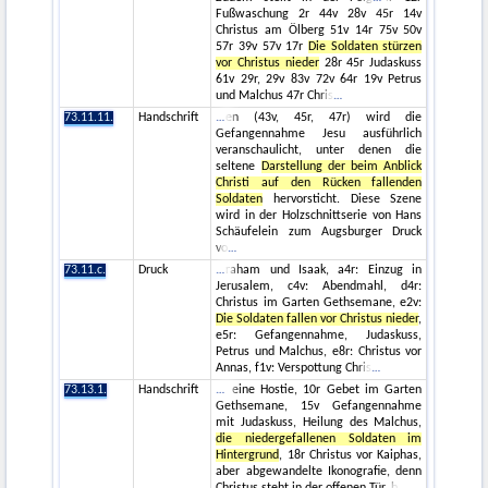
Fußwaschung 2r 44v 28v 45r 14v
Christus am Ölberg 51v 14r 75v 50v
57r 39v 57v 17r
Die Soldaten stürzen
vor Christus nieder
28r 45r Judaskuss
61v 29r, 29v 83v 72v 64r 19v Petrus
und Malchus 47r Chris
73.11.11.
Handschrift
en (43v, 45r, 47r) wird die
Gefangennahme Jesu ausführlich
veranschaulicht, unter denen die
seltene
Darstellung der beim Anblick
Christi auf den Rücken fallenden
Soldaten
hervorsticht. Diese Szene
wird in der Holzschnittserie von Hans
Schäufelein zum Augsburger Druck
vo
73.11.c.
Druck
raham und Isaak, a4r: Einzug in
Jerusalem, c4v: Abendmahl, d4r:
Christus im Garten Gethsemane, e2v:
Die Soldaten fallen vor Christus nieder
,
e5r: Gefangennahme, Judaskuss,
Petrus und Malchus, e8r: Christus vor
Annas, f1v: Verspottung Chris
73.13.1.
Handschrift
eine Hostie, 10r Gebet im Garten
Gethsemane, 15v Gefangennahme
mit Judaskuss, Heilung des Malchus,
die niedergefallenen Soldaten im
Hintergrund
, 18r Christus vor Kaiphas,
aber abgewandelte Ikonografie, denn