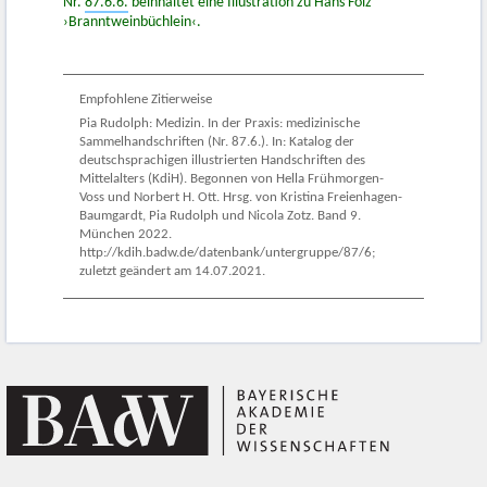
Nr.
87.6.6.
beinhaltet eine Illustration zu Hans Folz’
›Branntweinbüchlein‹.
Empfohlene Zitierweise
Pia Rudolph: Medizin. In der Praxis: medizinische
Sammelhandschriften (Nr. 87.6.). In: Katalog der
deutschsprachigen illustrierten Handschriften des
Mittelalters (KdiH). Begonnen von Hella Frühmorgen-
Voss und Norbert H. Ott. Hrsg. von Kristina Freienhagen-
Baumgardt, Pia Rudolph und Nicola Zotz. Band 9.
München 2022.
http://kdih.badw.de/datenbank/untergruppe/87/6;
zuletzt geändert am 14.07.2021.