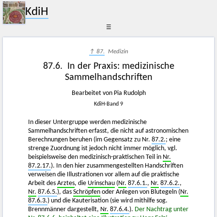
KdiH
☰
↑ 87.
Medizin
87.6. In der Praxis: medizinische
Sammelhandschriften
Bearbeitet von Pia Rudolph
KdiH-Band 9
In dieser Untergruppe werden medizinische
Sammelhandschriften erfasst, die nicht auf astronomischen
Berechnungen beruhen (im Gegensatz zu Nr.
87.2.
; eine
strenge Zuordnung ist jedoch nicht immer möglich, vgl.
beispielsweise den medizinisch-praktischen Teil in
Nr.
87.2.17.
). In den hier zusammengestellten Handschriften
verweisen die Illustrationen vor allem auf die praktische
Arbeit des
Arztes
, die
Urinschau
(
Nr.
87.6.1.
,
Nr.
87.6.2.
,
Nr.
87.6.5.
), das
Schröpfen
oder Anlegen von Blutegeln (
Nr.
87.6.3.
) und die Kauterisation (sie wird mithilfe sog.
Brennmänner dargestellt,
Nr.
87.6.4.
).
Der Nachtrag unter