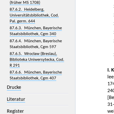
(früher MS 1708)
87.6.2. Heidelberg,
Universitätsbibliothek, Cod.
Pal. germ. 644
87.6.3. München, Bayerische
Staatsbibliothek, Cgm 340
87.6.4. München, Bayerische
Staatsbibliothek, Cgm 597
87.6.5. Wrocław (Breslau),
Biblioteka Uniwersytecka, Cod.
R 291
I. 
87.6.6. München, Bayerische
lee
Staatsbibliothek, Cgm 407
17
Drucke
24
[Be
Literatur
31–
Register
wei