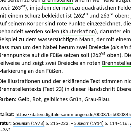
Die Seiten zu den
Brennstellen
sind in vier Teile aufge
va
zwei: 263
), in jedem der nahezu quadratischen Felder
ra
ra
mit einem Schurz bekleidet ist (262
und 263
oben: 
Auf seinem Körper sind rote Punkte eingezeichnet, die
behandelt werden sollen (
Kauterisation
), darunter ei
Beispiel zu dem wassersüchtigen Mann, der mit einem 
dass man um den Nabel herum zwei Dreiecke (
als ein 
va
Brennpunkte auf die Füße setzen soll (262
oben). Die
teilweise und zeigt zwei Dreiecke an roten
Brennstelle
Markierung an den Füßen.
Die Illustrationen und der erklärende Text stimmen nic
Brennstellentexts (Text 23) in dieser Handschrift übere
Farben:
Gelb, Rot, gelbliches Grün, Grau-Blau.
talisat:
https://daten.digitale-sammlungen.de/0008/bsb00084
eratur:
Schneider
(1978)
S. 215–223. –
Sudhoff
(1914)
S. 114–116;
–263.