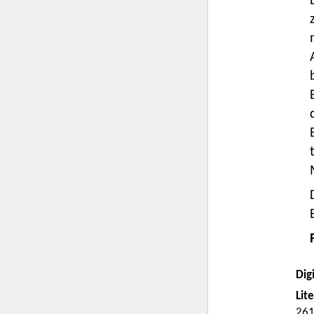
Digi
Lit
261