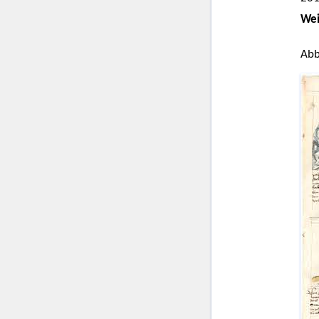
Wei
Abb