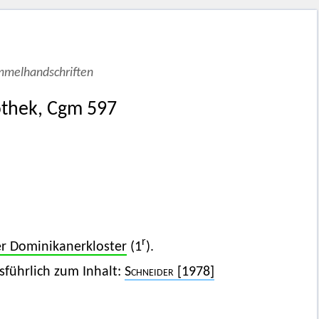
ammelhandschriften
othek, Cgm 597
r
r Dominikanerkloster
(1
).
sführlich zum Inhalt:
Schneider
[1978]