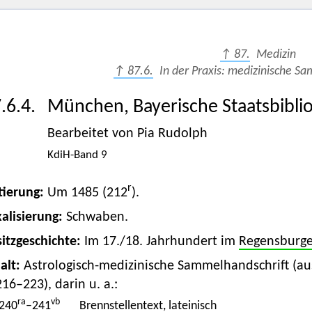
↑ 87.
Medizin
↑ 87.6.
In der Praxis: medizinische S
.6.4.
München, Bayerische Staatsbibli
Bearbeitet von Pia Rudolph
KdiH-Band 9
r
tierung:
Um 1485 (212
).
alisierung:
Schwaben.
itzgeschichte:
Im 17./18. Jahrhundert im
Regensburge
alt:
Astrologisch-medizinische Sammelhandschrift (au
216–223), darin u. a.:
ra
vb
240
–241
Brennstellentext, lateinisch