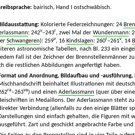
hreibsprache:
bairisch, Hand I ostschwäbisch.
 Bildausstattung:
Kolorierte Federzeichnungen: 24
Bren
v
r
erlassmann
: 242
–243
, zwei Mal der
Wundenmann
: 
v
r
v
ner
Schwangeren
): 259
, 16
Kindslagen
: 260
–261
, 14
B
teren astronomische Tabellen, nach Bl. 233 ein eingek
jedem Fall ist der Zeichner der Brennstellenmänner zu
h die restlichen Abbildungen angefertigt haben.
Format und Anordnung, Bildaufbau und -ausführung,
Mischhandschrift beinhaltet Illustrationen mit deuts
ra
va
262
–263
) und einen
Aderlassmann
(quer über eine
Beischriften in Medaillons. Der Aderlassmann steht zu 
direkter Verbindung (allenfalls zu den einige Blätter s
Darstellungen sind einfach gehalten, die Figuren mit 
ausgeführt. Zart und geschickt angebrachte Farbe und 