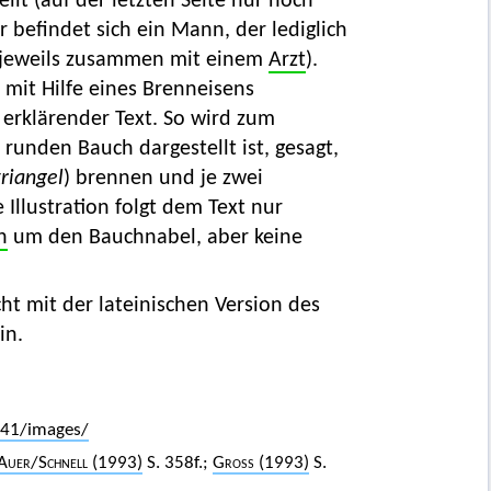
teilt (auf der letzten Seite nur noch
 befindet sich ein Mann, der lediglich
jeweils zusammen mit einem
Arzt
).
 mit Hilfe eines Brenneisens
n erklärender Text. So wird zum
runden Bauch dargestellt ist, gesagt,
triangel
) brennen und je zwei
 Illustration folgt dem Text nur
n
um den Bauchnabel, aber keine
ht mit der lateinischen Version des
in.
541/images/
Auer
/
Schnell
(1993)
S. 358f.;
Gross
(1993)
S.