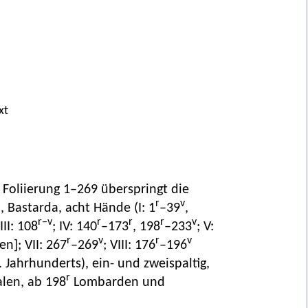
xt
e Foliierung 1–269 überspringt die
r
v
m, Bastarda, acht Hände (I: 1
–39
,
r–v
r
r
r
v
 III: 108
; IV: 140
–173
, 198
–233
; V:
r
v
r
v
n]; VII: 267
–269
; VIII: 176
–196
 Jahrhunderts), ein- und zweispaltig,
r
alen, ab 198
Lombarden und