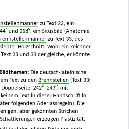
nstellenmänner
zu Text 23, ein
r
v
244
und 258
, ein Situsbild (Anatomie
rennstellenmänner
zu Text 33, des
lebter Holzschnitt. Wohl ein Zeichner.
 Text 23 und 33 der gleiche, er könnte
 Bildthemen:
Die deutsch-lateinische
chem Text zu den
Brennstellen
(Text 33:
v
r
 Doppelseite: 242
–243
) mit
keinem Text in dieser Handschrift in
päter folgenden Aderlassregeln). Die
wenigen, aber gekonnten Strichen
Schattierungen erzeugen Plastizität.