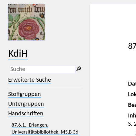
87
KdiH
🔎︎
_
(der Unterstrich) ist Platzhalter für
Erweiterte Suche
genau ein Zeichen.
Da
%
(das Prozentzeichen) ist Platzhalter
Stoffgruppen
Lok
für kein, ein oder mehr als ein
Zeichen.
Untergruppen
Bes
Handschriften
Inh
S. 
87.6.1. Erlangen,
Universitätsbibliothek, MS.B 36