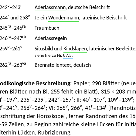
v
r
242
–243
Aderlassmann
, deutsche Beischrift
r
v
244
und 258
Je ein
Wundenmann
, lateinische Beischrift
ra
ra
245
–246
Traumbuch
ra
rb
246
–247
Aderlassregeln
v
v
259
–261
Situsbild und
Kindslagen
, lateinischer Begleitte
siehe hierzu Nr.
87.5.
ra
va
262
–263
Brennstellentext, deutsch
Kodikologische Beschreibung:
Papier, 290 Blätter (neu
ren Blätter, nach Bl. 255 fehlt ein Blatt), 315 × 203 m
r
v
r
r
v
r
r
v
r
v
4
–197
, 235
–239
, 242
–257
; II: 40
–107
, 109
–139
;
r
v
v
r
v
v
r
r
0
–241
, 258
–264
; VI: 265
, 266
, 41
–134
[Randnotize
schriftung der Horoskope], ferner Randnotizen des 16.
59 Zeilen, zu Beginn zahlreiche kleine Lücken für Initi
terhin Lücken, Rubrizierung.