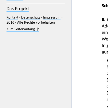
Sc
Das Projekt
Kontakt
·
Datenschutz
·
Impressum
·
II.
2016 · Alle Rechte vorbehalten
Ad
Zum Seitenanfang ↑
ei
Wei
In 
auc