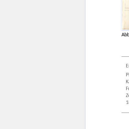
Abb
E
P
K
F
Z
1