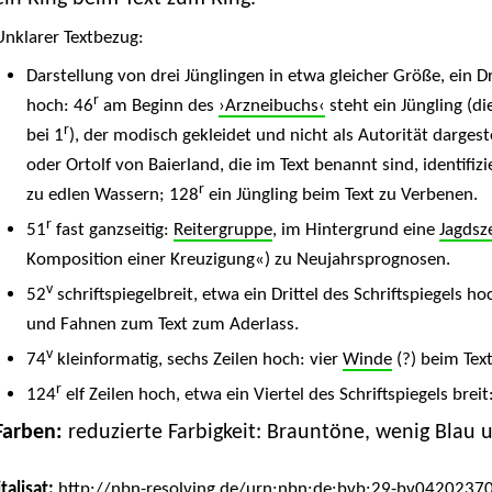
Unklarer Textbezug:
Darstellung von drei Jünglingen in etwa gleicher Größe, ein Dri
r
hoch: 46
am Beginn des
›Arzneibuchs‹
steht ein Jüngling (
r
bei 1
), der modisch gekleidet und nicht als Autorität dargest
oder Ortolf von Baierland, die im Text benannt sind, identifi
r
zu edlen Wassern; 128
ein Jüngling beim Text zu Verbenen.
r
51
fast ganzseitig:
Reitergruppe
, im Hintergrund eine
Jagdsz
Komposition einer Kreuzigung«) zu Neujahrsprognosen.
v
52
schriftspiegelbreit, etwa ein Drittel des Schriftspiegels 
und Fahnen zum Text zum Aderlass.
v
74
kleinformatig, sechs Zeilen hoch: vier
Winde
(?) beim Tex
r
124
elf Zeilen hoch, etwa ein Viertel des Schriftspiegels brei
Farben:
reduzierte Farbigkeit: Brauntöne, wenig Blau 
talisat:
http://nbn-resolving.de/urn:nbn:de:bvb:29-bv0420237