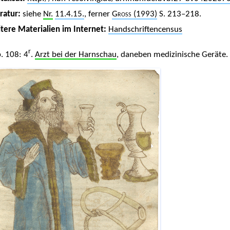
eratur:
siehe
Nr.
11.4.15.
, ferner
Gross
(1993)
S. 213–218.
tere Materialien im Internet:
Handschriftencensus
r
. 108: 4
.
Arzt bei der Harnschau
, daneben medizinische Geräte.