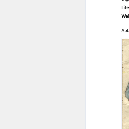
Lit
Wei
Abb