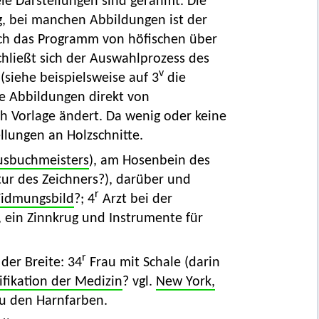
ele Darstellungen sind gerahmt. Die
g, bei manchen Abbildungen ist der
sich das Programm von höfischen über
chließt sich der Auswahlprozess des
v
(siehe beispielsweise auf 3
die
e Abbildungen direkt von
ch Vorlage ändert. Da wenig oder keine
llungen an Holzschnitte.
usbuchmeisters
), am Hosenbein des
ur des Zeichners?), darüber und
r
idmungsbild
?; 4
Arzt bei der
, ein Zinnkrug und Instrumente für
r
der Breite: 34
Frau mit Schale (darin
ifikation der Medizin
? vgl.
New York,
zu den Harnfarben.