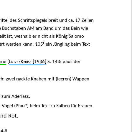
ttel des Schriftspiegels breit und ca. 17 Zeilen
die Buchstaben AM am Band um das Bein wie
ellt ist, weshalb er nicht als König Salomo
r
ziert werden kann; 105
ein Jüngling beim Text
ene
(
Lutze
/
Kyriss
[1936]
S. 143: »aus der
hoch: zwei nackte Knaben mit (leeren) Wappen
t zum Aderlass.
t: Vogel (Pfau?) beim Text zu Salben für Frauen.
und Rot.
04-8