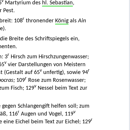
v
6
Martyrium des
hl. Sebastian
,
 Pest.
r
breit: 108
thronender
König
als
Ain
ie).
e Breite des Schriftspiegels ein,
menten.
r
h: 3
Hirsch zum Hirschzungenwasser;
v
65
vier Darstellungen von Meistern
v
r
t (Gestalt auf 65
unfertig), sowie 94
r
pocras;
109
Rose zum Rosenwasser;
v
zum Fisch; 129
Nessel beim Text zur
e gegen Schlangengift helfen soll; zum
r
v
äß, 116
Augen und Vogel, 119
r
eine Eichel beim Text zur Eichel; 129