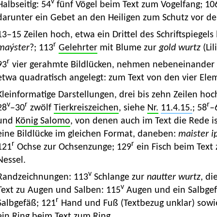
v
Halbseitig: 54
fünf Vögel beim Text zum Vogelfang; 10
darunter ein Gebet an den Heiligen zum Schutz vor der
13–15 Zeilen hoch, etwa ein Drittel des Schriftspiegels 
r
maýster
?; 113
Gelehrter
mit Blume zur
gold wurtz
(Lil
r
93
vier gerahmte Bildlücken, nehmen nebeneinander di
etwa quadratisch angelegt: zum Text von den vier Ele
Kleinformatige Darstellungen, drei bis zehn Zeilen hoc
v
r
r
28
–30
zwölf
Tierkreiszeichen
, siehe
Nr.
11.4.15.
; 58
–
und
König Salomo
, von denen auch im Text die Rede is
eine Bildlücke im gleichen Format, daneben:
maister i
r
r
121
Ochse zur Ochsenzunge; 129
ein Fisch beim Text 
Nessel.
v
Randzeichnungen: 113
Schlange zur
nautter wurtz
, di
v
Text zu Augen und Salben: 115
Augen und ein Salbgef
r
Salbgefäß; 121
Hand und Fuß (Textbezug unklar) sowie 
ein Ring beim Text zum Ring.