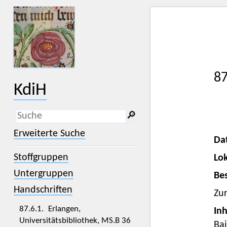
87
KdiH
🔎︎
_
(der Unterstrich) ist Platzhalter für
Erweiterte Suche
genau ein Zeichen.
Da
%
(das Prozentzeichen) ist Platzhalter
Stoffgruppen
Lok
für kein, ein oder mehr als ein
Zeichen.
Untergruppen
Bes
Handschriften
Zu
87.6.1. Erlangen,
Inh
Universitätsbibliothek, MS.B 36
Bai