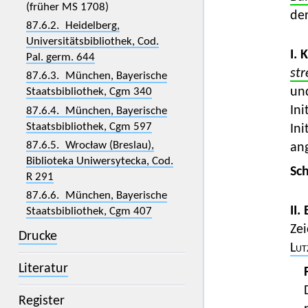
(früher MS 1708)
de
87.6.2. Heidelberg,
Universitätsbibliothek, Cod.
I. 
Pal. germ. 644
str
87.6.3. München, Bayerische
un
Staatsbibliothek, Cgm 340
Ini
87.6.4. München, Bayerische
Staatsbibliothek, Cgm 597
In
87.6.5. Wrocław (Breslau),
an
Biblioteka Uniwersytecka, Cod.
Sc
R 291
87.6.6. München, Bayerische
II.
Staatsbibliothek, Cgm 407
Zei
Drucke
Lut
Literatur
Register