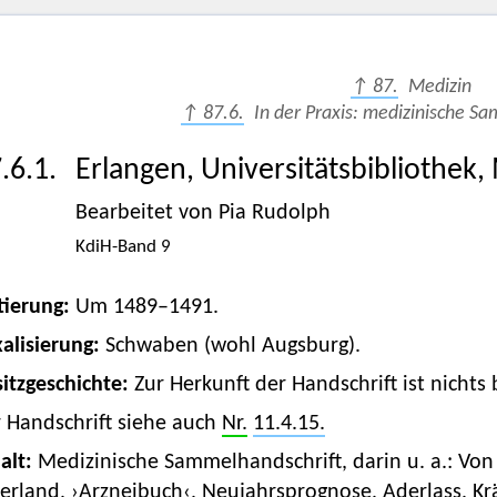
↑ 87.
Medizin
↑ 87.6.
In der Praxis: medizinische S
.6.1.
Erlangen, Universitätsbibliothek
Bearbeitet von Pia Rudolph
KdiH-Band 9
tierung:
Um 1489–1491.
alisierung:
Schwaben (wohl Augsburg).
itzgeschichte:
Zur Herkunft der Handschrift ist nichts
r Handschrift siehe auch
Nr.
11.4.15.
alt:
Medizinische Sammelhandschrift, darin u. a.: Von
erland, ›Arzneibuch‹
, Neujahrsprognose, Aderlass, Kr