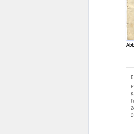
Abb
E
P
K
F
Z
0