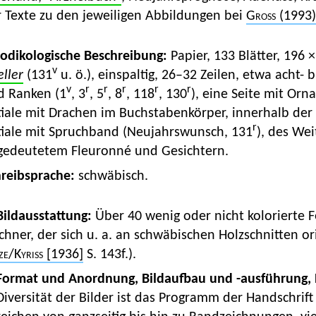
r Texte zu den jeweiligen Abbildungen bei
Gross
(1993)
Kodikologische Beschreibung:
Papier, 133 Blätter, 196
v
eller
(131
u. ö.), einspaltig, 26–32 Zeilen, etwa acht- 
v
r
r
r
r
r
d Ranken (1
, 3
, 5
, 8
, 118
, 130
), eine Seite mit Or
tiale mit Drachen im Buchstabenkörper, innerhalb der I
r
itiale mit Spruchband (Neujahrswunsch, 131
), des Wei
gedeutetem Fleuronné und Gesichtern.
hreibsprache:
schwäbisch.
 Bildausstattung:
Über 40 wenig oder nicht kolorierte F
chner, der sich u. a. an schwäbischen Holzschnitten o
ze
/
Kyriss
[1936]
S. 143f.).
Format und Anordnung, Bildaufbau und -ausführung,
Diversität der Bilder ist das Programm der Handschrift