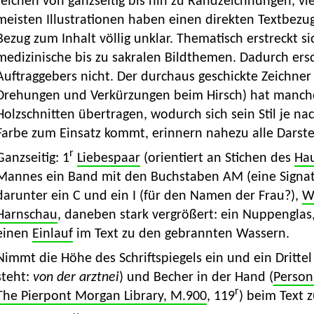
reichen von ganzseitig bis hin zu Randzeichnungen, vi
meisten Illustrationen haben einen direkten Textbezu
Bezug zum Inhalt völlig unklar. Thematisch erstreckt 
medizinische bis zu sakralen Bildthemen. Dadurch ers
Auftraggebers nicht. Der durchaus geschickte Zeichner 
Drehungen und Verkürzungen beim Hirsch) hat manch
Holzschnitten übertragen, wodurch sich sein Stil je na
Farbe zum Einsatz kommt, erinnern nahezu alle Darste
r
Ganzseitig: 1
Liebespaar
(orientiert an Stichen des
Ha
Mannes ein Band mit den Buchstaben AM (eine Signat
darunter ein C und ein I (für den Namen der Frau?),
W
Harnschau
, daneben stark vergrößert: ein Nuppenglas
einen
Einlauf
im Text zu den gebrannten Wassern.
Nimmt die Höhe des Schriftspiegels ein und ein Drittel 
steht:
von der arztnei
) und Becher in der Hand (
Person
r
The Pierpont Morgan Library, M.900
, 119
) beim Text 