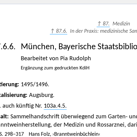
↑ 87.
Medizin
↑ 87.6.
In der Praxis: medizinische S
.6.6.
München, Bayerische Staatsbibli
Bearbeitet von Pia Rudolph
Ergänzung zum gedruckten KdiH
tierung:
1495/1496.
alisierung:
Augsburg.
. auch künftig Nr.
103a.4.5.
alt:
Sammelhandschrift überwiegend zum Garten- un
nntweinherstellung, der Medizin und Rossarznei, darin
S. 298–317
Hans Folz, ›Branntweinbüchlein‹