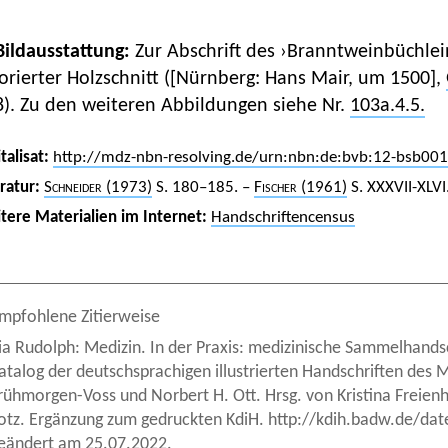
 Bildausstattung:
Zur Abschrift des ›Branntweinbüchlei
orierter Holzschnitt ([Nürnberg: Hans Mair, um 1500],
8). Zu den weiteren Abbildungen siehe Nr.
103a.4.5.
talisat:
http://mdz-nbn-resolving.de/urn:nbn:de:bvb:12-bsb00
eratur:
Schneider
(1973)
S. 180–185. –
Fischer (1961)
S. XXXVII-XLVI
tere Materialien im Internet:
Handschriftencensus
mpfohlene Zitierweise
ia Rudolph: Medizin. In der Praxis: medizinische Sammelhandsch
atalog der deutschsprachigen illustrierten Handschriften des M
rühmorgen-Voss und Norbert H. Ott. Hrsg. von Kristina Freie
otz. Ergänzung zum gedruckten KdiH. http://kdih.badw.de/dat
eändert am 25.07.2022.