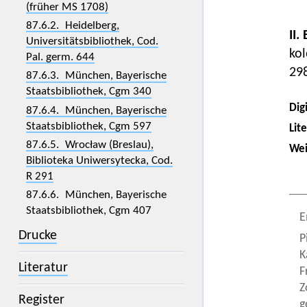
(früher MS 1708)
87.6.2. Heidelberg,
II.
Universitätsbibliothek, Cod.
kol
Pal. germ. 644
29
87.6.3. München, Bayerische
Staatsbibliothek, Cgm 340
Digi
87.6.4. München, Bayerische
Staatsbibliothek, Cgm 597
Lit
87.6.5. Wrocław (Breslau),
Wei
Biblioteka Uniwersytecka, Cod.
R 291
87.6.6. München, Bayerische
Staatsbibliothek, Cgm 407
E
Drucke
P
K
Literatur
F
Z
Register
g