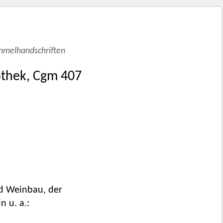
ammelhandschriften
othek, Cgm 407
d Weinbau, der
 u. a.: