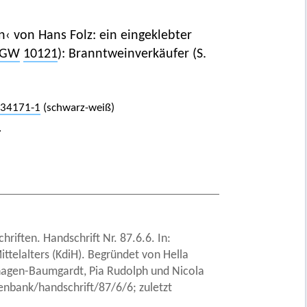
n‹ von Hans Folz: ein eingeklebter
GW
10121
): Branntweinverkäufer (S.
134171-1
(schwarz-weiß)
.
riften. Handschrift Nr. 87.6.6. In:
ittelalters (KdiH). Begründet von Hella
nhagen-Baumgardt, Pia Rudolph und Nicola
enbank/handschrift/87/6/6; zuletzt