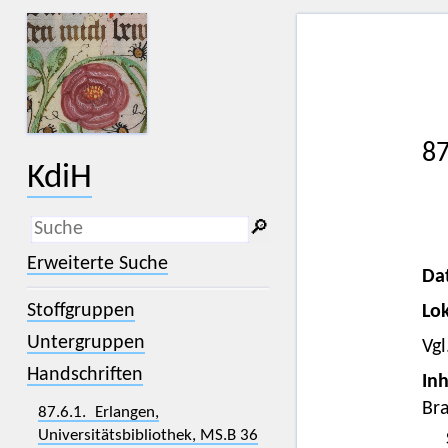
87
KdiH
🔎︎
_
(der Unterstrich) ist Platzhalter für
Erweiterte Suche
genau ein Zeichen.
Da
%
(das Prozentzeichen) ist Platzhalter
Stoffgruppen
Lok
für kein, ein oder mehr als ein
Zeichen.
Untergruppen
Vgl
Handschriften
Inh
Bra
87.6.1. Erlangen,
Universitätsbibliothek, MS.B 36