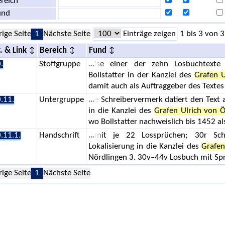
reich
und
rige Seite
1
Nächste Seite
Einträge zeigen
1 bis 3 von 3
. & Link
Bereich
Fund
.
Stoffgruppe
ise einer der zehn Losbuchtexte
Bollstatter in der Kanzlei des
Grafen U
damit auch als Auftraggeber des Textes
.11.
Untergruppe
e Schreibervermerk datiert den Text 
in die Kanzlei des
Grafen Ulrich von Ö
wo Bollstatter nachweislich bis 1452 al
.11.1.
Handschrift
mit je 22 Lossprüchen; 30r Sch
Lokalisierung in die Kanzlei des
Grafen
Nördlingen 3. 30v–44v Losbuch mit S
rige Seite
1
Nächste Seite