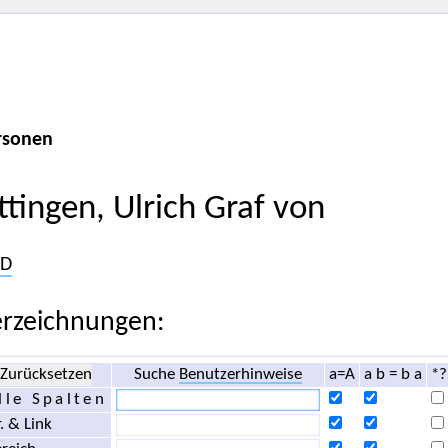
rsonen
ttingen, Ulrich Graf von
D
rzeichnungen:
Zurücksetzen
Suche
Benutzerhinweise
a=A
a b = b a
*?
lle Spalten
. & Link