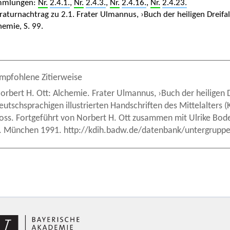
mmlungen:
Nr.
2.4.1.
,
Nr.
2.4.3.
,
Nr.
2.4.16.
,
Nr.
2.4.23.
eraturnachtrag zu 2.1. Frater Ulmannus, ›Buch der heiligen Dreifa
hemie, S. 99.
mpfohlene Zitierweise
orbert H. Ott: Alchemie. Frater Ulmannus, ›Buch der heiligen Dre
eutschsprachigen illustrierten Handschriften des Mittelalters
oss. Fortgeführt von Norbert H. Ott zusammen mit Ulrike Bod
. München 1991. http://kdih.badw.de/datenbank/untergruppe/