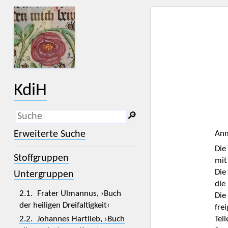
KdiH
🔎︎
_
(der Unterstrich) ist Platzhalter für
Erweiterte Suche
Anm
genau ein Zeichen.
Die
%
(das Prozentzeichen) ist Platzhalter
Stoffgruppen
für kein, ein oder mehr als ein
mi
Zeichen.
Die
Untergruppen
die
2.1. Frater Ulmannus, ›Buch
Die
der heiligen Dreifaltigkeit‹
fre
2.2. Johannes Hartlieb, ›Buch
Tei