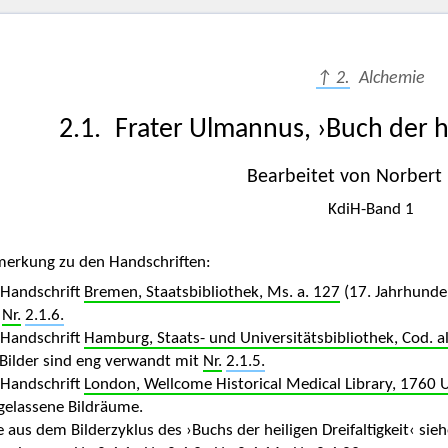
↑ 2.
Alchemie
2.1. Frater Ulmannus, ›Buch der he
Bearbeitet von Norbert 
KdiH-Band 1
erkung zu den Handschriften:
 Handschrift
Bremen, Staatsbibliothek, Ms. a. 127
(17. Jahrhundert
t
Nr.
2.1.6.
 Handschrift
Hamburg, Staats- und Universitätsbibliothek, Cod. a
 Bilder sind eng verwandt mit
Nr.
2.1.5.
 Handschrift
London, Wellcome Historical Medical Library, 1760
igelassene Bildräume.
le aus dem Bilderzyklus des ›Buchs der heiligen Dreifaltigkeit‹ sie