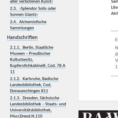
aller verbotenen Kunst‹
Sa
Lit
2.3. ›Splendor Solis oder
Alc
Sonnen Glantz‹
2.4. Alchemistische
Sammlungen
Handschriften
E
2.1.1. Berlin, Staatliche
N
Museen – Preußischer
d
Kulturbesitz,
V
Kupferstichkabinett, Cod. 78 A
1
11
2.1.2. Karlsruhe, Badische
Landesbibliothek, Cod.
Donaueschingen 811
2.1.3. Dresden, Sächsische
Landesbibliothek – Staats- und
Universitätsbibliothek,
Mscr.Dresd.N.110