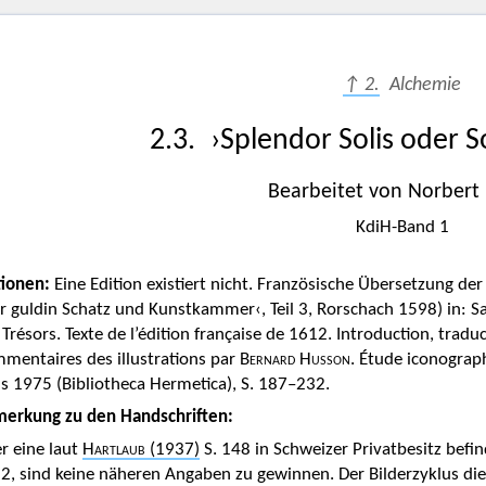
↑ 2.
Alchemie
2.3. ›Splendor Solis oder 
Bearbeitet von Norbert 
KdiH-Band 1
tionen:
Eine Edition existiert nicht. Französische Übersetzung d
r guldin Schatz und Kunstkammer‹, Teil 3, Rorschach 1598) in: Sa
 Trésors. Texte de l’édition française de 1612. Introduction, trad
mentaires des illustrations par
Bernard Husson
. Étude iconograp
is 1975 (Bibliotheca Hermetica), S. 187–232.
erkung zu den Handschriften:
r eine laut
Hartlaub
(1937)
S. 148 in Schweizer Privatbesitz befin
2, sind keine näheren Angaben zu gewinnen. Der Bilderzyklus di