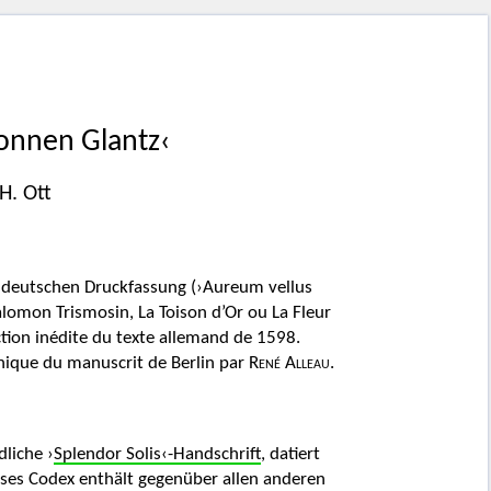
Sonnen Glantz‹
H. Ott
er deutschen Druckfassung (›Aureum vellus
lomon Trismosin, La Toison d’Or ou La Fleur
uction inédite du texte allemand de 1598.
hique du manuscrit de Berlin par
René Alleau
.
dliche ›
Splendor Solis‹-Handschrift
, datiert
eses Codex enthält gegenüber allen anderen