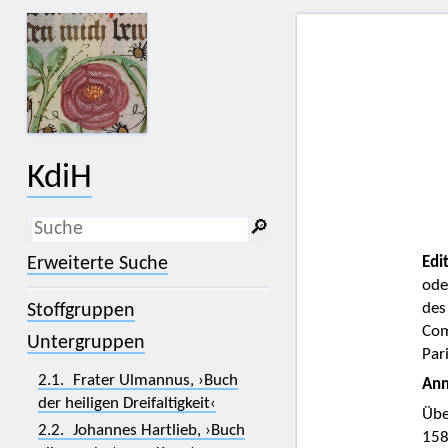
KdiH
🔎︎
_
(der Unterstrich) ist Platzhalter für
Erweiterte Suche
Edi
genau ein Zeichen.
ode
%
(das Prozentzeichen) ist Platzhalter
des
Stoffgruppen
für kein, ein oder mehr als ein
Zeichen.
Com
Untergruppen
Par
2.1. Frater Ulmannus, ›Buch
Anm
der heiligen Dreifaltigkeit‹
Übe
2.2. Johannes Hartlieb, ›Buch
158