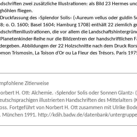
dschriften zwei zusätzliche Illustrationen: als Bild 23 Hermes und
ghöhlen fliegen.
 Druckfassung des ›Splendor Solis‹ (›Aureum vellus oder guldin 
8; o. O. 1600; Basel 1604; Hamburg 1708) enthält 22 ziemlich g
dschriftenillustrationen, die vor allem die Landschaftshintergrü
 Planetenkinder-Reihe nur die Bildzentren der handschriftlichen 
dergeben. Abbildungen der 22 Holzschnitte nach dem Druck Rors
omon Trismosin, La Toison d’Or ou La Fleur des Trésors. Paris 197
mpfohlene Zitierweise
orbert H. Ott: Alchemie. ›Splendor Solis oder Sonnen Glantz‹ (N
eutschsprachigen illustrierten Handschriften des Mittelalters
oss. Fortgeführt von Norbert H. Ott zusammen mit Ulrike Bod
. München 1991. http://kdih.badw.de/datenbank/untergruppe/