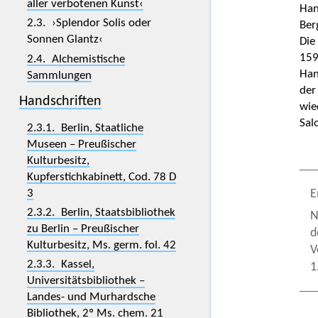
aller verbotenen Kunst‹
Han
2.3. ›Splendor Solis oder
Ber
Sonnen Glantz‹
Die
159
2.4. Alchemistische
Han
Sammlungen
der
Handschriften
wie
Sal
2.3.1. Berlin, Staatliche
Museen – Preußischer
Kulturbesitz,
Kupferstichkabinett, Cod. 78 D
E
3
2.3.2. Berlin, Staatsbibliothek
N
zu Berlin – Preußischer
d
Kulturbesitz, Ms. germ. fol. 42
V
2.3.3. Kassel,
1
Universitätsbibliothek –
Landes- und Murhardsche
Bibliothek, 2º Ms. chem. 21