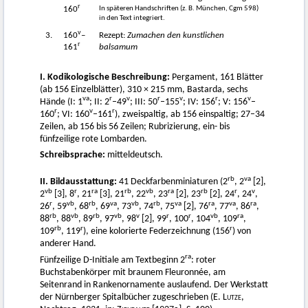
r
In späteren Handschriften (z. B. München, Cgm 598)
160
in den Text integriert.
v
3.
160
–
Rezept:
Zumachen den kunstlichen
r
161
balsamum
I. Kodikologische Beschreibung:
Pergament, 161 Blätter
(ab 156 Einzelblätter), 310 × 215 mm, Bastarda, sechs
va
r
v
r
v
r
v
Hände (I: 1
; II: 2
–49
; III: 50
–155
; IV: 156
; V: 156
–
r
v
r
160
; VI: 160
–161
), zweispaltig, ab 156 einspaltig; 27–34
Zeilen, ab 156 bis 56 Zeilen; Rubrizierung, ein- bis
fünfzeilige rote Lombarden.
Schreibsprache:
mitteldeutsch.
rb
va
II. Bildausstattung:
41 Deckfarbenminiaturen (2
, 2
[2],
vb
r
ra
rb
vb
ra
rb
r
v
2
[3], 8
, 21
[3], 21
, 22
, 23
[2], 23
[2], 24
, 24
,
r
vb
rb
va
vb
rb
va
ra
va
ra
26
, 59
, 68
, 69
, 73
, 74
, 75
[2], 76
, 77
, 86
,
rb
vb
rb
vb
v
r
r
vb
ra
88
, 88
, 89
, 97
, 98
[2], 99
, 100
, 104
, 109
,
rb
r
r
109
, 119
), eine kolorierte Federzeichnung (156
) von
anderer Hand.
ra
Fünfzeilige D-Initiale am Textbeginn 2
: roter
Buchstabenkörper mit braunem Fleuronnée, am
Seitenrand in Rankenornamente auslaufend. Der Werkstatt
der Nürnberger Spitalbücher zugeschrieben (E.
Lutze
,