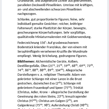
Grundfarbe, und aufgesetzte Lichter aus gekrümmten,
parallelen Deckweiß-Pinsellinien. Umrisse mit kräftigen,
an- und abschwellenden schwarzen Pinsellinien
nachgezogen.
Schlanke, gut proportionierte Figuren; feine, sehr
individuell gemalte Gesichter; reicher, knittriger
Faltenwurf, starke Plastizität der Körper, bewegte,
geschwungene Körperhaltungen. Sehr sorgfältige,
qualitätvolle Miniaturmalereien mit Goldverwendung.
r
Federzeichnung 156
: Auf grasbewachsenem
Bodenstück kniender Franziskus, der von einem mit
Seraphimflügeln versehenen Kruzifix die Wundmale
empfängt. Wenig Strichelung, gedrungene Figuren.
Bildthemen:
Alchemistische Geräte, Kolben,
ra
rb
vb
rb
va
vb
Destilliergefäße, Öfen (21
, 21
, 59
, 68
, 69
, 73
,
rb
ra
rb
vb
rb
vb
74
, 86
, 88
, 88
, 89
, 104
). Allegorische
Darstellungen v. a. religiöser Thematik: Adam von
gekrönter Schlange mit einer Lanze in die Brust
vb
gestochen, dazwischen Eva (2
); Schlange mit
va
gekröntem Frauenkopf und Speer (75
); Trinität
(Christus, Adler, Krone – allegorische Darstellung der
ra
Gewinnung des roten Steins, 23
); kreuztragender
vb
rb
Christus (97
); Christus am Galgen (2
), am
va
v
vb
Galgenkreuz (75
, 98
); Auferstehung Christi (98
);
rb