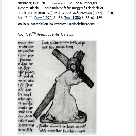
Nürnberg 1931, Nr. 10;
Eberhard Lutze
: Eine Nürnberger
alchemistische Bilderhandschrift für Burggraf Friedrich VI.
Fränkische Heimat 13 (1934), S. 335–338;
Hartlaub
(1959)
, Taf. III,
Abb. 7–11;
Buntz
(1972)
S. 156;
Telle
(1980)
S. 56. 62. 139.
Weitere Materialien im Internet:
Handschriftencensus
vb
Abb. 7: 97
. Kreuztragender Christus.