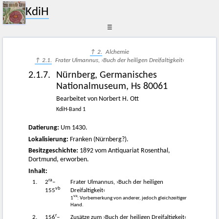
KdiH
☰
↑ 2.
Alchemie
↑ 2.1.
Frater Ulmannus, ›Buch der heiligen Dreifaltigkeit‹
2.1.7.
Nürnberg, Germanisches
Nationalmuseum, Hs 80061
Bearbeitet von Norbert H. Ott
KdiH-Band 1
Datierung:
Um 1430.
Lokalisierung:
Franken (Nürnberg?).
Besitzgeschichte:
1892 vom Antiquariat Rosenthal,
Dortmund, erworben.
Inhalt:
ra
1.
2
–
Frater Ulmannus, ›Buch der heiligen
vb
155
Dreifaltigkeit‹
va
1
: Vorbemerkung von anderer, jedoch gleichzeitiger
Hand.
r
2.
156
–
Zusätze zum ›Buch der heiligen Dreifaltigkeit‹