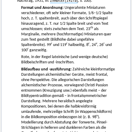
Nachtrag, 1931, in:
Zirnbauer
[1927a]
, S. 100).
Format und Anordnung:
Ungerahmte Miniaturen
verschiedener, oft sehr kleiner Formate, 1/6–1/2 Spalte
hoch, z. T. spaltenbreit, auch über den Schriftspiegel
hinausragend, z. T. nur 1/2 Spalte breit und vom Text
rb
umschlossen; stets zwischen dem Text. 23
als
Marginalie, mehrere (hochformatige) Miniaturen quer
zum Text gestellt (Bildhöhe dabei ungefähre
r
r
r
v
r
Spaltenbreite). 99
und 119
halbseitig, 8
, 24
, 26
und
r
100
ganzseitig.
Rote, in der Regel lateinische (und wenige deutsche)
Bildbeischriften und -inschriften.
Bildaufbau und -ausführung:
Zahlreiche kleinformatige
Darstellungen alchemistischer Geräte, meist frontal,
ohne Perspektive. Die allegorischen Darstellungen
alchemistischer Prozesse, vorwiegend Christi Passion
entnommen (Kreuzigung usw.) ebenfalls meist – der
Bildtypentradition gemäß – in frontalsymmetrischer
Darstellung. Mehrere heraldisch angelegte
Kompositionen, bei denen die halbkreisförmig
umlaufende, mehrzeilige Schrift (in Wappenschildform)
v
in die Bildkomposition einbezogen ist (z. B. 98
).
Modellierung durch Abstufung der Tonwerte, Pinsel-
Strichlagen in helleren und dunkleren Farben als die