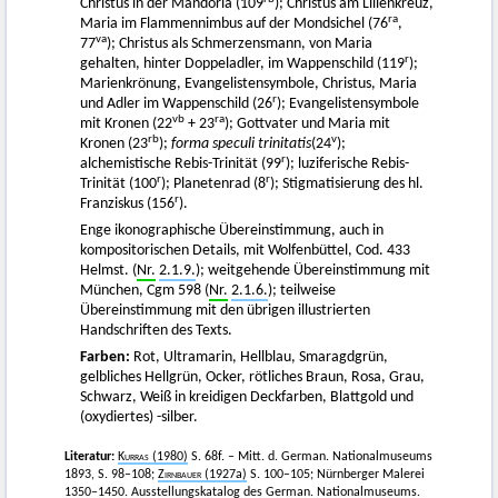
Christus in der Mandorla (109
); Christus am Lilienkreuz,
ra
Maria im Flammennimbus auf der Mondsichel (76
,
va
77
); Christus als Schmerzensmann, von Maria
r
gehalten, hinter Doppeladler, im Wappenschild (119
);
Marienkrönung, Evangelistensymbole, Christus, Maria
r
und Adler im Wappenschild (26
); Evangelistensymbole
vb
ra
mit Kronen (22
+ 23
); Gottvater und Maria mit
rb
v
Kronen (23
);
forma speculi
trinitatis
(24
);
r
alchemistische Rebis-Trinität (99
); luziferische Rebis-
r
r
Trinität (100
); Planetenrad (8
); Stigmatisierung des hl.
r
Franziskus (156
).
Enge ikonographische Übereinstimmung, auch in
kompositorischen Details, mit Wolfenbüttel, Cod. 433
Helmst. (
Nr.
2.1.9.
); weitgehende Übereinstimmung mit
München, Cgm 598 (
Nr.
2.1.6.
); teilweise
Übereinstimmung mit den übrigen illustrierten
Handschriften des Texts.
Farben:
Rot, Ultramarin, Hellblau, Smaragdgrün,
gelbliches Hellgrün, Ocker, rötliches Braun, Rosa, Grau,
Schwarz, Weiß in kreidigen Deckfarben, Blattgold und
(oxydiertes) -silber.
Literatur:
Kurras
(1980)
S. 68f. – Mitt. d. German. Nationalmuseums
1893, S. 98–108;
Zirnbauer
(1927a)
S. 100–105; Nürnberger Malerei
1350–1450. Ausstellungskatalog des German. Nationalmuseums.