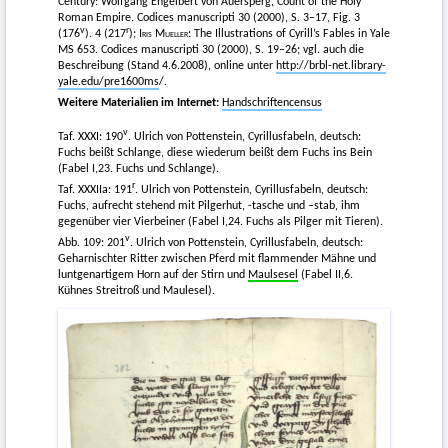
Century: Wolfgang Engelbert von Auersperg, Count of the Holy
Roman Empire. Codices manuscripti 30 (2000), S. 3–17, Fig. 3
v
r
(176
). 4 (217
);
Iris Mueller
: The Illustrations of Cyrill’s Fables in Yale
MS 653. Codices manuscripti 30 (2000), S. 19–26; vgl. auch die
Beschreibung (Stand 4.6.2008), online unter
http://brbl-net.library-
yale.edu/pre1600ms
/.
Weitere Materialien im Internet:
Handschriftencensus
v
Taf. XXXI: 190
. Ulrich von Pottenstein, Cyrillusfabeln, deutsch:
Fuchs beißt Schlange, diese wiederum beißt dem Fuchs ins Bein
(Fabel I,23. Fuchs und Schlange).
r
Taf. XXXIIa: 191
. Ulrich von Pottenstein, Cyrillusfabeln, deutsch:
Fuchs, aufrecht stehend mit Pilgerhut, -tasche und –stab, ihm
gegenüber vier Vierbeiner (Fabel I,24. Fuchs als Pilger mit Tieren).
v
Abb. 109: 201
. Ulrich von Pottenstein, Cyrillusfabeln, deutsch:
Geharnischter Ritter zwischen Pferd mit flammender Mähne und
luntgenartigem Horn auf der Stirn und
Maulsesel
(Fabel II,6.
Kühnes Streitroß und Maulesel).