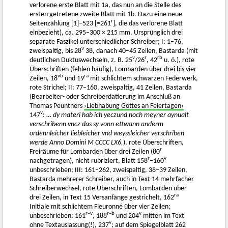
verlorene erste Blatt mit 1a, das nun an die Stelle des
ersten getretene zweite Blatt mit 1b. Dazu eine neue
r
Seitenzählung [1]–523 [=261
], die das verlorene Blatt
einbezieht), ca. 295–300 × 215 mm. Ursprünglich drei
separate Faszikel unterschiedlicher Schreiber; I: 1–76,
v
zweispaltig, bis 28
38, danach 40–45 Zeilen, Bastarda (mit
v
r
rb
deutlichen Duktuswechseln, z. B. 25
/26
, 42
u. ö.), rote
Überschriften (fehlen häufig), Lombarden über drei bis vier
vb
ra
Zeilen, 18
und 19
mit schlichtem schwarzen Federwerk,
rote Strichel; II: 77–160, zweispaltig, 41 Zeilen, Bastarda
(Bearbeiter- oder Schreiberdatierung im Anschluß an
Thomas Peuntners
›Liebhabung Gottes an Feiertagen‹
v
147
: …
dy materi hab ich yeczund noch meyner aynualt
verschribenn vncz das sy vonn ettwann anderm
ordennleicher liebleicher vnd weyssleicher verschriben
werde Anno Domini M CCCC LX6.
), rote Überschriften,
r
Freiräume für Lombarden über drei Zeilen (80
r
v
nachgetragen), nicht rubriziert, Blatt 158
–160
unbeschrieben; III: 161–262, zweispaltig, 38–39 Zeilen,
Bastarda mehrerer Schreiber, auch in Text 14 mehrfacher
Schreiberwechsel, rote Überschriften, Lombarden über
ra
drei Zeilen, in Text 15 Versanfänge gestrichelt, 162
Initiale mit schlichtem Fleuronné über vier Zeilen;
r–v
r–b
v
unbeschrieben: 161
, 188
und 204
mitten im Text
v
ohne Textauslassung(!), 237
; auf dem Spiegelblatt 262