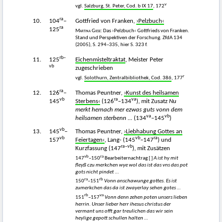
v
vgl.
Salzburg, St. Peter, Cod. b IX 17
, 172
ra
10.
104
–
Gottfried von Franken,
›Pelzbuch‹
ra
125
Martina Giese:
Das ›Pelzbuch‹ Gottfrieds von Franken.
Stand und Perspektiven der Forschung. ZfdA 134
(2005), S. 294–335, hier S. 323 f.
rb–
11.
125
Eichenmisteltraktat
, Meister Peter
vb
zugeschrieben
r
vgl.
Solothurn, Zentralbibliothek, Cod. 386
, 177
ra
12.
126
–
Thomas Peuntner,
›Kunst des heilsamen
vb
ra
va
145
Sterbens‹
(126
–134
), mit Zusatz
Nu
merkt hernach mer ezwas guts vonn dem
va
vb
heilsamen sterbenn …
(134
–145
)
vb
13.
145
–
Thomas Peuntner,
›Liebhabung Gottes an
vb
vb
ra
157
Feiertagen‹
, Lang- (145
–147
) und
ra–vb
Kurzfassung (147
), mit Zusätzen
vb
ra
147
–150
Bearbeiternachtrag [ ]
A ist hy mit
fleyß czu merkchen wye wol das ist das vns das pot
gots nicht pindet
…
ra
rb
150
–151
Vonn anschawunge gottes. Es ist
zumerkchen das da ist zwayerlay sehen gotes …
rb
va
151
–157
Vonn denn zehen poten unsers lieben
herrin
.
Unser lieber herr ihesus christus der
vermant uns offt gar treulichen das wir sein
heylige gepott schullen halten …