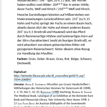
Wasserbecken / 198
Igel; zu II,11 (Bär, der Hörner
ra–b
haben wollte) zwei Bilder: 209
Bär in seiner Höhle,
ra–b
davor Fuchs, Wolf und Hirsch / 210
Wolf und Hirsch.
Manche Darstellungen könnten auf Mißverstehen von
r
Maleranweisungen zurückzuführen sein. 215
(zu II,15
Hahn und Fuchs) springt der Fuchs an einem Baum hoch,
abseits davon sitzt der Hahn auf einem anderen Baum;
r
201
(zu II,5 Streitroß und Maulesel) wird das Pferd
durch flammenartige Mähne und luntenartiges Horn auf
der Stirn charakterisiert (wohl als feuriges Streitroß), es
wird attackiert von einem geharnischten Ritter mit
gezogenem Riesenschwert; hinter diesem ohne Bezug
zur Handlung das Maultier.
Farben:
Grün, Ocker, Braun, Grau, Rot, Beige, Schwarz,
Deckweiß.
Digitalisat:
http://beinecke.library.yale.edu/dl_crosscollex/getSETS.asp?
ITEM=2066897
Literatur:
Anton E. Schönbach:
Miscellen aus Grazer Handschriften I.
Mittheilungen des Historischen Vereines für Steiermark 46 (1898),
S. 3–70, hier S. 32–35;
Bodemann
(1988)
Nachtrag;
Barbara A. Shailor
:
The Medieval Book. Catalogue of an Exhibition at the Beinecke Rare
Book and Manuscript Library, Yale University. New Haven 1998, S.
17;
Lisa Fagin Davis
: An Austrian Bibliophile of the Seventeenth