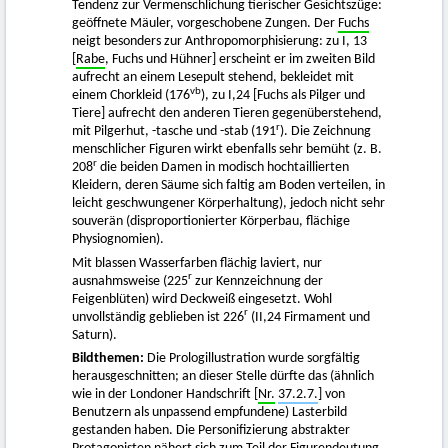
Tendenz zur Vermenschlichung tierischer Gesichtszüge:
geöffnete Mäuler, vorgeschobene Zungen. Der
Fuchs
neigt besonders zur Anthropomorphisierung: zu I, 13
[
Rabe
, Fuchs und Hühner] erscheint er im zweiten Bild
aufrecht an einem Lesepult stehend, bekleidet mit
vb
einem Chorkleid (176
), zu I,24 [Fuchs als Pilger und
Tiere] aufrecht den anderen Tieren gegenüberstehend,
r
mit Pilgerhut, -tasche und -stab (191
). Die Zeichnung
menschlicher Figuren wirkt ebenfalls sehr bemüht (z. B.
r
208
die beiden Damen in modisch hochtaillierten
Kleidern, deren Säume sich faltig am Boden verteilen, in
leicht geschwungener Körperhaltung), jedoch nicht sehr
souverän (disproportionierter Körperbau, flächige
Physiognomien).
Mit blassen Wasserfarben flächig laviert, nur
r
ausnahmsweise (225
zur Kennzeichnung der
Feigenblüten) wird Deckweiß eingesetzt. Wohl
r
unvollständig geblieben ist 226
(II,24 Firmament und
Saturn).
Bildthemen:
Die Prologillustration wurde sorgfältig
herausgeschnitten; an dieser Stelle dürfte das (ähnlich
wie in der Londoner Handschrift [
Nr.
37.2.7.
] von
Benutzern als unpassend empfundene) Lasterbild
gestanden haben. Die Personifizierung abstrakter