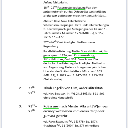
Anfang fehlt; darin:
vb
vb
18
–22
Paternosterauslegung
Von dem
paternoster ein gut ler. O du gottes weishaitt das
ist der war gottes sonn vnser herr ihesus kristus
…
Ähnlich
Bernd Adam:
Katechetische
Vaterunserauslegungen. Texte und Untersuchungen
zu deutschsprachigen Auslegungen des 14. und 15.
Jahrhunderts. München 1976 (MTU 55), S. 159,
Text S. 165–177
va
vb
72
–76
Zwei
Predigten
Bertholds von
Regensburg
Parallelüberlieferung:
Berlin, Staatsbibliothek, Ms.
germ. quart. 1976
, und
Klosterneuburg,
Stiftsbibliothek, Cod. 902
.
Dieter Richter
: Die
deutsche Überlieferung der Predigten Bertholds
von Regensburg. Untersuchungen zur geistlichen
Literatur des Spätmittelalters. München 1969
(MTU 21), S. 187 f. und S. 247–251, S. 253–257
(Textabdrucke)
ra
2.
77
–
Jakob Engelin von Ulm,
›Aderlaßtraktat‹
va
91
2
vgl.
Heinz Bergmann
, in:
VL 2 (1980), Sp. 561–563,
ohne diese Handschrift
va
3.
91
–
Roßarznei
nach Meister Albrant [W]
er ross
rb
97
erczney well haben vnd lerenn der findet
gut vnd gerecht …
2
vgl.
Rainer Rudolf
, in:
VL 1 (1978), Sp. 157 f.
2
(Nachtrag
VL 11 [2004] Sp. 57), ohne diese