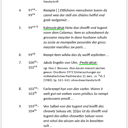
Handschrift
va
4.
97
–
Rezepte [ ]
Ettlichenn menschenn tuenn dy
va
99
czend wee der stell ain chlains heffel vnd
grab wolgemüt …
va–b
5.
99
Kalmustraktat
Nota dye chrafft vnd tugent
vonn dem Calamus. Item es schreybennt dy
grossenn mayster in denn hochenn schuln
zu assia ze mumpelier pesunder der gross
mayster marsilius zw paris …
vb
6.
99
Rezept
Item wildw das dy wolff erplintten …
ra
7.
100
–
Jakob Engelin von Ulm,
›Pesttraktat‹
va
102
vgl.
Heinz J. Bergmann
: Also das ein mensch zeichen
gewun. Diss Bonn 1972 (Untersuchungen zur
2
mittelalterlichen Pestliteratur 2); ders., in:
VL 2
(1980), Sp. 561–563, ohne diese Handschrift
va
8.
102
–
Farbrezept
hye von den varbn. Wann ir
rb
103
welt gut rat verben vonn prisilius So nempt
gestossenn presill …
va
9.
103
–
Von Salbei
von der tugent vnd krafft des
ra
104
chrawtz Saluay etc.
[D]
as ist dy chrafft vnd
tugent des edlen chrawttes Saluar vonn
erst schol dw wissen wie dw in beraitten
solt …