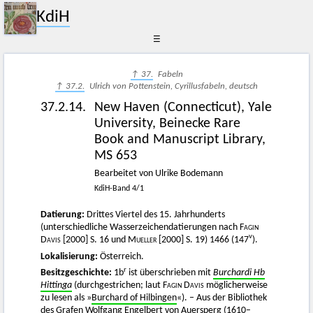
KdiH
☰
↑ 37.
Fabeln
↑ 37.2.
Ulrich von Pottenstein, Cyrillusfabeln, deutsch
37.2.14.
New Haven (Connecticut), Yale
University, Beinecke Rare
Book and Manuscript Library,
MS 653
Bearbeitet von Ulrike Bodemann
KdiH-Band 4/1
Datierung:
Drittes Viertel des 15. Jahrhunderts
(unterschiedliche Wasserzeichendatierungen nach
Fagin
v
Davis [2000]
S. 16 und
Mueller [2000]
S. 19) 1466 (147
).
Lokalisierung:
Österreich.
r
Besitzgeschichte:
1b
ist überschrieben mit
Burchardi Hb
Hittinga
(durchgestrichen; laut
Fagin Davis
möglicherweise
zu lesen als »
Burchard of Hilbingen
«). – Aus der Bibliothek
des Grafen
Wolfgang Engelbert von Auersperg
(1610–