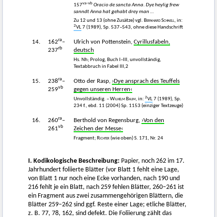
va–vb
157
Oracio de sancta Anna
.
Dye heylig frew
sanndt Anna hat gehabt drey man …
Zu 12 und 13 (ohne Zusätze) vgl.
Bernhard Schnell
, in:
2
VL
7 (1989), Sp. 537–543, ohne diese Handschrift
ra
14.
162
–
Ulrich von Pottenstein,
Cyrillusfabeln,
rb
237
deutsch
Hs. Nh; Prolog, Buch I–III, unvollständig,
Textabbruch in Fabel III,2
ra
15.
238
–
Otto der Rasp,
›Dye ansprach des Teuffels
vb
259
gegen unseren Herren‹
2
Unvollständig. –
Wilhelm Baum
, in:
VL
7 (1989), Sp.
234 f., ebd. 11 (2004) Sp. 1153 (einziger Textzeuge)
ra
16.
260
–
Berthold von Regensburg,
›Von den
vb
261
Zeichen der Messe‹
Fragment;
Richter
(wie oben) S. 171, Nr. 24
I. Kodikologische Beschreibung:
Papier, noch 262 im 17.
Jahrhundert foliierte Blätter (vor Blatt 1 fehlt eine Lage,
von Blatt 1 nur noch eine Ecke vorhanden, nach 190 und
216 fehlt je ein Blatt, nach 259 fehlen Blätter, 260–261 ist
ein Fragment aus zwei zusammengehörigen Blättern, die
Blätter 259–262 sind ggf. Reste einer Lage; etliche Blätter,
z. B. 77, 78, 162, sind defekt. Die Foliierung zählt das