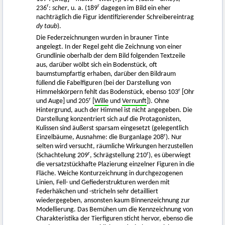
r
r
236
:
scher
, u. a. (189
dagegen im Bild ein eher
nachträglich die Figur identifizierender Schreibereintrag
dy taub
).
Die Federzeichnungen wurden in brauner Tinte
angelegt. In der Regel geht die Zeichnung von einer
Grundlinie oberhalb der dem Bild folgenden Textzeile
aus, darüber wölbt sich ein Bodenstück, oft
baumstumpfartig erhaben, darüber den Bildraum
füllend die Fabelfiguren (bei der Darstellung von
r
Himmelskörpern fehlt das Bodenstück, ebenso 103
[Ohr
r
und Auge] und 205
[
Wille
und
Vernunft
]). Ohne
Hintergrund, auch der Himmel ist nicht angegeben. Die
Darstellung konzentriert sich auf die Protagonisten,
Kulissen sind äußerst sparsam eingesetzt (gelegentlich
r
Einzelbäume, Ausnahme: die Burganlage 208
). Nur
selten wird versucht, räumliche Wirkungen herzustellen
r
r
(Schachtelung 209
, Schrägstellung 210
), es überwiegt
die versatzstückhafte Plazierung einzelner Figuren in die
Fläche. Weiche Konturzeichnung in durchgezogenen
Linien, Fell- und Gefiederstrukturen werden mit
Federhäkchen und -stricheln sehr detailliert
wiedergegeben, ansonsten kaum Binnenzeichnung zur
Modellierung. Das Bemühen um die Kennzeichnung von
Charakteristika der Tierfiguren sticht hervor, ebenso die