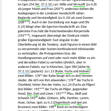
Protagonisten nähert sich zum Teil der Figurendeutung
im Cgm 254 (
Nr.
37.2.10.
) an: Wille und
Vernunft
(zu II,8)
ra
als junger Mann und Frau (205
); anderswo stehen die
Auslegungen in der Londoner Handschrift näher:
Begierde
und Verständigkeit (zu II,10) als zwei Damen
ra–b
(208
). Auch in der Darstellung von Auge und Ohr
(I,25) klingt eher die Egerton-Handschrift an: Eine
gekrönte Frau hält die freischwebenden Körperteile
ra–b
(193
). Insgesamt überwiegt der Eindruck relativ
großer Eigenständigkeit: Fast singulär in der
Überlieferung ist die Tendenz, statt Figuren in einem Bild
zu versammeln oder Szenen kontinuierend miteinander
zu verknüpfen, die Protagonisten bzw. die
Handlungsszenen auf zwei oder noch mehr Bilder zu ein
und derselben Fabel zu verteilen (ähnlich, aber in
anderen Fabeln, nur in München, Cgm 584 [siehe
Nr.
37.2.13.
] geplant): zu I,13 (
Rabe
,
Fuchs
und
Hühner
)
ra
zwei Bilder: 176
der Rabe beugt sich zu drei Hennen
vb
nieder, die sich von ihm abwenden / 176
der Fuchs in
Chorkleid, hinter ihm der Hahn; zu I,24 (Fuchs als Pilger)
ra–b
drei Bilder: 191
der Fuchs als Pilger, gegenüber
va–b
Hund,
Bär
,
Esel
und Löwe / 191
Pfau, Wolf und
rb
Schwein 192
Adler, Einhorn, Affe, Panther, Lamm,
Hase, Ochse, Igel; zu II,3 (
Ziegenbock
und
Igel
am
rb
Brunnen) zwei Bilder: 198
Bock an rechteckigem
va