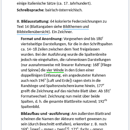
einige italienische Sätze (ca. 17. Jahrhundert).
Schreibsprache:
bairisch-österreichisch.
II. Bildausstattung:
64 kolorierte Federzeichnungen zu
Text 14 (Blattangaben siehe
Bildthemen und
Bildstellenübersicht
). Ein Zeichner.
r
Format und Anordnung:
Vorgesehen sind bis 180
viertelseitige Darstellungen, für die in den Schriftspalten
ca. 14–18 Zeilen zwischen dem Text freigelassen
wurden. Bei der Ausführung wurde die Spaltenbreite
jedoch nie eingehalten, die rahmenlosen Darstellungen
r
(nur ausnahmsweise mit linearer Rahmung: 168
[Fliege
und Spinne] die
vier Winde
in den Ecken einer
doppellinigen Einfassung, ein angedeuteter Rahmen
v
auch noch 196
[Luft und Erde]) ragen stets in die
v
Randstege und Spaltenzwischenräume hinein, 177
r
greift die Zeichnung auf das nächste Blatt über. Ab 181
Formatwechsel: Zeichnung nun meist über beide
rb
Spalten, d. h. die gesamte Blattbreite nutzend; 192
Spaltenbild.
Bildaufbau und -ausführung:
Am äußersten Blattrand
scheinen die Namen der Akteure notiert gewesen zu
sein (durch Beschnitt entfallen), erkennbar z. B. noch
r
r
169
: [sneg] –
maws – twer
[?], 172
:
fuchs – ameys
,