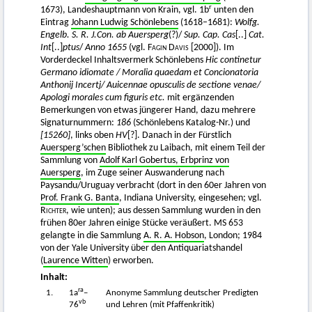
r
1673), Landeshauptmann von Krain, vgl. 1b
unten den
Eintrag
Johann Ludwig Schönlebens
(1618–1681):
Wolfg.
Engelb. S. R. J.Con. ab Auersperg
(?)/
Sup. Cap. Cas
[..]
Cat.
Int
[..]
ptus
/
Anno 1655
(vgl.
Fagin Davis [2000]
). Im
Vorderdeckel Inhaltsvermerk Schönlebens
Hic continetur
Germano idiomate / Moralia quaedam et Concionatoria
Anthonij Incertj/ Auicennae opusculis de sectione venae/
Apologi morales cum figuris etc.
mit ergänzenden
Bemerkungen von etwas jüngerer Hand, dazu mehrere
Signaturnummern:
186
(Schönlebens Katalog-Nr.) und
[15260]
, links oben
HV
[?]. Danach in der Fürstlich
Auersperg’schen
Bibliothek zu Laibach, mit einem Teil der
Sammlung von
Adolf Karl Gobertus, Erbprinz von
Auersperg
, im Zuge seiner Auswanderung nach
Paysandu/Uruguay verbracht (dort in den 60er Jahren von
Prof. Frank G. Banta
, Indiana University, eingesehen; vgl.
Richter,
wie unten); aus dessen Sammlung wurden in den
frühen 80er Jahren einige Stücke veräußert. MS 653
gelangte in die Sammlung
A. R. A. Hobson
, London; 1984
von der Yale University über den Antiquariatshandel
(
Laurence Witten
) erworben.
Inhalt:
ra
1.
1a
–
Anonyme Sammlung deutscher Predigten
vb
76
und Lehren (mit Pfaffenkritik)