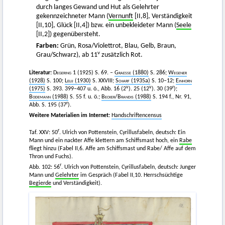
durch langes Gewand und Hut als Gelehrter
gekennzeichneter Mann (
Vernunft
[II,8], Verständigkeit
[II,10], Glück [II,4]) bzw. ein unbekleideter Mann (
Seele
[II,2]) gegenübersteht.
Farben:
Grün, Rosa/Violettrot, Blau, Gelb, Braun,
v
Grau/Schwarz), ab 11
zusätzlich Rot.
Literatur:
Degering
1 (1925) S. 69. –
Graesse
(1880)
S. 286;
Wegener
(1928)
S. 100;
Lelij
(1930)
S. XXVIII;
Scharf
(1935a)
S. 10–12;
Einhorn
v
v
r
(1975)
S. 393. 399–407 u. ö., Abb. 16 (2
). 25 (12
). 30 (39
);
Bodemann
(1988)
S. 55 f. u. ö.;
Becker
/
Brandis
(1988)
S. 194 f., Nr. 91,
r
Abb. S. 195 (37
).
Weitere Materialien im Internet:
Handschriftencensus
r
Taf. XXV: 50
. Ulrich von Pottenstein, Cyrillusfabeln, deutsch: Ein
Mann und ein nackter Affe klettern am Schiffsmast hoch, ein
Rabe
fliegt hinzu (Fabel II,6. Affe am Schiffsmast und Rabe/ Affe auf dem
Thron und Fuchs).
r
Abb. 102: 56
. Ulrich von Pottenstein, Cyrillusfabeln, deutsch: Junger
Mann und
Gelehrter
im Gespräch (Fabel II,10. Herrschsüchtige
Begierde
und Verständigkeit).