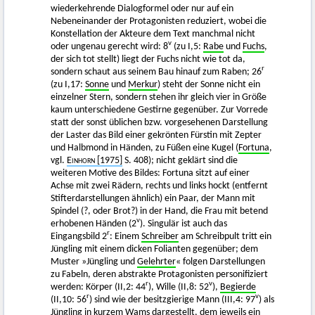
wiederkehrende Dialogformel oder nur auf ein
Nebeneinander der Protagonisten reduziert, wobei die
Konstellation der Akteure dem Text manchmal nicht
v
oder ungenau gerecht wird: 8
(zu I,5:
Rabe
und
Fuchs
,
der sich tot stellt) liegt der Fuchs nicht wie tot da,
r
sondern schaut aus seinem Bau hinauf zum Raben; 26
(zu I,17:
Sonne
und
Merkur
) steht der Sonne nicht ein
einzelner Stern, sondern stehen ihr gleich vier in Größe
kaum unterschiedene Gestirne gegenüber. Zur Vorrede
statt der sonst üblichen bzw. vorgesehenen Darstellung
der Laster das Bild einer gekrönten Fürstin mit Zepter
und Halbmond in Händen, zu Füßen eine Kugel (
Fortuna
,
vgl.
Einhorn
[1975]
S. 408); nicht geklärt sind die
weiteren Motive des Bildes: Fortuna sitzt auf einer
Achse mit zwei Rädern, rechts und links hockt (entfernt
Stifterdarstellungen ähnlich) ein Paar, der Mann mit
Spindel (?, oder Brot?) in der Hand, die Frau mit betend
v
erhobenen Händen (2
). Singulär ist auch das
r
Eingangsbild 2
: Einem
Schreiber
am Schreibpult tritt ein
Jüngling mit einem dicken Folianten gegenüber; dem
Muster »Jüngling und
Gelehrter
« folgen Darstellungen
zu Fabeln, deren abstrakte Protagonisten personifiziert
r
v
werden: Körper (II,2: 44
), Wille (II,8: 52
),
Begierde
r
v
(II,10: 56
) sind wie der besitzgierige Mann (III,4: 97
) als
Jüngling in kurzem Wams dargestellt, dem jeweils ein