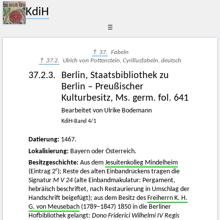
KdiH
☰
↑ 37.
Fabeln
↑ 37.2.
Ulrich von Pottenstein, Cyrillusfabeln, deutsch
37.2.3.
Berlin, Staatsbibliothek zu
Berlin – Preußischer
Kulturbesitz, Ms. germ. fol. 641
Bearbeitet von Ulrike Bodemann
KdiH-Band 4/1
Datierung:
1467.
Lokalisierung:
Bayern oder Österreich.
Besitzgeschichte:
Aus dem
Jesuitenkolleg Mindelheim
r
(Eintrag 2
); Reste des alten Einbandrückens tragen die
Signatur
M V 24
(alte Einbandmakulatur: Pergament,
hebräisch beschriftet, nach Restaurierung in Umschlag der
Handschrift beigefügt); aus dem Besitz des
Freiherrn K. H.
G. von Meusebach
(1789–1847) 1850 in die Berliner
Hofbibliothek gelangt:
Dono Friderici Wilhelmi IV Regis