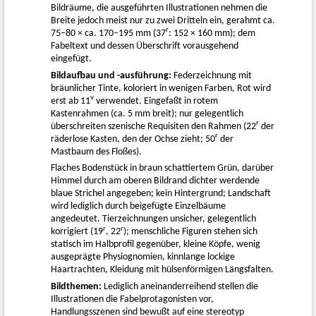
Bildräume, die ausgeführten Illustrationen nehmen die
Breite jedoch meist nur zu zwei Dritteln ein, gerahmt ca.
r
75–80 × ca. 170–195 mm (37
: 152 × 160 mm); dem
Fabeltext und dessen Überschrift vorausgehend
eingefügt.
Bildaufbau und -ausführung:
Federzeichnung mit
bräunlicher Tinte, koloriert in wenigen Farben, Rot wird
v
erst ab 11
verwendet. Eingefaßt in rotem
Kastenrahmen (ca. 5 mm breit); nur gelegentlich
r
überschreiten szenische Requisiten den Rahmen (22
der
r
räderlose Kasten, den der Ochse zieht; 50
der
Mastbaum des Floßes).
Flaches Bodenstück in braun schattiertem Grün, darüber
Himmel durch am oberen Bildrand dichter werdende
blaue Strichel angegeben; kein Hintergrund; Landschaft
wird lediglich durch beigefügte Einzelbäume
angedeutet. Tierzeichnungen unsicher, gelegentlich
r
r
korrigiert (19
, 22
); menschliche Figuren stehen sich
statisch im Halbprofil gegenüber, kleine Köpfe, wenig
ausgeprägte Physiognomien, kinnlange lockige
Haartrachten, Kleidung mit hülsenförmigen Längsfalten.
Bildthemen:
Lediglich aneinanderreihend stellen die
Illustrationen die Fabelprotagonisten vor,
Handlungsszenen sind bewußt auf eine stereotyp