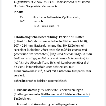
Augustissimi D.V. Nov. MDCCCL Ex bibliotheca B.M. Karoli
Hartwici Gregorii de Meusebach
.
Inhalt:
r
2
–
Ulrich von Pottenstein,
Cyrillusfabeln,
v
160
deutsch
Hs. B1; Prolog, Buch I–IV
I. Kodikologische Beschreibung:
Papier, 162 Blätter
(foliiert 1–160, dazu zwei unfoliierte Blätter am Schluß),
307 × 214 mm, Bastarda, einspaltig, 30–32 Zeilen, ein
v
Schreiber (Kolophon 260
:
Item das puͦch ist geendt vnd
geschriben am achtenten
[!]
tag Sand Michaels tag Da man
tzalt von cristi gepurd M cccc vnd hernach Jn dem lcvij Jar
.W. P.
), rote Überschriften, Strichel, Lombarden über drei
bis vier, Eingangsinitiale über acht Zeilen, nur
r
v
ausnahmsweise (123
, 134
) mit einfachem Aussparmuster
verziert.
Schreibsprache:
bairisch-österreichisch.
II. Bildausstattung:
97 kolorierte Federzeichnungen
(Blattangaben siehe
Bildthemen und Bildstellenübersicht
).
Ein Zeichner.
Format und Anordnung:
schriftspiegelbreite