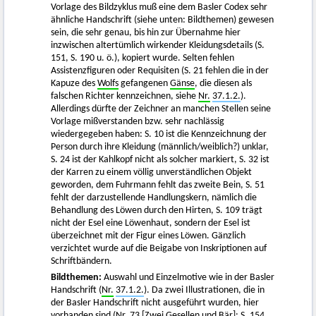
Vorlage des Bildzyklus muß eine dem Basler Codex sehr
ähnliche Handschrift (siehe unten: Bildthemen) gewesen
sein, die sehr genau, bis hin zur Übernahme hier
inzwischen altertümlich wirkender Kleidungsdetails (S.
151, S. 190 u. ö.), kopiert wurde. Selten fehlen
Assistenzfiguren oder Requisiten (S. 21 fehlen die in der
Kapuze des
Wolfs
gefangenen
Gänse
, die diesen als
falschen Richter kennzeichnen, siehe
Nr.
37.1.2.
).
Allerdings dürfte der Zeichner an manchen Stellen seine
Vorlage mißverstanden bzw. sehr nachlässig
wiedergegeben haben: S. 10 ist die Kennzeichnung der
Person durch ihre Kleidung (männlich/weiblich?) unklar,
S. 24 ist der Kahlkopf nicht als solcher markiert, S. 32 ist
der Karren zu einem völlig unverständlichen Objekt
geworden, dem Fuhrmann fehlt das zweite Bein, S. 51
fehlt der darzustellende Handlungskern, nämlich die
Behandlung des Löwen durch den Hirten, S. 109 trägt
nicht der Esel eine Löwenhaut, sondern der Esel ist
überzeichnet mit der Figur eines Löwen. Gänzlich
verzichtet wurde auf die Beigabe von Inskriptionen auf
Schriftbändern.
Bildthemen:
Auswahl und Einzelmotive wie in der Basler
Handschrift (
Nr.
37.1.2.
). Da zwei Illustrationen, die in
der Basler Handschrift nicht ausgeführt wurden, hier
vorhanden sind (Nr. 73 [Zwei Gesellen und Bär]: S. 154,