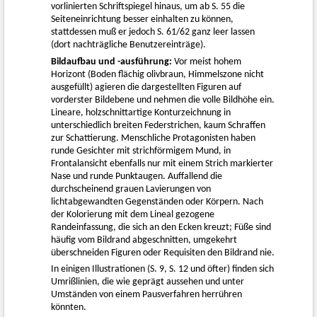
vorlinierten Schriftspiegel hinaus, um ab S. 55 die
Seiteneinrichtung besser einhalten zu können,
stattdessen muß er jedoch S. 61/62 ganz leer lassen
(dort nachträgliche Benutzereinträge).
Bildaufbau und -ausführung:
Vor meist hohem
Horizont (Boden flächig olivbraun, Himmelszone nicht
ausgefüllt) agieren die dargestellten Figuren auf
vorderster Bildebene und nehmen die volle Bildhöhe ein.
Lineare, holzschnittartige Konturzeichnung in
unterschiedlich breiten Federstrichen, kaum Schraffen
zur Schattierung. Menschliche Protagonisten haben
runde Gesichter mit strichförmigem Mund, in
Frontalansicht ebenfalls nur mit einem Strich markierter
Nase und runde Punktaugen. Auffallend die
durchscheinend grauen Lavierungen von
lichtabgewandten Gegenständen oder Körpern. Nach
der Kolorierung mit dem Lineal gezogene
Randeinfassung, die sich an den Ecken kreuzt; Füße sind
häufig vom Bildrand abgeschnitten, umgekehrt
überschneiden Figuren oder Requisiten den Bildrand nie.
In einigen Illustrationen (S. 9, S. 12 und öfter) finden sich
Umrißlinien, die wie geprägt aussehen und unter
Umständen von einem Pausverfahren herrühren
könnten.