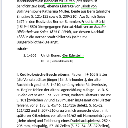
Jahrhunderts ein
Benedikt zu Laufen
(
das buoch ist
bendicht zuo louf
), ebenda Einträge von
Jakob von
Bollingen
sowie
Katharina Müller
, beide aus Bern (ähnliche
Einträge S. 121/122 sowie S. 209/210). Aus Schloß Spiez
1875 in den Besitz des Berner Sammlers
Friedrich Bürki
(1819–1880) übergegangen (Vorsatzblatt verso:
Aus der
Bibliothek von Spiez 1875 F. Bürki
), aus dessen Nachlaß
1888 in die Berner Stadtbibliothek (seit 1951
Burgerbibliothek) gelangt.
Inhalt:
S. 1–206
Ulrich Boner,
›Der Edelstein‹
Hs. Bn (Bestandsklasse Ia)
I. Kodikologische Beschreibung:
Papier, II + 105 Blätter
(die Vorsatzblätter jünger [18. Jahrhundert], der alte
Buchblock gezählt S. 1–210; umfangreiche Blattverluste,
zu Beginn fehlen der alten Lagenzählung zufolge – z. B. S.
35
der virt sexter
– ca. 29 Blätter, weitere Blattverluste vor
S. 101 [zwischen 77 und 123 müssen insgesamt drei Blätter
fehlen), vor S. 195; S. 45/46, 115/116 defekt, S. 61/62,
121/122 und S. 207–210 ursprünglich ungeschrieben, mit
späteren Kritzeleien; vor allem 61/62 mit Nameneinträgen
[siehe oben] und Zeichnung eines
Dudelsackspielers
), 282 ×
205 mm, einspaltig, 27–30 Zeilen (S. 52–54: 38–39 Zeilen),