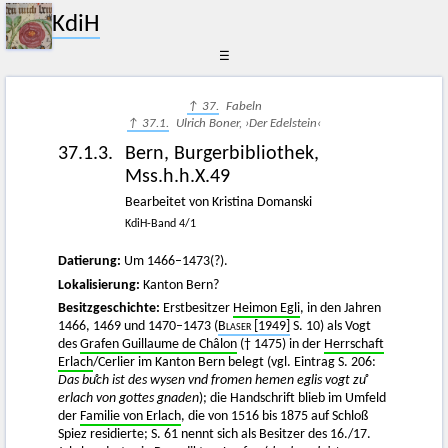
KdiH
☰
↑ 37.
Fabeln
↑ 37.1.
Ulrich Boner, ›Der Edelstein‹
37.1.3.
Bern, Burgerbibliothek,
Mss.h.h.X.49
Bearbeitet von Kristina Domanski
KdiH-Band 4/1
Datierung:
Um 1466–1473(?).
Lokalisierung:
Kanton Bern?
Besitzgeschichte:
Erstbesitzer
Heimon Egli
, in den Jahren
1466, 1469 und 1470–1473 (
Blaser
[1949]
S. 10) als Vogt
des
Grafen Guillaume de Châlon
(† 1475) in der
Herrschaft
Erlach
/Cerlier im Kanton Bern belegt (vgl. Eintrag S. 206:
Das buͦch ist des wysen vnd fromen hemen eglis vogt zuͦ
erlach von gottes gnaden
); die Handschrift blieb im Umfeld
der
Familie von Erlach
, die von 1516 bis 1875 auf Schloß
Spiez residierte; S. 61 nennt sich als Besitzer des 16./17.