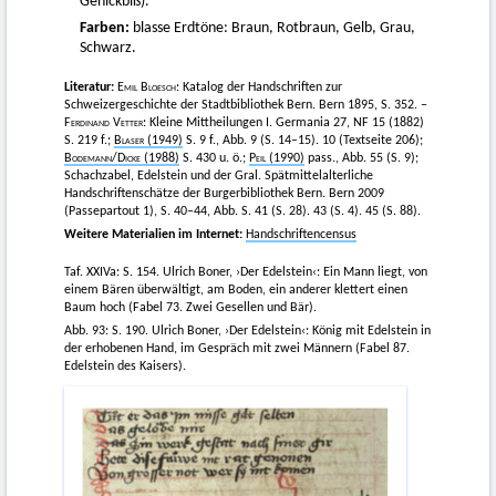
Genickbiß).
Farben:
blasse Erdtöne: Braun, Rotbraun, Gelb, Grau,
Schwarz.
Literatur:
Emil Bloesch
: Katalog der Handschriften zur
Schweizergeschichte der Stadtbibliothek Bern. Bern 1895, S. 352. –
Ferdinand Vetter
: Kleine Mittheilungen I. Germania 27, NF 15 (1882)
S. 219 f.;
Blaser
(1949)
S. 9 f., Abb. 9 (S. 14–15). 10 (Textseite 206);
Bodemann
/
Dicke
(1988)
S. 430 u. ö.;
Peil
(1990)
pass., Abb. 55 (S. 9);
Schachzabel, Edelstein und der Gral. Spätmittelalterliche
Handschriftenschätze der Burgerbibliothek Bern. Bern 2009
(Passepartout 1), S. 40–44, Abb. S. 41 (S. 28). 43 (S. 4). 45 (S. 88).
Weitere Materialien im Internet:
Handschriftencensus
Taf. XXIVa: S. 154. Ulrich Boner, ›Der Edelstein‹: Ein Mann liegt, von
einem Bären überwältigt, am Boden, ein anderer klettert einen
Baum hoch (Fabel 73. Zwei Gesellen und Bär).
Abb. 93: S. 190. Ulrich Boner, ›Der Edelstein‹: König mit Edelstein in
der erhobenen Hand, im Gespräch mit zwei Männern (Fabel 87.
Edelstein des Kaisers).