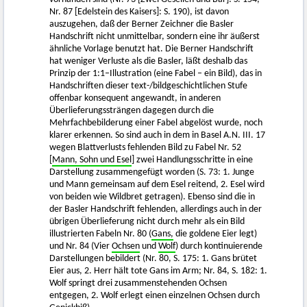
Nr. 87 [Edelstein des Kaisers]: S. 190), ist davon
auszugehen, daß der Berner Zeichner die Basler
Handschrift nicht unmittelbar, sondern eine ihr äußerst
ähnliche Vorlage benutzt hat. Die Berner Handschrift
hat weniger Verluste als die Basler, läßt deshalb das
Prinzip der 1:1–Illustration (eine Fabel – ein Bild), das in
Handschriften dieser text-/bildgeschichtlichen Stufe
offenbar konsequent angewandt, in anderen
Überlieferungssträngen dagegen durch die
Mehrfachbebilderung einer Fabel abgelöst wurde, noch
klarer erkennen. So sind auch in dem in Basel A.N. III. 17
wegen Blattverlusts fehlenden Bild zu Fabel Nr. 52
[
Mann, Sohn und Esel
] zwei Handlungsschritte in eine
Darstellung zusammengefügt worden (S. 73: 1. Junge
und Mann gemeinsam auf dem Esel reitend, 2. Esel wird
von beiden wie Wildbret getragen). Ebenso sind die in
der Basler Handschrift fehlenden, allerdings auch in der
übrigen Überlieferung nicht durch mehr als ein Bild
illustrierten Fabeln Nr. 80 (
Gans,
die goldene Eier legt)
und Nr. 84 (Vier
Ochsen
und
Wolf
) durch kontinuierende
Darstellungen bebildert (Nr. 80, S. 175: 1. Gans brütet
Eier aus, 2. Herr hält tote Gans im Arm; Nr. 84, S. 182: 1.
Wolf springt drei zusammenstehenden Ochsen
entgegen, 2. Wolf erlegt einen einzelnen Ochsen durch