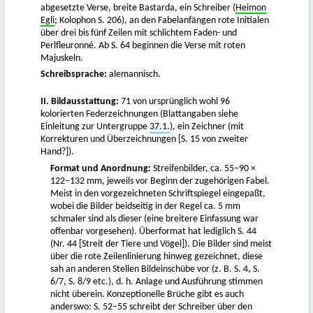
abgesetzte Verse, breite Bastarda, ein Schreiber (
Heimon
Egli
; Kolophon S. 206), an den Fabelanfängen rote Initialen
über drei bis fünf Zeilen mit schlichtem Faden- und
Perlfleuronné. Ab S. 64 beginnen die Verse mit roten
Majuskeln.
Schreibsprache:
alemannisch.
II. Bildausstattung:
71 von ursprünglich wohl 96
kolorierten Federzeichnungen (Blattangaben siehe
Einleitung zur Untergruppe
37.1.
), ein Zeichner (mit
Korrekturen und Überzeichnungen [S. 15 von zweiter
Hand?]).
Format und Anordnung:
Streifenbilder, ca. 55–90 ×
122–132 mm, jeweils vor Beginn der zugehörigen Fabel.
Meist in den vorgezeichneten Schriftspiegel eingepaßt,
wobei die Bilder beidseitig in der Regel ca. 5 mm
schmaler sind als dieser (eine breitere Einfassung war
offenbar vorgesehen). Überformat hat lediglich S. 44
(Nr. 44 [Streit der Tiere und Vögel]). Die Bilder sind meist
über die rote Zeilenlinierung hinweg gezeichnet, diese
sah an anderen Stellen Bildeinschübe vor (z. B. S. 4, S.
6/7, S. 8/9 etc.), d. h. Anlage und Ausführung stimmen
nicht überein. Konzeptionelle Brüche gibt es auch
anderswo: S. 52–55 schreibt der Schreiber über den