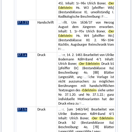
45). Inhalt: 1r–96v Ulrich Boner,
›Der
Edelstein‹
Hs. W3 [pfeiffer: Wb]
(Bestandsklasse II), unvollständig I.
Kodikologische Beschreibung: Pa
37.1.23.
Handschrift
tellt. Um 1636/37 von Herzog
August dem Jüngeren erworben.
Inhalt: 1. 1r–95v Ulrich Boner,
›Der
Edelstein‹
Hs. W4 [pfeiffer: Wc]
(Bestandsklasse III) 2. 96r–104r
Küchlin, Augsburger Reimchronik Vom
He
37.1.a.
Druck
ter, 14. 2. 1461 Bearbeitet von Ulrike
Bodemann KdiH-Band 4/1 Inhalt:
Ulrich Boner,
›Der Edelstein‹
Druck b1
[pfeiffer Dr] (Bestandsklasse IIa)
Beschreibung: 4o, [88] Blätter
(ungezählt, unge
tliche Vorlage ist
nicht auszumachen; zu möglichen
Berührungen mit handschriftlichen
Textzeugen des
›Edelstein‹
siehe unter
Nr. 37.1.20. und Nr. 37.1.22.; ganz
individuelle Motivvarianten hat der
Druck etwa zu N
37.1.b.
Druck
er, [um 1463/64] Bearbeitet von
Ulrike Bodemann KdiH-Band 4/1
Inhalt: Ulrich Boner,
›Der Edelstein‹
Druck b2 (Bestandsklasse IIa)
Beschreibung: 4o, [78] Blätter
(ungezählt, ungezählte Lagen: