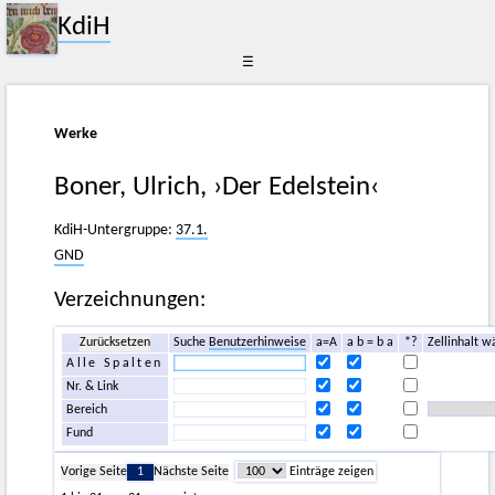
KdiH
☰
Werke
Boner, Ulrich, ›Der Edelstein‹
KdiH-Untergruppe:
37.1.
GND
Verzeichnungen:
Zurücksetzen
Suche
Benutzerhinweise
a=A
a b = b a
*?
Zellinhalt w
Alle Spalten
Nr. & Link
Bereich
Fund
Vorige Seite
1
Nächste Seite
Einträge zeigen