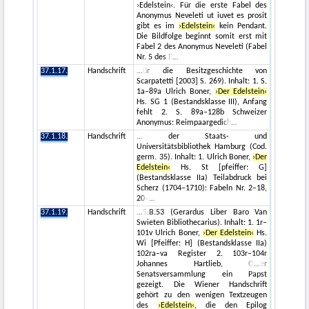
›Edelstein‹. Für die erste Fabel des
Anonymus Neveleti ut iuvet es prosit
gibt es im
›Edelstein‹
kein Pendant.
Die Bildfolge beginnt somit erst mit
Fabel 2 des Anonymus Neveleti (Fabel
Nr. 5 des E
37.1.17.
Handschrift
ür die Besitzgeschichte von
Scarpatetti [2003] S. 269). Inhalt: 1. S.
1a–89a Ulrich Boner,
›Der Edelstein‹
Hs. SG 1 (Bestandsklasse III), Anfang
fehlt 2. S. 89a–128b Schweizer
Anonymus: Reimpaargedich
37.1.18.
Handschrift
der Staats- und
Universitätsbibliothek Hamburg (Cod.
germ. 35). Inhalt: 1. Ulrich Boner,
›Der
Edelstein‹
Hs. St [pfeiffer: G]
(Bestandsklasse IIa) Teilabdruck bei
Scherz (1704–1710): Fabeln Nr. 2–18,
20–
37.1.19.
Handschrift
S.B.53 (Gerardus Liber Baro Van
Swieten Bibliothecarius). Inhalt: 1. 1r–
101v Ulrich Boner,
›Der Edelstein‹
Hs.
Wi [Pfeiffer: H] (Bestandsklasse IIa)
102ra–va Register 2. 103r–104r
Johannes Hartlieb, O
er
Senatsversammlung ein Papst
gezeigt. Die Wiener Handschrift
gehört zu den wenigen Textzeugen
des
›Edelstein‹
, die den Epilog