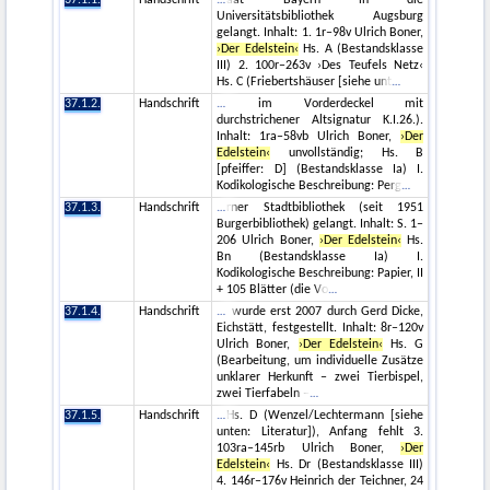
37.1.1.
Handschrift
aat Bayern in die
Universitätsbibliothek Augsburg
gelangt. Inhalt: 1. 1r–98v Ulrich Boner,
›Der Edelstein‹
Hs. A (Bestandsklasse
III) 2. 100r–263v ›Des Teufels Netz‹
Hs. C (Friebertshäuser [siehe unt
37.1.2.
Handschrift
im Vorderdeckel mit
durchstrichener Altsignatur K.I.26.).
Inhalt: 1ra–58vb Ulrich Boner,
›Der
Edelstein‹
unvollständig; Hs. B
[pfeiffer: D] (Bestandsklasse Ia) I.
Kodikologische Beschreibung: Perg
37.1.3.
Handschrift
rner Stadtbibliothek (seit 1951
Burgerbibliothek) gelangt. Inhalt: S. 1–
206 Ulrich Boner,
›Der Edelstein‹
Hs.
Bn (Bestandsklasse Ia) I.
Kodikologische Beschreibung: Papier, II
+ 105 Blätter (die Vo
37.1.4.
Handschrift
wurde erst 2007 durch Gerd Dicke,
Eichstätt, festgestellt. Inhalt: 8r–120v
Ulrich Boner,
›Der Edelstein‹
Hs. G
(Bearbeitung, um individuelle Zusätze
unklarer Herkunft – zwei Tierbispel,
zwei Tierfabeln –
37.1.5.
Handschrift
Hs. D (Wenzel/Lechtermann [siehe
unten: Literatur]), Anfang fehlt 3.
103ra–145rb Ulrich Boner,
›Der
Edelstein‹
Hs. Dr (Bestandsklasse III)
4. 146r–176v Heinrich der Teichner, 24