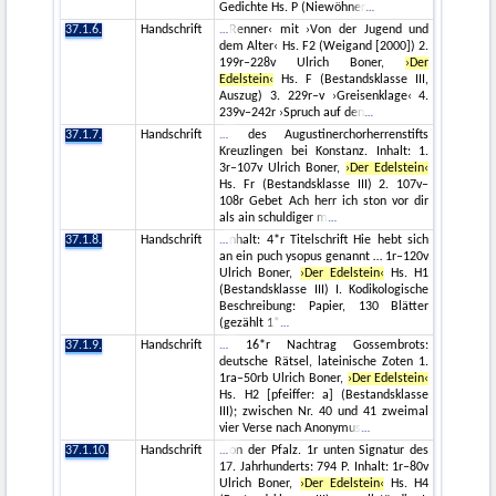
Gedichte Hs. P (Niewöhner
37.1.6.
Handschrift
Renner‹ mit ›Von der Jugend und
dem Alter‹ Hs. F2 (Weigand [2000]) 2.
199r–228v Ulrich Boner,
›Der
Edelstein‹
Hs. F (Bestandsklasse III,
Auszug) 3. 229r–v ›Greisenklage‹ 4.
239v–242r ›Spruch auf den
37.1.7.
Handschrift
des Augustinerchorherrenstifts
Kreuzlingen bei Konstanz. Inhalt: 1.
3r–107v Ulrich Boner,
›Der Edelstein‹
Hs. Fr (Bestandsklasse III) 2. 107v–
108r Gebet Ach herr ich ston vor dir
als ain schuldiger m
37.1.8.
Handschrift
nhalt: 4*r Titelschrift Hie hebt sich
an ein puch ysopus genannt … 1r–120v
Ulrich Boner,
›Der Edelstein‹
Hs. H1
(Bestandsklasse III) I. Kodikologische
Beschreibung: Papier, 130 Blätter
(gezählt 1*
37.1.9.
Handschrift
16*r Nachtrag Gossembrots:
deutsche Rätsel, lateinische Zoten 1.
1ra–50rb Ulrich Boner,
›Der Edelstein‹
Hs. H2 [pfeiffer: a] (Bestandsklasse
III); zwischen Nr. 40 und 41 zweimal
vier Verse nach Anonymus
37.1.10.
Handschrift
on der Pfalz. 1r unten Signatur des
17. Jahrhunderts: 794 P. Inhalt: 1r–80v
Ulrich Boner,
›Der Edelstein‹
Hs. H4