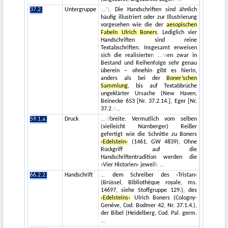
37.2.
Untergruppe
f). Die Handschriften sind ähnlich
häufig illustriert oder zur Illustrierung
vorgesehen wie die der
aesopischen
Fabeln Ulrich Boners
. Lediglich vier
Handschriften sind reine
Textabschriften. Insgesamt erweisen
sich die realisierten
men zwar in
Bestand und Reihenfolge sehr genau
überein – ohnehin gibt es hierin,
anders als bei der
Boner’schen
Sammlung
, bis auf Textabbrüche
ungeklärter Ursache (New Haven,
Beinecke 653 [Nr. 37.2.14.], Eger [Nr.
37.2.4
59.1.a.
Druck
elbreite. Vermutlich vom selben
(vielleicht Nürnberger) Reißer
gefertigt wie die Schnitte zu Boners
›Edelstein‹
(1461, GW 4839). Ohne
Rückgriff auf die
Handschriftentradition werden die
›Vier Historien‹ jeweils
66.2.2.
Handschrift
dem Schreiber des ›Tristan‹
(Brüssel, Bibliothèque royale, ms.
14697, siehe Stoffgruppe 129.), des
›Edelsteins‹
Ulrich Boners (Cologny-
Genève, Cod. Bodmer 42, Nr. 37.1.4.),
der Bibel (Heidelberg, Cod. Pal. germ.