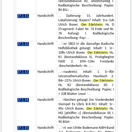
(Bestandsklasse III), unvollständig I.
Kodikologische Beschreibung: Papier,
84 Blätt
37.1.11.
Handschrift
Datierung: 15. Jahrhundert.
Lokalisierung: Bayern? Inhalt: 1ra–1vb
Ulrich Boner,
›Der Edelstein‹
Hs. D
(Fragment: Fabel Nr. 74 Ende und Nr.
76 Anfang) I. Kodikologische
Beschreibung: Papie
37.1.12.
Handschrift
tion 1803 in die damalige Badische
Hofbibliothek gelangt. Inhalt: 1. 1r–
108v Ulrich Boner,
›Der Edelstein‹
Hs.
K1 (Bestandsklasse II), Prologbeginn
fehlt 2. 109r–126v Freidanks
›Bescheidenheit‹ Hs. g
37.1.13.
Handschrift
tenaukreis). Inhalt: 1. 1r–80r
Iatromathematisches Hausbuch 2.
84r–237v Ulrich Boner,
›Der Edelstein‹
Hs. K2 (Bestandsklasse III) I.
Kodikologische Beschreibung: Papier, I
+ 238 Blätter (zwei k
37.1.14.
Handschrift
München gelangt (im Vorderdeckel
Stempel Ex Libris B.R.M.). Inhalt: 1r–
90v Ulrich Boner,
›Der Edelstein‹
Hs.
M2 [pfeiffer: c] (Bestandsklasse III) I.
Kodikologische Beschreibung: Papier,
90 Blätte
37.1.15.
Handschrift
itet von Ulrike Bodemann KdiH-Band