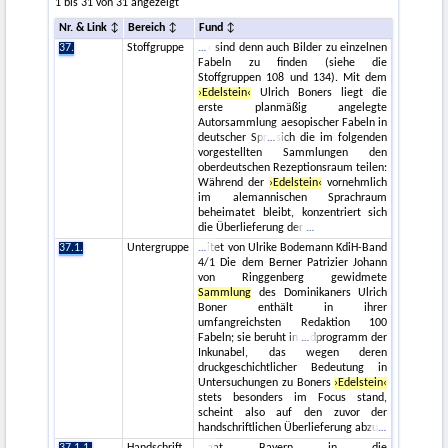
1 bis 31 von 31 angezeigt
Nr. & Link
Bereich
Fund
37.
Stoffgruppe
‹ sind denn auch Bilder zu einzelnen
Fabeln zu finden (siehe die
Stoffgruppen 108 und 134). Mit dem
›Edelstein‹
Ulrich Boners liegt die
erste planmäßig angelegte
Autorsammlung aesopischer Fabeln in
deutscher Spr
sich die im folgenden
vorgestellten Sammlungen den
oberdeutschen Rezeptionsraum teilen:
Während der
›Edelstein‹
vornehmlich
im alemannischen Sprachraum
beheimatet bleibt, konzentriert sich
die Überlieferung der
37.1.
Untergruppe
itet von Ulrike Bodemann KdiH-Band
4/1 Die dem Berner Patrizier Johann
von Ringgenberg gewidmete
Sammlung
des Dominikaners Ulrich
Boner enthält in ihrer
umfangreichsten Redaktion 100
Fabeln; sie beruht in
dprogramm der
Inkunabel, das wegen deren
druckgeschichtlicher Bedeutung in
Untersuchungen zu Boners
›Edelstein‹
stets besonders im Focus stand,
scheint also auf den zuvor der
handschriftlichen Überlieferung abzu