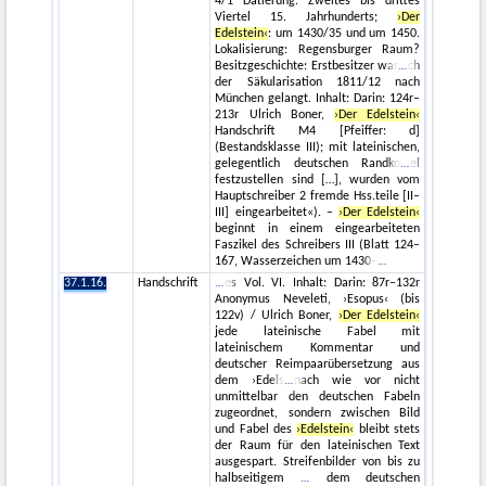
4/1 Datierung: Zweites bis drittes
Viertel 15. Jahrhunderts;
›Der
Edelstein‹
: um 1430/35 und um 1450.
Lokalisierung: Regensburger Raum?
Besitzgeschichte: Erstbesitzer war
ch
der Säkularisation 1811/12 nach
München gelangt. Inhalt: Darin: 124r–
213r Ulrich Boner,
›Der Edelstein‹
Handschrift M4 [Pfeiffer: d]
(Bestandsklasse III); mit lateinischen,
gelegentlich deutschen Randko
el
festzustellen sind […], wurden vom
Hauptschreiber 2 fremde Hss.teile [II–
III] eingearbeitet«). –
›Der Edelstein‹
beginnt in einem eingearbeiteten
Faszikel des Schreibers III (Blatt 124–
167, Wasserzeichen um 1430–
37.1.16.
Handschrift
es Vol. VI. Inhalt: Darin: 87r–132r
Anonymus Neveleti, ›Esopus‹ (bis
122v) / Ulrich Boner,
›Der Edelstein‹
jede lateinische Fabel mit
lateinischem Kommentar und
deutscher Reimpaarübersetzung aus
dem ›Edels
nach wie vor nicht
unmittelbar den deutschen Fabeln
zugeordnet, sondern zwischen Bild
und Fabel des
›Edelstein‹
bleibt stets
der Raum für den lateinischen Text
ausgespart. Streifenbilder von bis zu
halbseitigem
dem deutschen