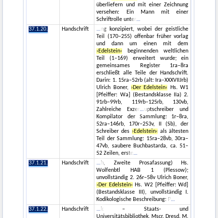
überliefern und mit einer Zeichnung
versehen: Ein Mann mit einer
Schriftrolle unter
37.1.20.
Handschrift
ng konzipiert, wobei der geistliche
Teil (170–255) offenbar früher vorlag
und dann um einen mit dem
›Edelstein‹
beginnenden weltlichen
Teil (1–169) erweitert wurde; ein
gemeinsames Register 1ra–8ra
erschließt alle Teile der Handschrift.
Darin: 1. 15ra–52rb (alt: Ira–XXXVIIJrb)
Ulrich Boner,
›Der Edelstein‹
Hs. W1
[Pfeiffer: Wa] (Bestandsklasse IIa) 2.
91rb–99rb, 119rb–125rb, 130vb,
Zahlreiche Exzer
uptschreiber und
Kompilator der Sammlung: 1r–8ra,
52ra–146rb, 170r–253v, II (Sb), der
Schreiber des
›Edelstein‹
als ältesten
Teil der Sammlung: 15ra–28vb, 30ra–
47vb, saubere Buchbastarda, ca. 51–
52 Zeilen, erste
37.1.21.
Handschrift
h, Zweite Prosafassung) Hs.
Wolfenbtl HAB 1 (Plessow);
unvollständig 2. 26r–58v Ulrich Boner,
›Der Edelstein‹
Hs. W2 [Pfeiffer: Wd]
(Bestandsklasse III), unvollständig I.
Kodikologische Beschreibung: P
37.1.22.
Handschrift
k – Staats- und
Universitätsbibliothek, Mscr. Dresd. M.