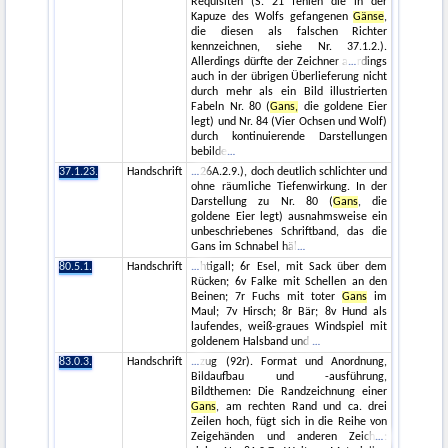
Requisiten (S. 21 fehlen die in der
Kapuze des Wolfs gefangenen
Gänse
,
die diesen als falschen Richter
kennzeichnen, siehe Nr. 37.1.2.).
Allerdings dürfte der Zeichner a
rdings
auch in der übrigen Überlieferung nicht
durch mehr als ein Bild illustrierten
Fabeln Nr. 80 (
Gans,
die goldene Eier
legt) und Nr. 84 (Vier Ochsen und Wolf)
durch kontinuierende Darstellungen
bebilde
37.1.23.
Handschrift
26A.2.9.), doch deutlich schlichter und
ohne räumliche Tiefenwirkung. In der
Darstellung zu Nr. 80 (
Gans
, die
goldene Eier legt) ausnahmsweise ein
unbeschriebenes Schriftband, das die
Gans im Schnabel häl
80.5.1.
Handschrift
htigall; 6r Esel, mit Sack über dem
Rücken; 6v Falke mit Schellen an den
Beinen; 7r Fuchs mit toter
Gans
im
Maul; 7v Hirsch; 8r Bär; 8v Hund als
laufendes, weiß-graues Windspiel mit
goldenem Halsband und
83.0.3.
Handschrift
zug (92r). Format und Anordnung,
Bildaufbau und -ausführung,
Bildthemen: Die Randzeichnung einer
Gans
, am rechten Rand und ca. drei
Zeilen hoch, fügt sich in die Reihe von
Zeigehänden und anderen Zeich
: