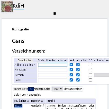
KdiH
☰
Ikonografie
Gans
Verzeichnungen:
Zurücksetzen
Suche
Benutzerhinweise
a=A
a b = b a
*?
Zellinhalt w
Alle Spalten
Nr. & Link
Bereich
Fund
Vorige Seite
1
Nächste Seite
Einträge zeigen
1 bis 4 von 4 angezeigt
Nr. & Link
Bereich
Fund
37.1.3.
Handschrift
Selten fehlen Assistenzfiguren oder