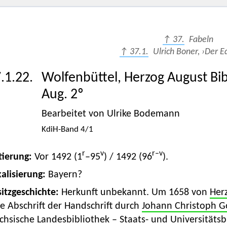
↑ 37.
Fabeln
↑ 37.1.
Ulrich Boner, ›Der Ed
.1.22.
Wolfenbüttel, Herzog August Bib
Aug. 2º
Bearbeitet von Ulrike Bodemann
KdiH-Band 4/1
r
v
r–v
tierung:
Vor 1492 (1
–95
) / 1492 (96
).
alisierung:
Bayern?
itzgeschichte:
Herkunft unbekannt. Um 1658 von
Her
e Abschrift der Handschrift durch
Johann Christoph G
chsische Landesbibliothek – Staats- und Universitätsbi