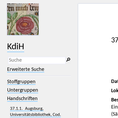
37
KdiH
🔎︎
_
(der Unterstrich) ist Platzhalter für
Erweiterte Suche
genau ein Zeichen.
%
(das Prozentzeichen) ist Platzhalter
Da
Stoffgruppen
für kein, ein oder mehr als ein
Zeichen.
Untergruppen
Lok
Handschriften
Bes
Ein
37.1.1. Augsburg,
(Sä
Universitätsbibliothek, Cod.