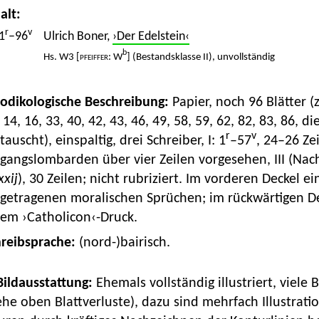
alt:
r
v
1
–96
Ulrich Boner,
›Der Edelstein‹
b
Hs. W3
[pfeiffer
: W
] (Bestandsklasse II), unvollständig
Kodikologische Beschreibung:
Papier, noch 96 Blätter (
 14, 16, 33, 40, 42, 43, 46, 49, 58, 59, 62, 82, 83, 86,
r
v
tauscht), einspaltig, drei Schreiber, I: 1
–57
, 24–26 Zei
gangslombarden über vier Zeilen vorgesehen, III (Nach
xxij
), 30 Zeilen; nicht rubriziert. Im vorderen Deckel 
getragenen moralischen Sprüchen; im rückwärtigen Dec
nem ›Catholicon‹-Druck.
hreibsprache:
(nord-)bairisch.
 Bildausstattung:
Ehemals vollständig illustriert, viele 
ehe oben Blattverluste), dazu sind mehrfach Illustrat