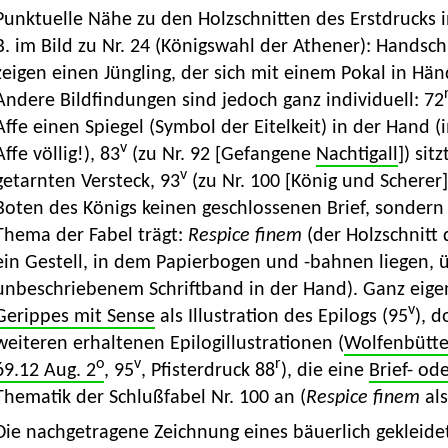
Punktuelle Nähe zu den Holzschnitten des Erstdrucks
B. im Bild zu Nr. 24 (Königswahl der Athener): Handschr
zeigen einen Jüngling, der sich mit einem Pokal in 
Andere Bildfindungen sind jedoch ganz individuell: 72
Affe einen Spiegel (Symbol der Eitelkeit) in der Hand (
v
Affe völlig!), 83
(zu Nr. 92 [Gefangene
Nachtigall
]) sit
v
getarnten Versteck, 93
(zu Nr. 100 [König und Scherer
Boten des Königs keinen geschlossenen Brief, sondern e
Thema der Fabel trägt:
Respice finem
(der Holzschnitt 
ein Gestell, in dem Papierbogen und -bahnen liegen, üb
unbeschriebenem Schriftband in der Hand). Ganz eigen
v
Gerippes mit Sense
als Illustration des Epilogs (95
), d
weiteren erhaltenen Epilogillustrationen (
Wolfenbüttel
o
v
r
69.12 Aug. 2
, 95
, Pfisterdruck 88
), die eine
Brief- od
Thematik der Schlußfabel Nr. 100 an (
Respice finem
als
Die nachgetragene Zeichnung eines bäuerlich gekleid