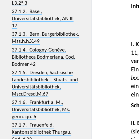
I.3.2º 3
Inh
37.1.2. Basel,
Universitätsbibliothek, AN III
17
37.1.3. Bern, Burgerbibliothek,
Mss.h.h.X.49
I. 
37.1.4. Cologny-Genève,
11,
Bibliotheca Bodmeriana, Cod.
ver
Bodmer 42
Ein
37.1.5. Dresden, Sächsische
lxx
Landesbibliothek – Staats- und
ein
Universitätsbibliothek,
Mscr.Dresd.M.67
ei
37.1.6. Frankfurt a. M.,
Sc
Universitätsbibliothek, Ms.
germ. qu. 6
II.
37.1.7. Frauenfeld,
(si
Kantonsbibliothek Thurgau,