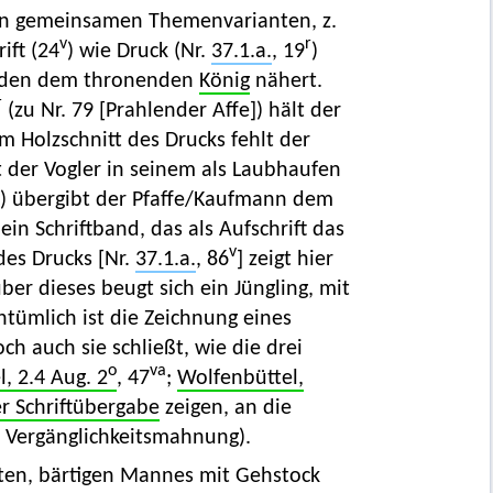
 in gemeinsamen Themenvarianten, z.
v
r
ift (24
) wie Druck (Nr.
37.1.a.
, 19
)
Händen dem thronenden
König
nähert.
r
(zu Nr. 79 [Prahlender Affe]) hält der
im Holzschnitt des Drucks fehlt der
zt der Vogler in seinem als Laubhaufen
]) übergibt der Pfaffe/Kaufmann dem
in Schriftband, das als Aufschrift das
v
des Drucks [Nr.
37.1.a.
, 86
] zeigt hier
er dieses beugt sich ein Jüngling, mit
tümlich ist die Zeichnung eines
och auch sie schließt, wie die drei
o
va
, 2.4 Aug. 2
, 47
;
Wolfenbüttel,
er Schriftübergabe
zeigen, an die
 Vergänglichkeitsmahnung).
eten, bärtigen Mannes mit Gehstock