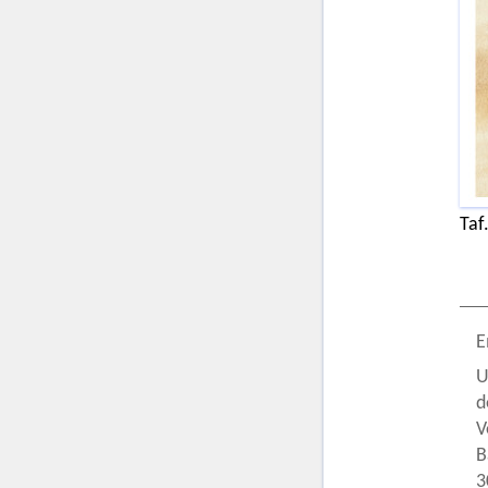
Taf.
E
U
d
V
B
3