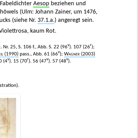
 Fabeldichter
Aesop
beziehen und
nhöwels (Ulm: Johann Zainer, um 1476,
ucks (siehe Nr.
37.1.a.
) angeregt sein.
Violettrosa, kaum Rot.
v
r
. Nr. 25, S. 106 f., Abb. S. 22 (96
). 107 (26
);
v
il
(1990)
pass., Abb. 61 (66
);
Wagner
(2003)
v
r
v
v
0 (4
). 15 (70
). 56 (47
). 57 (48
).
stration).