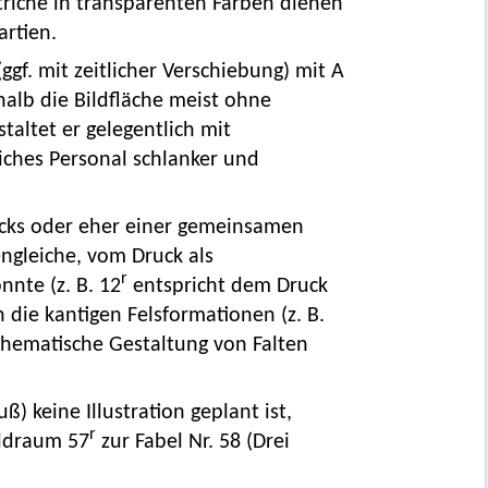
striche in transparenten Farben dienen
artien.
ggf. mit zeitlicher Verschiebung) mit A
shalb die Bildfläche meist ohne
taltet er gelegentlich mit
liches Personal schlanker und
ucks oder eher einer gemeinsamen
engleiche, vom Druck als
r
nte (z. B. 12
entspricht dem Druck
 die kantigen Felsformationen (z. B.
schematische Gestaltung von Falten
) keine Illustration geplant ist,
r
Bildraum 57
zur Fabel Nr. 58 (Drei