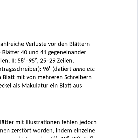
zahlreiche Verluste vor den Blättern
 die Blätter 40 und 41 gegeneinander
r
v
len, II: 58
–95
, 25–29 Zeilen,
r
tragsschreiber): 96
(datiert
anno etc
ein Blatt mit von mehreren Schreibern
kel als Makulatur ein Blatt aus
Blätter mit Illustrationen fehlen jedoch
ionen zerstört worden, indem einzelne
r
v
v
v