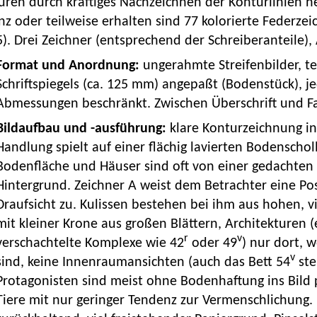
uren durch kräftiges Nachzeichnen der Konturlinien h
z oder teilweise erhalten sind 77 kolorierte Federze
). Drei Zeichner (entsprechend der Schreiberanteile), 
Format und Anordnung:
ungerahmte Streifenbilder, te
Schriftspiegels (ca. 125 mm) angepaßt (Bodenstück), j
Abmessungen beschränkt. Zwischen Überschrift und Fa
Bildaufbau und -ausführung:
klare Konturzeichnung in
Handlung spielt auf einer flächig lavierten Bodenschol
Bodenfläche und Häuser sind oft von einer gedachten
Hintergrund. Zeichner A weist dem Betrachter eine Posi
Draufsicht zu. Kulissen bestehen bei ihm aus hohen, v
mit kleiner Krone aus großen Blättern, Architekturen 
r
v
verschachtelte Komplexe wie 42
oder 49
) nur dort, 
v
sind, keine Innenraumansichten (auch das Bett 54
ste
Protagonisten sind meist ohne Bodenhaftung ins Bild pl
Tiere mit nur geringer Tendenz zur Vermenschlichung. 