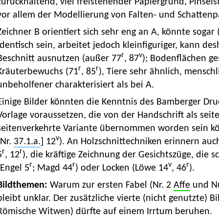
zurückhaltend, viel freistehender Papiergrund, Pinsel
vor allem der Modellierung von Falten- und Schattenp
Zeichner B orientiert sich sehr eng an A, könnte sogar (
identisch sein, arbeitet jedoch kleinfiguriger, kann de
r
v
Beschnitt ausnutzen (außer 77
, 87
); Bodenflächen ges
r
r
Kräuterbewuchs (71
, 85
), Tiere sehr ähnlich, mensch
unbeholfener charakterisiert als bei A.
Einige Bilder könnten die Kenntnis des Bamberger Dr
Vorlage voraussetzen, die von der Handschrift als seit
seitenverkehrte Variante übernommen worden sein kön
v
[Nr.
37.1.a.
] 12
). An Holzschnittechniken erinnern auch
r
r
5
, 12
), die kräftige Zeichnung der Gesichtszüge, die 
r
r
v
r
(Engel 5
; Magd 44
) oder Locken (Löwe 14
, 46
).
Bildthemen:
Warum zur ersten Fabel (Nr. 2
Affe
und Nuß
bleibt unklar. Der zusätzliche vierte (nicht genutzte) 
Römische Witwen) dürfte auf einem Irrtum beruhen.