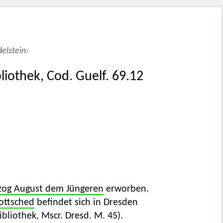
elstein‹
liothek, Cod. Guelf. 69.12
zog August dem Jüngeren
erworben.
ottsched
befindet sich in Dresden
bliothek, Mscr. Dresd. M. 45).