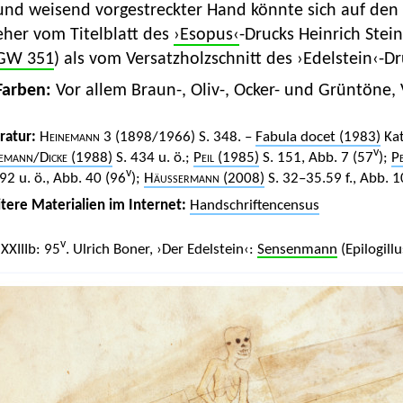
und weisend vorgestreckter Hand könnte sich auf den
eher vom Titelblatt des
›Esopus‹
-Drucks Heinrich Stei
GW 351
) als vom Versatzholzschnitt des ›Edelstein‹-Dr
Farben:
Vor allem Braun-, Oliv-, Ocker- und Grüntöne, 
eratur:
Heinemann
3 (1898/1966) S. 348. –
Fabula docet (1983)
Kat
v
emann
/
Dicke
(1988)
S. 434 u. ö.;
Peil
(1985)
S. 151, Abb. 7 (57
);
Pe
v
392 u. ö., Abb. 40 (96
);
Häussermann
(2008)
S. 32–35.59 f., Abb. 1
tere Materialien im Internet:
Handschriftencensus
v
 XXIIIb: 95
. Ulrich Boner, ›Der Edelstein‹:
Sensenmann
(Epilogillu