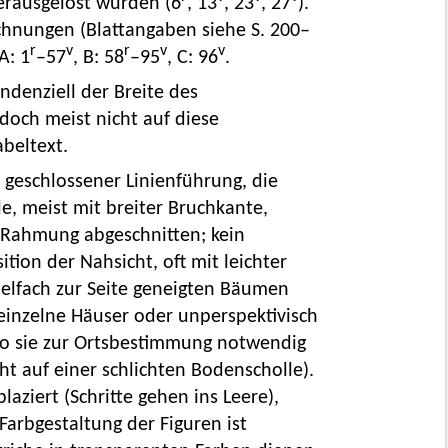
erausgelöst wurden (6
, 13
, 23
, 27
).
ichnungen (Blattangaben siehe S. 200–
r
v
r
v
v
A: 1
–57
, B: 58
–95
, C: 96
.
ndenziell der Breite des
edoch meist nicht auf diese
beltext.
 geschlossener Linienführung, die
le, meist mit breiter Bruchkante,
 Rahmung abgeschnitten; kein
tion der Nahsicht, oft mit leichter
ielfach zur Seite geneigten Bäumen
(einzelne Häuser oder unperspektivisch
wo sie zur Ortsbestimmung notwendig
ht auf einer schlichten Bodenscholle).
aziert (Schritte gehen ins Leere),
Farbgestaltung der Figuren ist