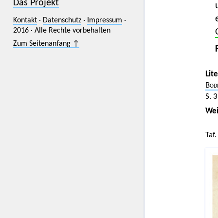
Das Projekt
Kontakt
·
Datenschutz
·
Impressum
·
2016 · Alle Rechte vorbehalten
Zum Seitenanfang ↑
Lit
Bod
S. 
Wei
Taf.