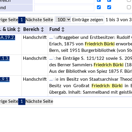
reich
und
rige Seite
1
Nächste Seite
Einträge zeigen
1 bis 3 von 3
. & Link
Bereich
Fund
A.19.2.
Handschrift
Auftraggeber und Erstbesitzer: Rudolf 
Erlach, 1875 von
Friedrich Bürki
erworben
Bern, seit 1951 Burgerbibliothek (von St
.1.3.
Handschrift
iche Einträge S. 121/122 sowie S. 20
des Berner Sammlers
Friedrich Bürki
(18
Aus der Bibliothek von Spiez 1875 F. Bürk
.9.1.
Handschrift
sie im Besitz von Staatsarchivar Theo
Besitz von Großrat
Friedrich Bürki
in B
übergab. Inhalt: Sammelband mit geistli
rige Seite
1
Nächste Seite