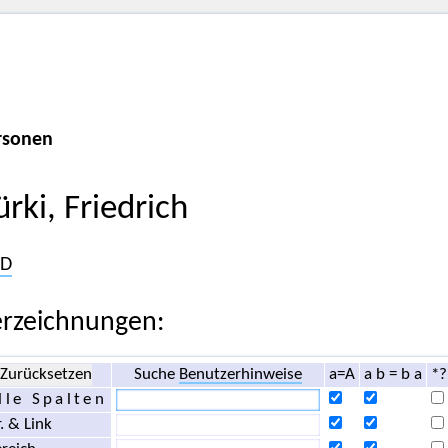
rsonen
ürki, Friedrich
D
rzeichnungen:
Zurücksetzen
Suche
Benutzerhinweise
a=A
a b = b a
*?
lle Spalten
. & Link