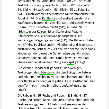
v
v
des Bildes Nr. 55 (Wolf und Fuchs), Blatt 76
–79
ist die
Text-Bildzuordnung verrutscht (Bild Nr. 82 zu Fabel Nr.
84, Bild Nr. 84 zu Fabel Nr. 85, Bild Nr. 85 zu Fabel Nr.
86). – Hinzu kommen thematische Mißverständnisse: Zu
Fabel Nr. 74 (Drei
Kaufleute
als Gesellen) werden drei
Kaufleute schlafend dargestellt, während sich ein vierter
r
(!) am Brot zu schaffen macht (64
); zu Fabel Nr. 87
(
Edelstein
des
Kaisers
) ist an Stelle einer Waage
(üblicherweise als Pendelwaage dargestellt) ein
r
vierrädriger Wagen gezeichnet (81
). Die Bilder zu Fabel
Nr. 97 (Kind Papirius) und Nr. 98 (Bischof und Erzpriester)
dürften vertauscht sein: Zur Fabel von der Weisheit eines
Kindes, mit der dieses die Geheimnisse des römischen
Senats vor der Neugier der Frauen bewahrt, wird an
Stelle einer Senatsversammlung ein
Papst
gezeigt.
Die Wiener Handschrift gehört zu den wenigen
Textzeugen des
›Edelstein‹
, die den Epilog überliefern
und mit einer Zeichnung versehen: Ein Mann mit einer
Schriftrolle unter dem Arm geht auf ein Stadttor zu; über
dem Tor Inschrift des Schreibers
bedengh daz ende
v
(100
).
Die Fabeln Nr. 18 (Fuchs und Rabe, mit Bild), Nr. 37
(Fuchs und Storch, ohne Bild) und Nr. 48 (Fieber und Floh,
Textbeginn, ggf. mit Bild, fehlt) sind gegenüber der
üblichen Textfolge anders, nämlich zusammen nach