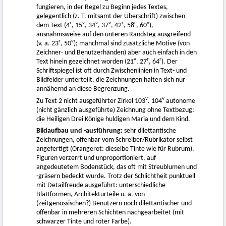
fungieren, in der Regel zu Beginn jedes Textes,
gelegentlich (z. T. mitsamt der Überschrift) zwischen
r
v
v
v
r
r
v
dem Text (4
, 15
, 34
, 37
, 42
, 58
, 60
),
ausnahmsweise auf den unteren Randsteg ausgreifend
r
v
(v. a. 23
, 50
); manchmal sind zusätzliche Motive (von
Zeichner- und Benutzerhänden) aber auch einfach in den
v
r
r
Text hinein gezeichnet worden (21
, 27
, 64
). Der
Schriftspiegel ist oft durch Zwischenlinien in Text- und
Bildfelder unterteilt, die Zeichnungen halten sich nur
annähernd an diese Begrenzung.
v
v
Zu Text 2 nicht ausgeführter Zirkel 103
. 104
autonome
(nicht gänzlich ausgeführte) Zeichnung ohne Textbezug:
die Heiligen Drei Könige huldigen Maria und dem Kind.
Bildaufbau und -ausführung:
sehr dilettantische
Zeichnungen, offenbar vom Schreiber/Rubrikator selbst
angefertigt (Orangerot: dieselbe Tinte wie für Rubrum).
Figuren verzerrt und unproportioniert, auf
angedeutetem Bodenstück, das oft mit Streublumen und
-gräsern bedeckt wurde. Trotz der Schlichtheit punktuell
mit Detailfreude ausgeführt: unterschiedliche
Blattformen, Architekturteile u. a. von
(zeitgenössischen?) Benutzern noch dilettantischer und
offenbar in mehreren Schichten nachgearbeitet (mit
schwarzer Tinte und roter Farbe).