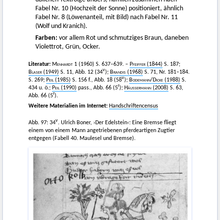
Fabel Nr. 10 (Hochzeit der Sonne) positioniert, ähnlich
Fabel Nr. 8 (Löwenanteil, mit Bild) nach Fabel Nr. 11
(Wolf und Kranich).
Farben:
vor allem Rot und schmutziges Braun, daneben
Violettrot, Grün, Ocker.
Literatur:
Menhardt
1 (1960) S. 637–639. –
Pfeiffer
(1844)
S. 187;
v
Blaser
(1949)
S. 11, Abb. 12 (34
);
Brandis
(1968)
S. 71, Nr. 181–184.
v
S. 269;
Peil
(1985)
S. 156 f., Abb. 18 (58
);
Bodemann
/
Dicke
(1988)
S.
r
434 u. ö.;
Peil
(1990)
pass., Abb. 66 (5
);
Häussermann
(2008)
S. 63,
r
Abb. 66 (5
).
Weitere Materialien im Internet:
Handschriftencensus
v
Abb. 97: 34
. Ulrich Boner, ›Der Edelstein‹: Eine Bremse fliegt
einem von einem Mann angetriebenen pferdeartigen Zugtier
entgegen (Fabell 40. Maulesel und Bremse).