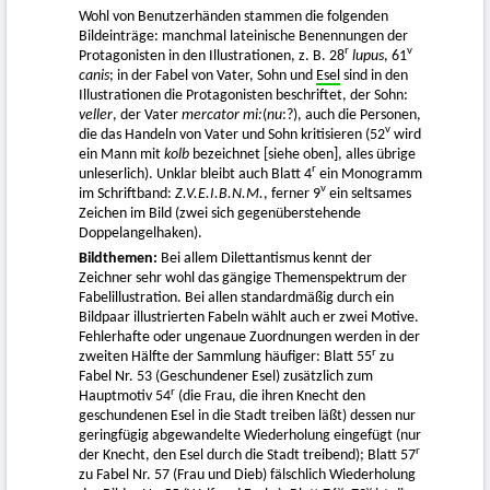
Wohl von Benutzerhänden stammen die folgenden
Bildeinträge: manchmal lateinische Benennungen der
r
v
Protagonisten in den Illustrationen, z. B. 28
lupus
, 61
canis
; in der Fabel von Vater, Sohn und
Esel
sind in den
Illustrationen die Protagonisten beschriftet, der Sohn:
veller
, der Vater
mercator mi:
(
nu
:?), auch die Personen,
v
die das Handeln von Vater und Sohn kritisieren (52
wird
ein Mann mit
kolb
bezeichnet [siehe oben], alles übrige
r
unleserlich). Unklar bleibt auch Blatt 4
ein Monogramm
v
im Schriftband:
Z.V.E.I.B.N.M.
, ferner 9
ein seltsames
Zeichen im Bild (zwei sich gegenüberstehende
Doppelangelhaken).
Bildthemen:
Bei allem Dilettantismus kennt der
Zeichner sehr wohl das gängige Themenspektrum der
Fabelillustration. Bei allen standardmäßig durch ein
Bildpaar illustrierten Fabeln wählt auch er zwei Motive.
Fehlerhafte oder ungenaue Zuordnungen werden in der
r
zweiten Hälfte der Sammlung häufiger: Blatt 55
zu
Fabel Nr. 53 (Geschundener Esel) zusätzlich zum
r
Hauptmotiv 54
(die Frau, die ihren Knecht den
geschundenen Esel in die Stadt treiben läßt) dessen nur
geringfügig abgewandelte Wiederholung eingefügt (nur
r
der Knecht, den Esel durch die Stadt treibend); Blatt 57
zu Fabel Nr. 57 (Frau und Dieb) fälschlich Wiederholung