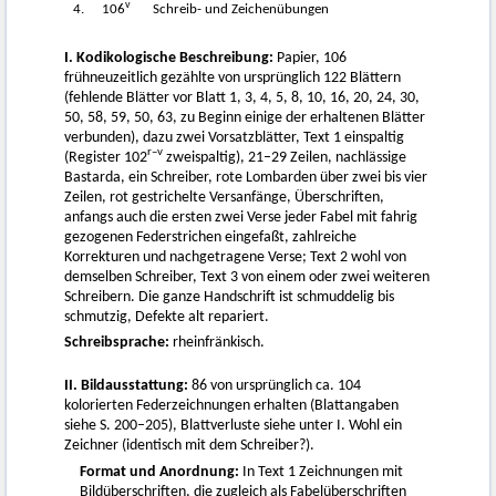
v
4.
106
Schreib- und Zeichenübungen
I. Kodikologische Beschreibung:
Papier, 106
frühneuzeitlich gezählte von ursprünglich 122 Blättern
(fehlende Blätter vor Blatt 1, 3, 4, 5, 8, 10, 16, 20, 24, 30,
50, 58, 59, 50, 63, zu Beginn einige der erhaltenen Blätter
verbunden), dazu zwei Vorsatzblätter, Text 1 einspaltig
r–v
(Register 102
zweispaltig), 21–29 Zeilen, nachlässige
Bastarda, ein Schreiber, rote Lombarden über zwei bis vier
Zeilen, rot gestrichelte Versanfänge, Überschriften,
anfangs auch die ersten zwei Verse jeder Fabel mit fahrig
gezogenen Federstrichen eingefaßt, zahlreiche
Korrekturen und nachgetragene Verse; Text 2 wohl von
demselben Schreiber, Text 3 von einem oder zwei weiteren
Schreibern. Die ganze Handschrift ist schmuddelig bis
schmutzig, Defekte alt repariert.
Schreibsprache:
rheinfränkisch.
II. Bildausstattung:
86 von ursprünglich ca. 104
kolorierten Federzeichnungen erhalten (Blattangaben
siehe S. 200–205), Blattverluste siehe unter I. Wohl ein
Zeichner (identisch mit dem Schreiber?).
Format und Anordnung:
In Text 1 Zeichnungen mit
Bildüberschriften, die zugleich als Fabelüberschriften