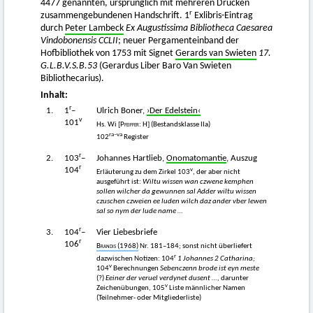
4477 genannten, ursprünglich mit mehreren Drucken
r
zusammengebundenen Handschrift. 1
Exlibris-Eintrag
durch
Peter Lambeck
Ex Augustissima Bibliotheca Caesarea
Vindobonensis CCLII
; neuer Pergamenteinband der
Hofbibliothek von 1753 mit Signet
Gerards van Swieten
17.
G.L.B.V.S.B.53
(Gerardus Liber Baro Van Swieten
Bibliothecarius).
Inhalt:
r
1.
1
–
Ulrich Boner,
›Der Edelstein‹
v
101
Hs. Wi
[Pfeiffer
: H] (Bestandsklasse IIa)
ra–va
102
Register
r
2.
103
–
Johannes Hartlieb,
Onomatomantie
, Auszug
r
104
v
Erläuterung zu dem Zirkel 103
, der aber nicht
ausgeführt ist:
Wiltu wissen wan czwene kemphen
sollen wilcher da gewunnen sal Adder wiltu wissen
czuschen czweien ee luden wilch daz ander vber lewen
sal so nym der lude name …
r
3.
104
–
Vier Liebesbriefe
r
106
Brandis
(1968)
Nr. 181–184; sonst nicht überliefert
r
dazwischen Notizen: 104
1 Johannes 2 Catharina;
v
104
Berechnungen
Sebenczenn brode ist eyn meste
(?)
Eeiner der veruel verdynet dusent …,
darunter
v
Zeichenübungen, 105
Liste männlicher Namen
(Teilnehmer- oder Mitgliederliste)