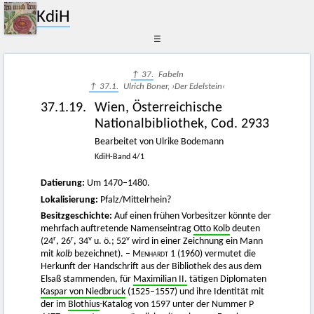
KdiH
☰
↑ 37.
Fabeln
↑ 37.1.
Ulrich Boner, ›Der Edelstein‹
37.1.19.
Wien, Österreichische
Nationalbibliothek, Cod. 2933
Bearbeitet von Ulrike Bodemann
KdiH-Band 4/1
Datierung:
Um 1470–1480.
Lokalisierung:
Pfalz/Mittelrhein?
Besitzgeschichte:
Auf einen frühen Vorbesitzer könnte der
mehrfach auftretende Namenseintrag
Otto Kolb
deuten
r
r
v
v
(24
, 26
, 34
u. ö.; 52
wird in einer Zeichnung ein Mann
mit
kolb
bezeichnet). –
Menhardt
1 (1960) vermutet die
Herkunft der Handschrift aus der Bibliothek des aus dem
Elsaß stammenden, für
Maximilian II.
tätigen Diplomaten
Kaspar von Niedbruck
(1525–1557) und ihre Identität mit
der im
Blothius
-Katalog von 1597 unter der Nummer P