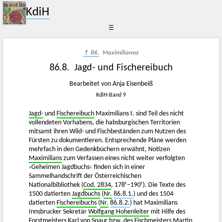
KdiH
☰
↑ 86.
Maximilianea
86.8. Jagd- und Fischereibuch
Bearbeitet von Anja Eisenbeiß
KdiH-Band 9
Jagd-
und
Fischereibuch
Maximilians I. sind Teil des nicht
vollendeten Vorhabens, die habsburgischen Territorien
mitsamt ihren Wild- und Fischbeständen zum Nutzen des
Fürsten zu dokumentieren. Entsprechende Pläne werden
mehrfach in den Gedenkbüchern erwähnt, Notizen
Maximilians
zum Verfassen eines nicht weiter verfolgten
›Geheimen Jagdbuchs‹ finden sich in einer
Sammelhandschrift der Österreichischen
r
r
Nationalbibliothek (
Cod. 2834
, 178
–190
). Die Texte des
1500 datierten
Jagdbuchs
(
Nr.
86.8.1.
) und des 1504
datierten
Fischereibuchs
(
Nr.
86.8.2.
) hat Maximilians
Innsbrucker Sekretär
Wolfgang Hohenleiter
mit Hilfe des
Forstmeisters Karl von Spaur bzw. des Fischmeisters Martin