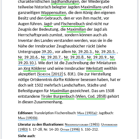
charakteristischen
Jagdhandlungen
, der Wiedergabe
teilweise historisch belegter Jagden
Maximilians
und in
ganzseitigen
Wappensuiten
, die dem König den eigenen
Besitz und den Gebrauch, den er von ihm macht, vor
Augen führen.
Jagd-
und
Fischereibuch
sind nicht nur
Zeugnis der Bedeutung, die
Maximilian
der Jagd als
Herrschaftspraxis zumisst, sondern können auch als
Inventar des Landes verstanden werden, was sie in die
Nähe der Innsbrucker Zeughausbücher rückt (siehe
Untergruppe
39.20.
, vor allem
Nr.
39.20.3.
,
Nr.
39.20.5.
,
Nr.
39.20.6.
,
Nr.
39.20.7.
,
Nr.
39.20.8.
,
Nr.
39.20.9.
,
Nr.
39.20.10.
). Wie dort ist die Zuschreibung der Miniaturen
an
Jörg Kölderer
und seine Innsbrucker
Werkstatt
weithin
akzeptiert (
Scheichl
[2012]
S. 83f.). Die zur Herstellung
nötige Ortskenntnis dürfte Kölderer besessen haben, hat er
doch seit 1502 mehrfach Landschaften, Städte und
Befestigungen für
Maximilian
gezeichnet. Das um 1508
entstandene
Tiroler Burgenbuch
(
Wien, Cod. 2858
) gehört
in diesen Zusammenhang.
Editionen:
Transkription Fischereibuch:
Mayr
(1901a)
; Jagdbuch:
Mayr
(1901b)
.
Literatur zu den Illustrationen:
Niederwolfsgruber
(1965)
;
Unterkircher
(1983)
S. 17–28, Nr. 14–20;
Ottner
(1996)
S. 150–212.
Siehe auch: