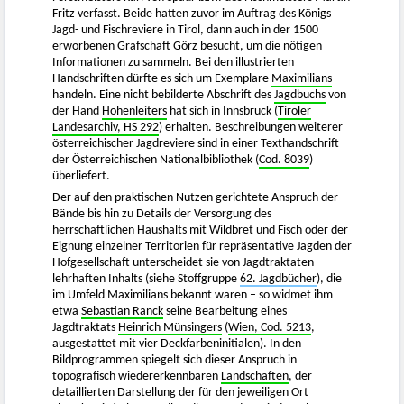
Fritz verfasst. Beide hatten zuvor im Auftrag des Königs
Jagd- und Fischreviere in Tirol, dann auch in der 1500
erworbenen Grafschaft Görz besucht, um die nötigen
Informationen zu sammeln. Bei den illustrierten
Handschriften dürfte es sich um Exemplare
Maximilians
handeln. Eine nicht bebilderte Abschrift des
Jagdbuchs
von
der Hand
Hohenleiters
hat sich in Innsbruck (
Tiroler
Landesarchiv, HS 292
) erhalten. Beschreibungen weiterer
österreichischer Jagdreviere sind in einer Texthandschrift
der Österreichischen Nationalbibliothek (
Cod. 8039
)
überliefert.
Der auf den praktischen Nutzen gerichtete Anspruch der
Bände bis hin zu Details der Versorgung des
herrschaftlichen Haushalts mit Wildbret und Fisch oder der
Eignung einzelner Territorien für repräsentative Jagden der
Hofgesellschaft unterscheidet sie von Jagdtraktaten
lehrhaften Inhalts (siehe Stoffgruppe
62. Jagdbücher
), die
im Umfeld Maximilians bekannt waren – so widmet ihm
etwa
Sebastian Ranck
seine Bearbeitung eines
Jagdtraktats
Heinrich Münsingers
(
Wien, Cod. 5213
,
ausgestattet mit vier Deckfarbeninitialen). In den
Bildprogrammen spiegelt sich dieser Anspruch in
topografisch wiedererkennbaren
Landschaften
, der
detaillierten Darstellung der für den jeweiligen Ort