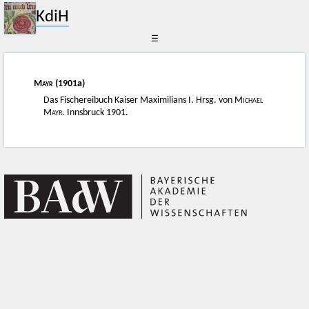
KdiH
☰
Mayr
(1901a)
Das Fischereibuch Kaiser Maximilians I. Hrsg. von
Michael
Mayr
. Innsbruck 1901.