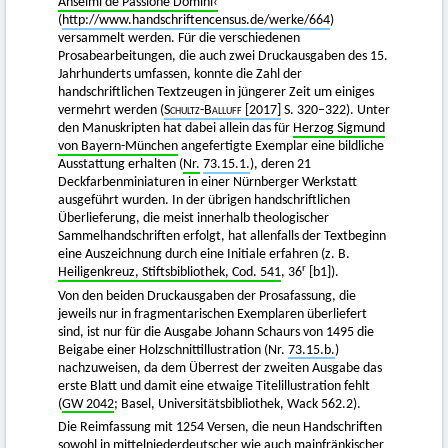
Anselmi de Passione Domini‹
(
http://www.handschriftencensus.de/werke/664
)
versammelt werden. Für die verschiedenen
Prosabearbeitungen, die auch zwei Druckausgaben des 15.
Jahrhunderts umfassen, konnte die Zahl der
handschriftlichen Textzeugen in jüngerer Zeit um einiges
vermehrt werden (
Schultz-Balluff
[2017]
S. 320–322). Unter
den Manuskripten hat dabei allein das für
Herzog Sigmund
von Bayern-München
angefertigte Exemplar eine bildliche
Ausstattung erhalten (
Nr.
73.15.1.
), deren 21
Deckfarbenminiaturen in einer Nürnberger Werkstatt
ausgeführt wurden. In der übrigen handschriftlichen
Überlieferung, die meist innerhalb theologischer
Sammelhandschriften erfolgt, hat allenfalls der Textbeginn
eine Auszeichnung durch eine Initiale erfahren (z. B.
r
Heiligenkreuz, Stiftsbibliothek, Cod. 541
, 36
[b1]).
Von den beiden Druckausgaben der Prosafassung, die
jeweils nur in fragmentarischen Exemplaren überliefert
sind, ist nur für die Ausgabe Johann Schaurs von 1495 die
Beigabe einer Holzschnittillustration (Nr.
73.15.b.
)
nachzuweisen, da dem Überrest der zweiten Ausgabe das
erste Blatt und damit eine etwaige Titelillustration fehlt
(
GW 2042
; Basel, Universitätsbibliothek, Wack 562.2).
Die Reimfassung mit 1254 Versen, die neun Handschriften
sowohl in mittelniederdeutscher wie auch mainfränkischer