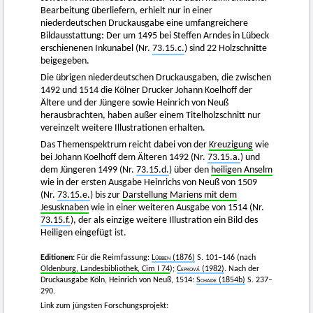
Bearbeitung überliefern, erhielt nur in einer
niederdeutschen Druckausgabe eine umfangreichere
Bildausstattung: Der um 1495 bei Steffen Arndes in Lübeck
erschienenen Inkunabel (Nr.
73.15.c.
) sind 22 Holzschnitte
beigegeben.
Die übrigen niederdeutschen Druckausgaben, die zwischen
1492 und 1514 die Kölner Drucker Johann Koelhoff der
Ältere und der Jüngere sowie Heinrich von Neuß
herausbrachten, haben außer einem Titelholzschnitt nur
vereinzelt weitere Illustrationen erhalten.
Das Themenspektrum reicht dabei von der
Kreuzigung
wie
bei Johann Koelhoff dem Älteren 1492 (Nr.
73.15.a.
) und
dem Jüngeren 1499 (Nr.
73.15.d.
) über den
heiligen Anselm
wie in der ersten Ausgabe Heinrichs von Neuß von 1509
(Nr.
73.15.e.
) bis zur
Darstellung Mariens mit dem
Jesusknaben
wie in einer weiteren Ausgabe von 1514 (Nr.
73.15.f.
), der als einzige weitere Illustration ein Bild des
Heiligen eingefügt ist.
Editionen:
Für die Reimfassung:
Lübben
(1876)
S. 101–146 (nach
Oldenburg, Landesbibliothek, Cim I 74
);
Cepková (1982)
. Nach der
Druckausgabe Köln, Heinrich von Neuß, 1514:
Schade
(1854b)
S. 237–
290.
Link zum jüngsten Forschungsprojekt: