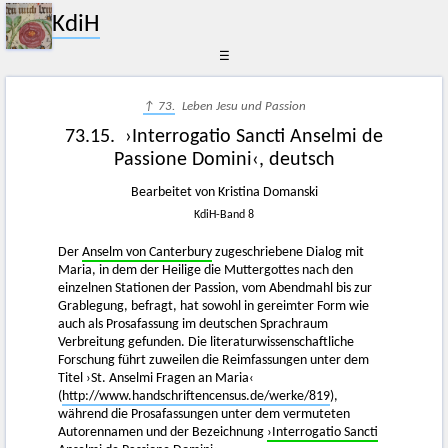
KdiH
☰
↑ 73.
Leben Jesu und Passion
73.15. ›Interrogatio Sancti Anselmi de
Passione Domini‹, deutsch
Bearbeitet von Kristina Domanski
KdiH-Band 8
Der
Anselm von Canterbury
zugeschriebene Dialog mit
Maria, in dem der Heilige die Muttergottes nach den
einzelnen Stationen der Passion, vom Abendmahl bis zur
Grablegung, befragt, hat sowohl in gereimter Form wie
auch als Prosafassung im deutschen Sprachraum
Verbreitung gefunden. Die literaturwissenschaftliche
Forschung führt zuweilen die Reimfassungen unter dem
Titel ›St. Anselmi Fragen an Maria‹
(
http://www.handschriftencensus.de/werke/819
),
während die Prosafassungen unter dem vermuteten
Autorennamen und der Bezeichnung
›Interrogatio Sancti