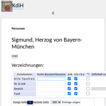
KdiH
☰
Personen
Sigmund, Herzog von Bayern-
München
GND
Verzeichnungen:
Zurücksetzen
Suche
Benutzerhinweise
a=A
a b = b a
*?
Zellinhalt w
Alle Spalten
Nr. & Link
Bereich
Fund
Vorige Seite
1
Nächste Seite
Einträge zeigen