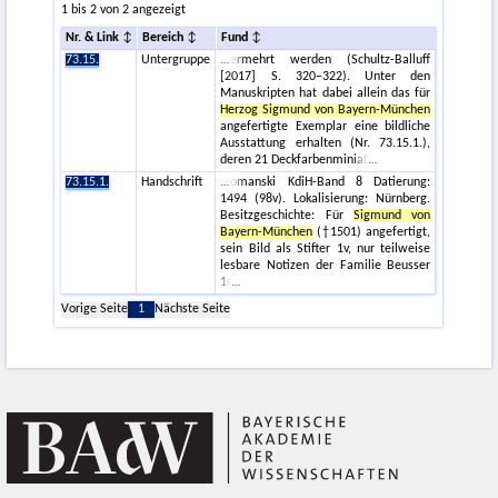
1 bis 2 von 2 angezeigt
Nr. & Link
Bereich
Fund
73.15.
Untergruppe
ermehrt werden (Schultz-Balluff
[2017] S. 320–322). Unter den
Manuskripten hat dabei allein das für
Herzog Sigmund von Bayern-München
angefertigte Exemplar eine bildliche
Ausstattung erhalten (Nr. 73.15.1.),
deren 21 Deckfarbenminiat
73.15.1.
Handschrift
omanski KdiH-Band 8 Datierung:
1494 (98v). Lokalisierung: Nürnberg.
Besitzgeschichte: Für
Sigmund von
Bayern-München
(†1501) angefertigt,
sein Bild als Stifter 1v, nur teilweise
lesbare Notizen der Familie Beusser
1r
Vorige Seite
1
Nächste Seite