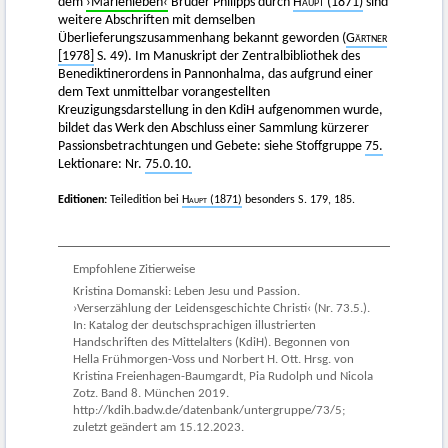
dem
›Marienleben‹
Bruder Philipps durch
Haupt
(1871)
sind
weitere Abschriften mit demselben
Überlieferungszusammenhang bekannt geworden (
Gärtner
[1978]
S. 49). Im Manuskript der Zentralbibliothek des
Benediktinerordens in Pannonhalma, das aufgrund einer
dem Text unmittelbar vorangestellten
Kreuzigungsdarstellung in den KdiH aufgenommen wurde,
bildet das Werk den Abschluss einer Sammlung kürzerer
Passionsbetrachtungen und Gebete: siehe Stoffgruppe
75.
Lektionare: Nr.
75.0.10.
Editionen:
Teiledition bei
Haupt
(1871)
besonders S. 179, 185.
Empfohlene Zitierweise
Kristina Domanski: Leben Jesu und Passion.
›Verserzählung der Leidensgeschichte Christi‹ (Nr. 73.5.).
In: Katalog der deutschsprachigen illustrierten
Handschriften des Mittelalters (KdiH). Begonnen von
Hella Frühmorgen-Voss und Norbert H. Ott. Hrsg. von
Kristina Freienhagen-Baumgardt, Pia Rudolph und Nicola
Zotz. Band 8. München 2019.
http://kdih.badw.de/datenbank/untergruppe/73/5;
zuletzt geändert am 15.12.2023.