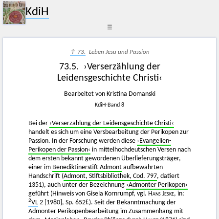
KdiH
☰
↑ 73.
Leben Jesu und Passion
73.5. ›Verserzählung der
Leidensgeschichte Christi‹
Bearbeitet von Kristina Domanski
KdiH-Band 8
Bei der
›Verserzählung der Leidensgeschichte Christi‹
handelt es sich um eine Versbearbeitung der Perikopen zur
Passion. In der Forschung werden diese
›Evangelien-
Perikopen der Passion‹
in mittelhochdeutschen Versen nach
dem ersten bekannt gewordenen Überlieferungsträger,
einer im
Benediktinerstift Admont
aufbewahrten
Handschrift (
Admont, Stiftsbibliothek, Cod. 797
, datiert
1351), auch unter der Bezeichnung
›Admonter Perikopen‹
geführt (Hinweis von Gisela Kornrumpf, vgl.
Hans Jeske
, in:
2
VL
2 [1980], Sp. 652f.). Seit der Bekanntmachung der
Admonter Perikopenbearbeitung im Zusammenhang mit