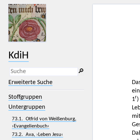
KdiH
🔎︎
_
(der Unterstrich) ist Platzhalter für
Erweiterte Suche
Da
genau ein Zeichen.
ein
%
(das Prozentzeichen) ist Platzhalter
Stoffgruppen
für kein, ein oder mehr als ein
r
1
)
Zeichen.
Untergruppen
Leb
mi
73.1. Otfrid von Weißenburg,
Ges
›Evangelienbuch‹
Dab
73.2. Ava, ›Leben Jesu‹