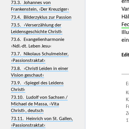
er
73.3. Johannes von
Var
Frankenstein, ›Der Kreuziger‹
Häl
73.4. Bilderzyklus zur Passion
Fe
73.5. ›Verserzählung der
Leidensgeschichte Christi‹
Ill
73.6. Evangelienharmonie
ein
›Ndl.-dt. Leben Jesu‹
73.7. Nikolaus Schulmeister,
Edi
›Passionstraktat‹
73.8. ›Christi Leiden in einer
Vision geschaut‹
73.9. ›Spiegel des Leidens
E
Christi‹
K
73.10. Ludolf von Sachsen /
K
Michael de Massa, ›Vita
F
Christi‹, deutsch
Z
73.11. Heinrich von St. Gallen,
1
›Passionstraktat‹