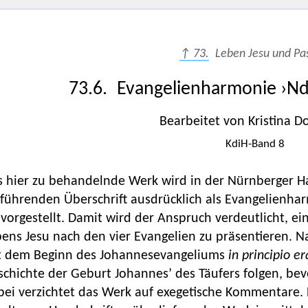
↑ 73.
Leben Jesu und Pa
73.6. Evangelienharmonie ›Ndl
Bearbeitet von Kristina 
KdiH-Band 8
s hier zu behandelnde Werk wird in der Nürnberger Ha
führenden Überschrift ausdrücklich als Evangelienha
 vorgestellt. Damit wird der Anspruch verdeutlicht, ei
ens Jesu nach den vier Evangelien zu präsentieren. N
t dem Beginn des Johannesevangeliums
in principio e
chichte der Geburt Johannes’ des Täufers folgen, bev
ei verzichtet das Werk auf exegetische Kommentare. D