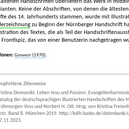
haltenen Handschriften überliefern das Werk in mitte
ianten. Keine der Abschriften, von denen die älteste
fte des 14. Jahrhunderts stammen, wurde mit Illustra
derzeichnung
zu Beginn der Nürnberger Handschrift ha
ustration des Textes, die als Teil der Handschriftenaus
 Frontispiz, das von einer Benutzerin nachgetragen w
tionen:
Gerhardt
(1970)
.
mpfohlene Zitierweise
ristina Domanski: Leben Jesu und Passion. Evangelienharmonie ›
atalog der deutschsprachigen illustrierten Handschriften des M
rühmorgen-Voss und Norbert H. Ott. Hrsg. von Kristina Freie
otz. Band 8. München 2019. http://kdih.badw.de/datenbank/u
7.11.2023.