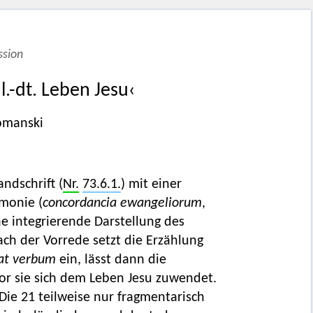
ssion
.-dt. Leben Jesu‹
Domanski
ndschrift (
Nr.
73.6.1.
) mit einer
rmonie (
concordancia ewangeliorum
,
ne integrierende Darstellung des
ach der Vorrede setzt die Erzählung
rat verbum
ein, lässt dann die
or sie sich dem Leben Jesu zuwendet.
ie 21 teilweise nur fragmentarisch